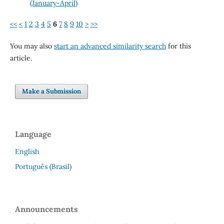
(January-April)
<<
<
1
2
3
4
5
6
7
8
9
10
>
>>
You may also
start an advanced similarity search
for this
article.
Make a Submission
Language
English
Português (Brasil)
Announcements