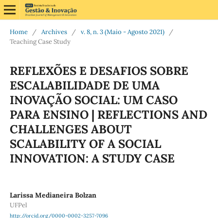
Home
/
Archives
/
v. 8, n. 3 (Maio - Agosto 2021)
/
Teaching Case Study
REFLEXÕES E DESAFIOS SOBRE
ESCALABILIDADE DE UMA
INOVAÇÃO SOCIAL: UM CASO
PARA ENSINO | REFLECTIONS AND
CHALLENGES ABOUT
SCALABILITY OF A SOCIAL
INNOVATION: A STUDY CASE
Larissa Medianeira Bolzan
UFPel
http://orcid.org/0000-0002-3257-7096