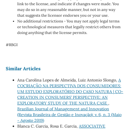
link to the license, and indicate if changes were made. You
may do so in any reasonable manner, but not in any way
that suggests the licensor endorses you or your use.
No additional restrictions - You may not apply legal terms
or technological measures that legally restrict others from
doing anything that the license permits.
#RBGI
Similar Articles
Ana Carolina Lopes de Almeida, Luiz Antonio Slongo,
A
COCRIAÇÃO NA PERSPECTIVA DOS CONSUMIDORES:
UM ESTUDO EXPLORATÓRIO DO CASO NATURA | CO-
CREATION IN CONSUMERS’ PERSPECTIVE: AN
EXPLORATORY STUDY OF THE NATURA CASE
,
Brazilian Journal of Management and Innovation
(Revista Brasileira de Gestão e Inovação): v. 6, n. 3 (Maio
- Agosto 2019)
Blanca C. Garcia, Rosa E. Garcia,
ASSOCIATIVE