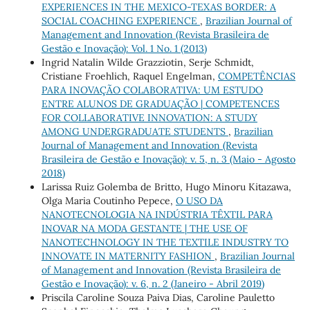
EXPERIENCES IN THE MEXICO-TEXAS BORDER: A
SOCIAL COACHING EXPERIENCE
,
Brazilian Journal of
Management and Innovation (Revista Brasileira de
Gestão e Inovação): Vol. 1 No. 1 (2013)
Ingrid Natalin Wilde Grazziotin, Serje Schmidt,
Cristiane Froehlich, Raquel Engelman,
COMPETÊNCIAS
PARA INOVAÇÃO COLABORATIVA: UM ESTUDO
ENTRE ALUNOS DE GRADUAÇÃO | COMPETENCES
FOR COLLABORATIVE INNOVATION: A STUDY
AMONG UNDERGRADUATE STUDENTS
,
Brazilian
Journal of Management and Innovation (Revista
Brasileira de Gestão e Inovação): v. 5, n. 3 (Maio - Agosto
2018)
Larissa Ruiz Golemba de Britto, Hugo Minoru Kitazawa,
Olga Maria Coutinho Pepece,
O USO DA
NANOTECNOLOGIA NA INDÚSTRIA TÊXTIL PARA
INOVAR NA MODA GESTANTE | THE USE OF
NANOTECHNOLOGY IN THE TEXTILE INDUSTRY TO
INNOVATE IN MATERNITY FASHION
,
Brazilian Journal
of Management and Innovation (Revista Brasileira de
Gestão e Inovação): v. 6, n. 2 (Janeiro - Abril 2019)
Priscila Caroline Souza Paiva Dias, Caroline Pauletto