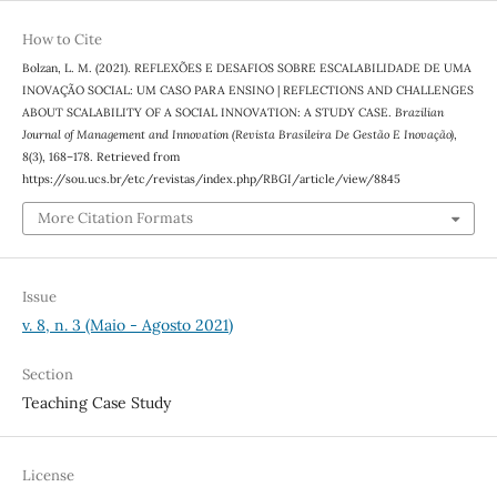
How to Cite
Bolzan, L. M. (2021). REFLEXÕES E DESAFIOS SOBRE ESCALABILIDADE DE UMA
INOVAÇÃO SOCIAL: UM CASO PARA ENSINO | REFLECTIONS AND CHALLENGES
ABOUT SCALABILITY OF A SOCIAL INNOVATION: A STUDY CASE.
Brazilian
Journal of Management and Innovation (Revista Brasileira De Gestão E Inovação)
,
8
(3), 168–178. Retrieved from
https://sou.ucs.br/etc/revistas/index.php/RBGI/article/view/8845
More Citation Formats
Issue
v. 8, n. 3 (Maio - Agosto 2021)
Section
Teaching Case Study
License