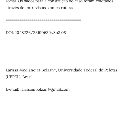
social. Os dados para a construção do caso foram coletados
através de entrevistas semiestruturadas.
======================================
DOI: 10.18226/23190639.v8n3.08
Larissa Medianeira Bolzan*, Universidade Federal de Pelotas
(UFPEL). Brasil.
E-mail: larissambolzan@gmail.com