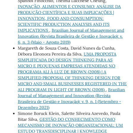
Spanhol Finocchio, Thelma Lucchese Cheung,
INOVAÇÃO, ALIMENTOS E CONSUMO: ANÁLISE DA
PRODUÇÃO CIENTÍFICA E SUAS IMPLICAÇÕES |
INNOVATION, FOOD AND CONSUMPTION:
SCIENTIFIC PRODUCTION ANALYSIS AND ITS
IMPLICATIONS
,
Brazilian Journal of Management and
Innovation (Revista Brasileira de Gestão e Inovação): v.
6, n. 3 (Maio - Agosto 2019)
Margareth de Souza Costa, David Nunes da Cunha,
Débora Eleonora Pereira da Silva,
UMA PROPOSTA
SIMPLIFICADA DO DESIGN THINKING PARA AS
MICRO E PEQUENAS EMPRESAS ATENDIDAS NO
PROGRAMA ALI À LUZ DE BROWN (2008) | A
SIMPLIFIED PROPOSAL OF THINKING DESIGN FOR
MICRO AND SMALL BUSINESSES REGISTERED IN THE
ALI PROGRAM IN LIGHT OF BROWN (2008)
,
Brazilian
Journal of Management and Innovation (Revista
Brasileira de Gestão e Inovação): v. 9, n. 1 (Setembro -
Dezembro 2021)
Simone Boruck Klein, Salette Silveira Azevedo, Paula
Bitar Silva,
GESTÃO DO CONHECIMENTO COMO
MECANISMO DE INOVAÇÃO ORGANIZACIONAL: UM
ESTUDO TRANSDISCIPLINAR | KNOWLEDGE