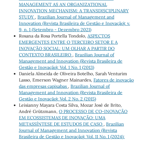
MANAGEMENT AS AN ORGANIZATIONAL
INNOVATION MECHANISM: A TRANSDISCIPLINARY
STUDY
,
Brazilian Journal of Management and
Innovation (Revista Brasileira de Gestão e Inovação): v.
9, n. 1 (Setembro - Dezembro 2021)
Rosana da Rosa Portella Tondolo,
ASPECTOS
EMERGENTES ENTRE O TERCEIRO SETOR E A
INOVAÇÃO SOCIAL: UM OLHAR A PARTIR DO
CONTEXTO BRASILEIRO
,
Brazilian Journal of
Management and Innovation (Revista Brasileira de
Gestão e Inovação): Vol. 1 No. 1 (2013)
Daniela Almeida de Oliveira Botelho, Sarah Venturim
Lasso, Emerson Wagner Mainardes,
Fatores de inovação
das empresas capixabas
,
Brazilian Journal of
Management and Innovation (Revista Brasileira de
Gestão e Inovação): Vol. 2 No. 2 (2015)
Leisianny Mayara Costa Silva, Mozar José de Brito,
André Grützmann,
O PROCESSO DE CO-INOVAÇÃO
EM ECOSSISTEMAS DE INOVAÇÃO: UMA
METASSÍNTESE DE ESTUDOS DE CASO
,
Brazilian
Journal of Management and Innovation (Revista
Brasileira de Gestão e Inovação): Vol. 11 No. 1 (2024):