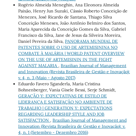
Rogério Almeida Meneghin, Ana Eleonora Almeida
Paixão, Henry Jun Suzuki, Cássio Roberto Conceição de
Menezes, José Ricardo de Santana, Thiago Silva
Conceição Meneses, João Antônio Belmiro dos Santos,
Maria Aparecida da Conceição Gomes da Silva, Gabriel
Francisco da Silva, Jane de Jesus da Silveira Moreira,
Daniel Pereira da Silva,
PANORAMA MUNDIAL DE
PATENTES SOBRE O USO DE ARTEMISININA NO
COMBATE À MALÁRIA | WORLD PATENT OVERVIEW
ON THE USE OF ARTEMISININ IN THE FIGHT
AGAINST MALARIA
,
Brazilian Journal of Management
and Innovation (Revista Brasileira de Gestão e Inovação):
v. 4, n. 3 (Maio - Agosto 2017)
Eduardo Favero Sganderla, Maria Cristina
Bohnenberger, Vania Gisele Bessi, Serje Schmidt,
GERAÇÃO Y: EXPECTATIVAS DE ESTILO DE
LIDERANÇA E SATISFAÇÃO NO AMBIENTE DE
TRABALHO | GENERATION Y: EXPECTATIONS
REGARDING LEADERSHIP STYLE AND JOB
SATISFACTION
,
Brazilian Journal of Management and
Innovation (Revista Brasileira de Gestão e Inovação): v.
4, n. 1 (Setembro - Dezembro 2016)