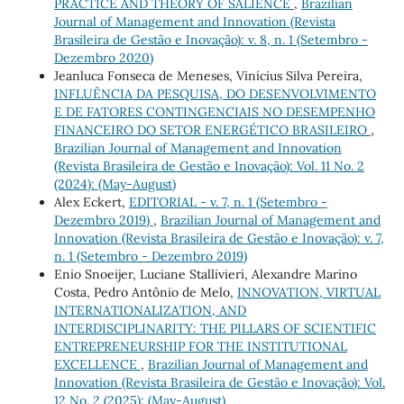
PRACTICE AND THEORY OF SALIENCE
,
Brazilian
Journal of Management and Innovation (Revista
Brasileira de Gestão e Inovação): v. 8, n. 1 (Setembro -
Dezembro 2020)
Jeanluca Fonseca de Meneses, Vinícius Silva Pereira,
INFLUÊNCIA DA PESQUISA, DO DESENVOLVIMENTO
E DE FATORES CONTINGENCIAIS NO DESEMPENHO
FINANCEIRO DO SETOR ENERGÉTICO BRASILEIRO
,
Brazilian Journal of Management and Innovation
(Revista Brasileira de Gestão e Inovação): Vol. 11 No. 2
(2024): (May-August)
Alex Eckert,
EDITORIAL - v. 7, n. 1 (Setembro -
Dezembro 2019)
,
Brazilian Journal of Management and
Innovation (Revista Brasileira de Gestão e Inovação): v. 7,
n. 1 (Setembro - Dezembro 2019)
Enio Snoeijer, Luciane Stallivieri, Alexandre Marino
Costa, Pedro Antônio de Melo,
INNOVATION, VIRTUAL
INTERNATIONALIZATION, AND
INTERDISCIPLINARITY: THE PILLARS OF SCIENTIFIC
ENTREPRENEURSHIP FOR THE INSTITUTIONAL
EXCELLENCE
,
Brazilian Journal of Management and
Innovation (Revista Brasileira de Gestão e Inovação): Vol.
12 No. 2 (2025): (May-August)