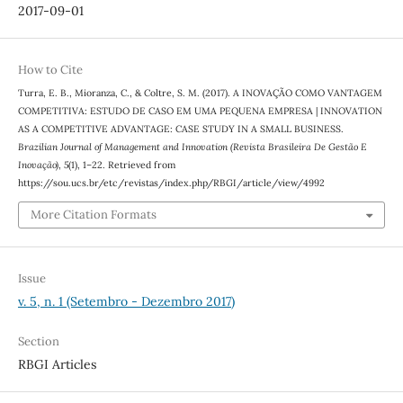
2017-09-01
How to Cite
Turra, E. B., Mioranza, C., & Coltre, S. M. (2017). A INOVAÇÃO COMO VANTAGEM
COMPETITIVA: ESTUDO DE CASO EM UMA PEQUENA EMPRESA | INNOVATION
AS A COMPETITIVE ADVANTAGE: CASE STUDY IN A SMALL BUSINESS.
Brazilian Journal of Management and Innovation (Revista Brasileira De Gestão E
Inovação)
,
5
(1), 1–22. Retrieved from
https://sou.ucs.br/etc/revistas/index.php/RBGI/article/view/4992
More Citation Formats
Issue
v. 5, n. 1 (Setembro - Dezembro 2017)
Section
RBGI Articles