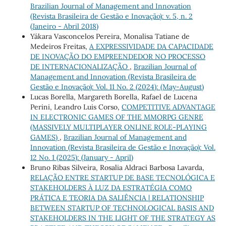
Brazilian Journal of Management and Innovation
(Revista Brasileira de Gestão e Inovação): v. 5, n. 2
(Janeiro - Abril 2018)
Yákara Vasconcelos Pereira, Monalisa Tatiane de
Medeiros Freitas,
A EXPRESSIVIDADE DA CAPACIDADE
DE INOVAÇÃO DO EMPREENDEDOR NO PROCESSO
DE INTERNACIONALIZAÇÃO
,
Brazilian Journal of
Management and Innovation (Revista Brasileira de
Gestão e Inovação): Vol. 11 No. 2 (2024): (May-August)
Lucas Borella, Margareth Borella, Rafael de Lucena
Perini, Leandro Luis Corso,
COMPETITIVE ADVANTAGE
IN ELECTRONIC GAMES OF THE MMORPG GENRE
(MASSIVELY MULTIPLAYER ONLINE ROLE-PLAYING
GAMES)
,
Brazilian Journal of Management and
Innovation (Revista Brasileira de Gestão e Inovação): Vol.
12 No. 1 (2025): (January - April)
Bruno Ribas Silveira, Rosalia Aldraci Barbosa Lavarda,
RELAÇÃO ENTRE STARTUP DE BASE TECNOLÓGICA E
STAKEHOLDERS À LUZ DA ESTRATÉGIA COMO
PRÁTICA E TEORIA DA SALIÊNCIA | RELATIONSHIP
BETWEEN STARTUP OF TECHNOLOGICAL BASIS AND
STAKEHOLDERS IN THE LIGHT OF THE STRATEGY AS