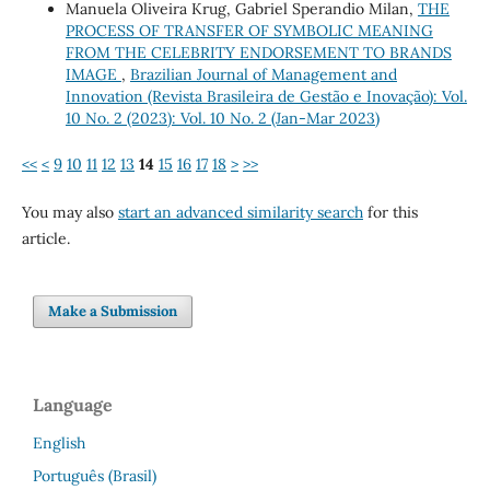
Manuela Oliveira Krug, Gabriel Sperandio Milan,
THE
PROCESS OF TRANSFER OF SYMBOLIC MEANING
FROM THE CELEBRITY ENDORSEMENT TO BRANDS
IMAGE
,
Brazilian Journal of Management and
Innovation (Revista Brasileira de Gestão e Inovação): Vol.
10 No. 2 (2023): Vol. 10 No. 2 (Jan-Mar 2023)
<<
<
9
10
11
12
13
14
15
16
17
18
>
>>
You may also
start an advanced similarity search
for this
article.
Make a Submission
Language
English
Português (Brasil)