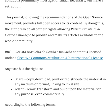
conduct a preliminary investigation and, if necessary, will make a
retraction.
This journal, following the recommendations of the Open Source
movement, provides full open access to its content. By doing this,
the authors keep all of their rights allowing
Revista Brasileira de
Gestão e Inovação
to publish and make its articles available to the
whole community.
RBGI - Revista Brasileira de Gestão e Inovação
content is licensed
under a
Creative Commons Attribution 4.0 International License
.
Any user has the right to:
Share - copy, download, print or redistribute the material in
any medium or format, linking to RBGI site.
Adapt - remix, transform and build upon the material for
any purpose, even commercially.
According to the following terms: