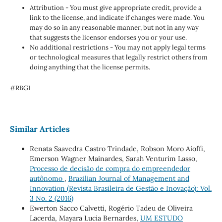
Attribution - You must give appropriate credit, provide a
link to the license, and indicate if changes were made. You
may do so in any reasonable manner, but not in any way
that suggests the licensor endorses you or your use.
No additional restrictions - You may not apply legal terms
or technological measures that legally restrict others from
doing anything that the license permits.
#RBGI
Similar Articles
Renata Saavedra Castro Trindade, Robson Moro Aioffi,
Emerson Wagner Mainardes, Sarah Venturim Lasso,
Processo de decisão de compra do empreendedor
autônomo
,
Brazilian Journal of Management and
Innovation (Revista Brasileira de Gestão e Inovação): Vol.
3 No. 2 (2016)
Ewerton Sacco Calvetti, Rogério Tadeu de Oliveira
Lacerda, Mayara Lucia Bernardes,
UM ESTUDO