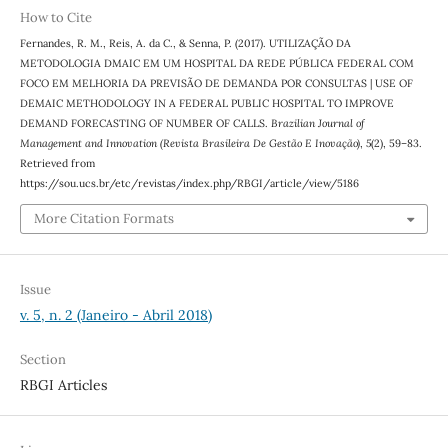
How to Cite
Fernandes, R. M., Reis, A. da C., & Senna, P. (2017). UTILIZAÇÃO DA
METODOLOGIA DMAIC EM UM HOSPITAL DA REDE PÚBLICA FEDERAL COM
FOCO EM MELHORIA DA PREVISÃO DE DEMANDA POR CONSULTAS | USE OF
DEMAIC METHODOLOGY IN A FEDERAL PUBLIC HOSPITAL TO IMPROVE
DEMAND FORECASTING OF NUMBER OF CALLS.
Brazilian Journal of
Management and Innovation (Revista Brasileira De Gestão E Inovação)
,
5
(2), 59–83.
Retrieved from
https://sou.ucs.br/etc/revistas/index.php/RBGI/article/view/5186
More Citation Formats
Issue
v. 5, n. 2 (Janeiro - Abril 2018)
Section
RBGI Articles