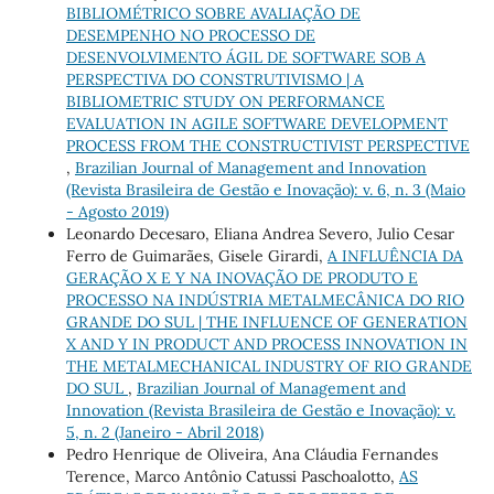
BIBLIOMÉTRICO SOBRE AVALIAÇÃO DE
DESEMPENHO NO PROCESSO DE
DESENVOLVIMENTO ÁGIL DE SOFTWARE SOB A
PERSPECTIVA DO CONSTRUTIVISMO | A
BIBLIOMETRIC STUDY ON PERFORMANCE
EVALUATION IN AGILE SOFTWARE DEVELOPMENT
PROCESS FROM THE CONSTRUCTIVIST PERSPECTIVE
,
Brazilian Journal of Management and Innovation
(Revista Brasileira de Gestão e Inovação): v. 6, n. 3 (Maio
- Agosto 2019)
Leonardo Decesaro, Eliana Andrea Severo, Julio Cesar
Ferro de Guimarães, Gisele Girardi,
A INFLUÊNCIA DA
GERAÇÃO X E Y NA INOVAÇÃO DE PRODUTO E
PROCESSO NA INDÚSTRIA METALMECÂNICA DO RIO
GRANDE DO SUL | THE INFLUENCE OF GENERATION
X AND Y IN PRODUCT AND PROCESS INNOVATION IN
THE METALMECHANICAL INDUSTRY OF RIO GRANDE
DO SUL
,
Brazilian Journal of Management and
Innovation (Revista Brasileira de Gestão e Inovação): v.
5, n. 2 (Janeiro - Abril 2018)
Pedro Henrique de Oliveira, Ana Cláudia Fernandes
Terence, Marco Antônio Catussi Paschoalotto,
AS