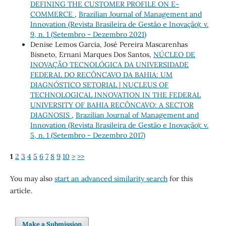
DEFINING THE CUSTOMER PROFILE ON E-
COMMERCE
,
Brazilian Journal of Management and
Innovation (Revista Brasileira de Gestão e Inovação): v.
9, n. 1 (Setembro - Dezembro 2021)
Denise Lemos Garcia, José Pereira Mascarenhas
Bisneto, Ernani Marques Dos Santos,
NÚCLEO DE
INOVAÇÃO TECNOLÓGICA DA UNIVERSIDADE
FEDERAL DO RECÔNCAVO DA BAHIA: UM
DIAGNÓSTICO SETORIAL | NUCLEUS OF
TECHNOLOGICAL INNOVATION IN THE FEDERAL
UNIVERSITY OF BAHIA RECÔNCAVO: A SECTOR
DIAGNOSIS
,
Brazilian Journal of Management and
Innovation (Revista Brasileira de Gestão e Inovação): v.
5, n. 1 (Setembro - Dezembro 2017)
1
2
3
4
5
6
7
8
9
10
>
>>
You may also
start an advanced similarity search
for this
article.
Make a Submission