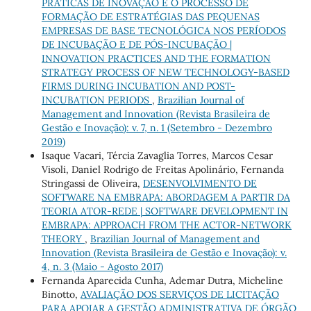
PRÁTICAS DE INOVAÇÃO E O PROCESSO DE
FORMAÇÃO DE ESTRATÉGIAS DAS PEQUENAS
EMPRESAS DE BASE TECNOLÓGICA NOS PERÍODOS
DE INCUBAÇÃO E DE PÓS-INCUBAÇÃO |
INNOVATION PRACTICES AND THE FORMATION
STRATEGY PROCESS OF NEW TECHNOLOGY-BASED
FIRMS DURING INCUBATION AND POST-
INCUBATION PERIODS
,
Brazilian Journal of
Management and Innovation (Revista Brasileira de
Gestão e Inovação): v. 7, n. 1 (Setembro - Dezembro
2019)
Isaque Vacari, Tércia Zavaglia Torres, Marcos Cesar
Visoli, Daniel Rodrigo de Freitas Apolinário, Fernanda
Stringassi de Oliveira,
DESENVOLVIMENTO DE
SOFTWARE NA EMBRAPA: ABORDAGEM A PARTIR DA
TEORIA ATOR-REDE | SOFTWARE DEVELOPMENT IN
EMBRAPA: APPROACH FROM THE ACTOR-NETWORK
THEORY
,
Brazilian Journal of Management and
Innovation (Revista Brasileira de Gestão e Inovação): v.
4, n. 3 (Maio - Agosto 2017)
Fernanda Aparecida Cunha, Ademar Dutra, Micheline
Binotto,
AVALIAÇÃO DOS SERVIÇOS DE LICITAÇÃO
PARA APOIAR A GESTÃO ADMINISTRATIVA DE ÓRGÃO