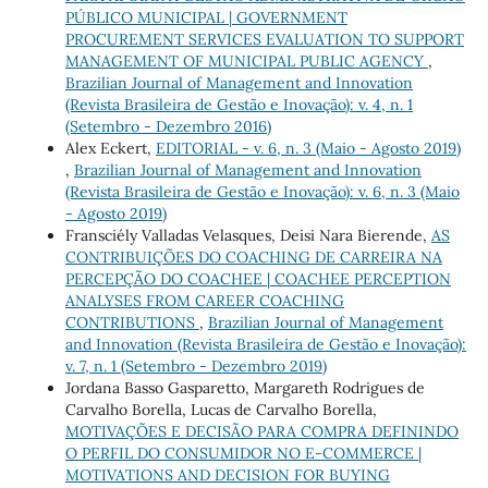
PÚBLICO MUNICIPAL | GOVERNMENT
PROCUREMENT SERVICES EVALUATION TO SUPPORT
MANAGEMENT OF MUNICIPAL PUBLIC AGENCY
,
Brazilian Journal of Management and Innovation
(Revista Brasileira de Gestão e Inovação): v. 4, n. 1
(Setembro - Dezembro 2016)
Alex Eckert,
EDITORIAL - v. 6, n. 3 (Maio - Agosto 2019)
,
Brazilian Journal of Management and Innovation
(Revista Brasileira de Gestão e Inovação): v. 6, n. 3 (Maio
- Agosto 2019)
Fransciély Valladas Velasques, Deisi Nara Bierende,
AS
CONTRIBUIÇÕES DO COACHING DE CARREIRA NA
PERCEPÇÃO DO COACHEE | COACHEE PERCEPTION
ANALYSES FROM CAREER COACHING
CONTRIBUTIONS
,
Brazilian Journal of Management
and Innovation (Revista Brasileira de Gestão e Inovação):
v. 7, n. 1 (Setembro - Dezembro 2019)
Jordana Basso Gasparetto, Margareth Rodrigues de
Carvalho Borella, Lucas de Carvalho Borella,
MOTIVAÇÕES E DECISÃO PARA COMPRA DEFININDO
O PERFIL DO CONSUMIDOR NO E-COMMERCE |
MOTIVATIONS AND DECISION FOR BUYING