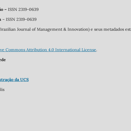
ão
–
ISSN 2319-0639
on
– ISSN 2319-0639
o (Brazilian Journal of Management & Innovation) e seus metadados e
ive Commons Attribution 4.0 International License
.
ede
tração da UCS
lis