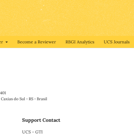
er
Become a Reviewer
RBGI Analytics
UCS Journals
 401
Caxias do Sul - RS - Brasil
Support Contact
UCS - GTI