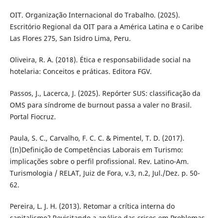
OIT. Organização Internacional do Trabalho. (2025).
Escritório Regional da OIT para a América Latina e o Caribe
Las Flores 275, San Isidro Lima, Peru.
Oliveira, R. A. (2018). Ética e responsabilidade social na
hotelaria: Conceitos e práticas. Editora FGV.
Passos, J., Lacerca, J. (2025). Repórter SUS: classificação da
OMS para síndrome de burnout passa a valer no Brasil.
Portal Fiocruz.
Paula, S. C., Carvalho, F. C. C. & Pimentel, T. D. (2017).
(In)Definição de Competências Laborais em Turismo:
implicações sobre o perfil profissional. Rev. Latino-Am.
Turismologia / RELAT, Juiz de Fora, v.3, n.2, Jul./Dez. p. 50-
62.
Pereira, L. J. H. (2013). Retomar a crítica interna do
capitalismo? Revisitando a análise das crises em Problemas