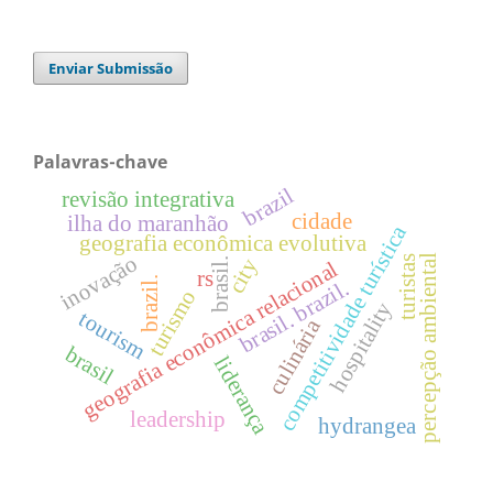
Enviar Submissão
Palavras-chave
brazil
revisão integrativa
cidade
ilha do maranhão
competitividade turística
geografia econômica evolutiva
inovação
percepção ambiental
turistas
city
brasil.
geografia econômica relacional
rs
brazil.
brasil. brazil.
turismo
hospitality
tourism
culinária
brasil
liderança
leadership
hydrangea