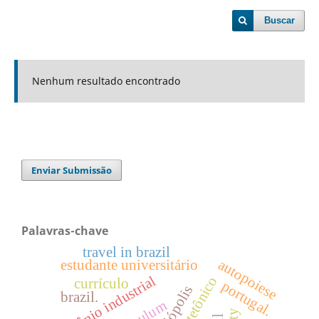
Buscar
Nenhum resultado encontrado
Enviar Submissão
Palavras-chave
travel in brazil
autopoiese
estudante universitário
patrimônio industrial
currículo
portugal.
galópolis
brazil.