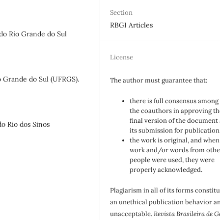
Section
RBGI Articles
do Rio Grande do Sul
License
o Grande do Sul (UFRGS).
The author must guarantee that:
there is full consensus among 
the coauthors in approving th
final version of the document
do Rio dos Sinos
its submission for publication
the work is original, and when
work and/or words from othe
people were used, they were
properly acknowledged.
Plagiarism in all of its forms constit
an unethical publication behavior an
unacceptable.
Revista Brasileira de G