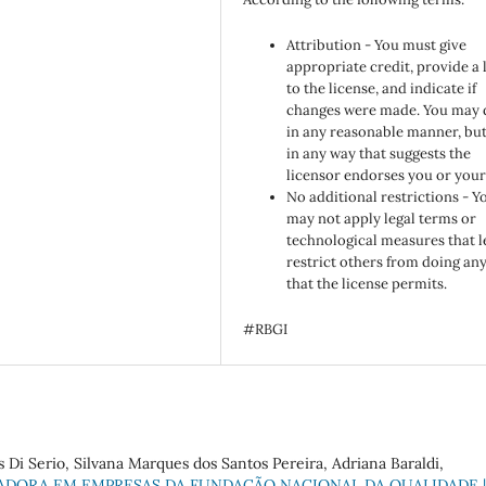
Attribution - You must give
appropriate credit, provide a 
to the license, and indicate if
changes were made. You may 
in any reasonable manner, but
in any way that suggests the
licensor endorses you or your
No additional restrictions - Y
may not apply legal terms or
technological measures that l
restrict others from doing an
that the license permits.
#RBGI
 Di Serio, Silvana Marques dos Santos Pereira, Adriana Baraldi,
DORA EM EMPRESAS DA FUNDAÇÃO NACIONAL DA QUALIDADE |