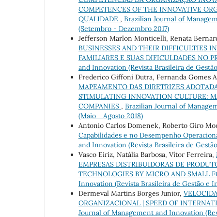
COMPETENCES OF THE INNOVATIVE OR
QUALIDADE
,
Brazilian Journal of Manageme
(Setembro - Dezembro 2017)
Jefferson Marlon Monticelli, Renata Bernar
BUSINESSES AND THEIR DIFFICULTIES I
FAMILIARES E SUAS DIFICULDADES NO 
and Innovation (Revista Brasileira de Gestão e
Frederico Giffoni Dutra, Fernanda Gomes 
MAPEAMENTO DAS DIRETRIZES ADOTADAS
STIMULATING INNOVATION CULTURE: M
COMPANIES
,
Brazilian Journal of Manageme
(Maio - Agosto 2018)
Antonio Carlos Domenek, Roberto Giro Mo
Capabilidades e no Desempenho Operaciona
and Innovation (Revista Brasileira de Gestão 
Vasco Eiriz, Natália Barbosa, Vítor Ferreira,
EMPRESAS DISTRIBUIDORAS DE PRODUTO
TECHNOLOGIES BY MICRO AND SMALL F
Innovation (Revista Brasileira de Gestão e I
Dermeval Martins Borges Junior,
VELOCIDA
ORGANIZACIONAL | SPEED OF INTERNAT
Journal of Management and Innovation (Revis