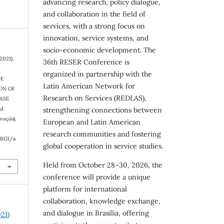
advancing research, policy dialogue,
and collaboration in the field of
services, with a strong focus on
innovation, service systems, and
socio-economic development. The
(2021).
36th RESER Conference is
organized in partnership with the
DE
Latin American Network for
ON OF
Research on Services (REDLAS),
CASE
nd
strengthening connections between
ovação)
,
European and Latin American
research communities and fostering
RBGI/a
global cooperation in service studies.
Held from October 28–30, 2026, the
conference will provide a unique
platform for international
collaboration, knowledge exchange,
and dialogue in Brasília, offering
21)