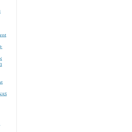
1
ment
:
N
 3
nt
NAS
n