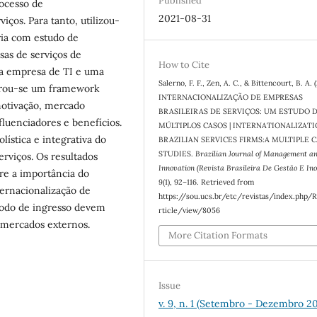
Published
rocesso de
2021-08-31
iços. Para tanto, utilizou-
ria com estudo de
sas de serviços de
How to Cite
ma empresa de TI e uma
Salerno, F. F., Zen, A. C., & Bittencourt, B. A. 
aborou-se um framework
INTERNACIONALIZAÇÃO DE EMPRESAS
motivação, mercado
BRASILEIRAS DE SERVIÇOS: UM ESTUDO 
luenciadores e benefícios.
MÚLTIPLOS CASOS | INTERNATIONALIZATI
lística e integrativa do
BRAZILIAN SERVICES FIRMS:A MULTIPLE 
STUDIES.
Brazilian Journal of Management a
rviços. Os resultados
Innovation (Revista Brasileira De Gestão E In
re a importância do
9
(1), 92–116. Retrieved from
ernacionalização de
https://sou.ucs.br/etc/revistas/index.php/
modo de ingresso devem
rticle/view/8056
r mercados externos.
More Citation Formats
Issue
v. 9, n. 1 (Setembro - Dezembro 20