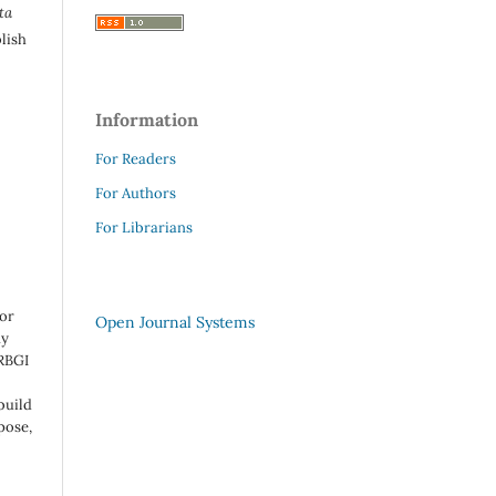
ta
lish
Information
For Readers
For Authors
For Librarians
 or
Open Journal Systems
ny
 RBGI
build
pose,