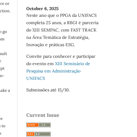
are or
October 6, 2025
ction.
Neste ano que o PPGA da UNIFACS
completa 25 anos, a RBGI é parceria
do XIII SEMPAC, com FAST TRACK
o
go
na Área Temática de Estratégia,
ism
Inovação e práticas ESG.
sult
Convite para conhecer e participar
e
do evento em
XIII Seminário de
ipt
Pesquisa em Administração
in-
UNIFACS
Submissões até 15/10.
make a
Current Issue
ce
 to
s