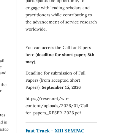
participants the opportunity to
engage with leading scholars and
practitioners while contributing to
the advancement of service research
worldwide.
You can access the Call for Papers
here (
deadline for short paper, 5th
all
may
).
e
Deadline for submission of Full
 and
.
Papers (from accepted Short
 the
Papers):
September 15, 2026
r
https://reser.net/wp-
content/uploads/2026/01/Call-
for-papers_RESER-2026.pdf
utes
d is
estão
Fast Track - XIII SEMPAC