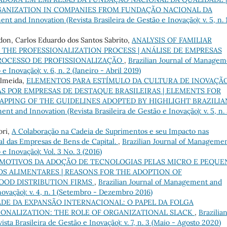
GANIZATION IN COMPANIES FROM FUNDAÇÃO NACIONAL DA
nt and Innovation (Revista Brasileira de Gestão e Inovação): v. 5, n. 
don, Carlos Eduardo dos Santos Sabrito,
ANALYSIS OF FAMILIAR
N THE PROFESSIONALIZATION PROCESS | ANÁLISE DE EMPRESAS
PROCESSO DE PROFISSIONALIZAÇÃO
,
Brazilian Journal of Manage
 Inovação): v. 6, n. 2 (Janeiro - Abril 2019)
Almeida,
ELEMENTOS PARA ESTÍMULO DA CULTURA DE INOVAÇÃO
 POR EMPRESAS DE DESTAQUE BRASILEIRAS | ELEMENTS FOR
APPING OF THE GUIDELINES ADOPTED BY HIGHLIGHT BRAZILIA
nt and Innovation (Revista Brasileira de Gestão e Inovação): v. 5, n.
ori,
A Colaboração na Cadeia de Suprimentos e seu Impacto nas
l das Empresas de Bens de Capital.
,
Brazilian Journal of Manageme
e Inovação): Vol. 3 No. 3 (2016)
MOTIVOS DA ADOÇÃO DE TECNOLOGIAS PELAS MICRO E PEQUE
S ALIMENTARES | REASONS FOR THE ADOPTION OF
OOD DISTRIBUTION FIRMS
,
Brazilian Journal of Management and
novação): v. 4, n. 1 (Setembro - Dezembro 2016)
DE DA EXPANSÃO INTERNACIONAL: O PAPEL DA FOLGA
IONALIZATION: THE ROLE OF ORGANIZATIONAL SLACK
,
Brazilia
ta Brasileira de Gestão e Inovação): v. 7, n. 3 (Maio - Agosto 2020)