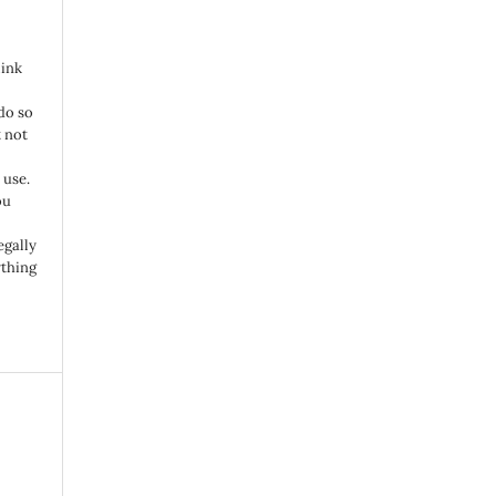
link
do so
 not
 use.
ou
egally
ything