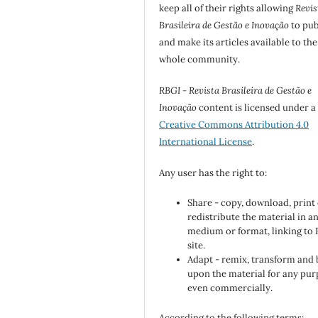
keep all of their rights allowing
Revis
Brasileira de Gestão e Inovação
to pub
and make its articles available to the
whole community.
RBGI - Revista Brasileira de Gestão e
Inovação
content is licensed under a
Creative Commons Attribution 4.0
International License
.
Any user has the right to:
Share - copy, download, print
redistribute the material in a
medium or format, linking to
site.
Adapt - remix, transform and 
upon the material for any pur
even commercially.
According to the following terms: