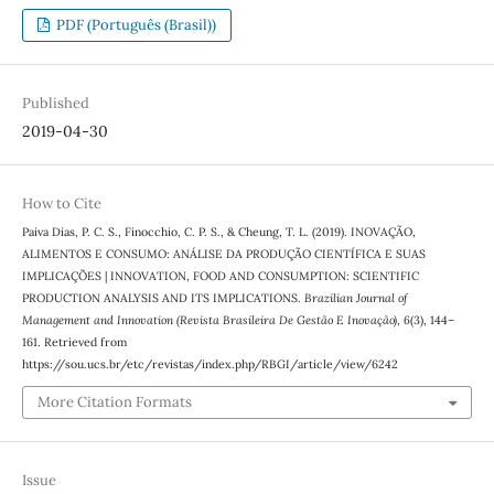
PDF (Português (Brasil))
Published
2019-04-30
How to Cite
Paiva Dias, P. C. S., Finocchio, C. P. S., & Cheung, T. L. (2019). INOVAÇÃO,
ALIMENTOS E CONSUMO: ANÁLISE DA PRODUÇÃO CIENTÍFICA E SUAS
IMPLICAÇÕES | INNOVATION, FOOD AND CONSUMPTION: SCIENTIFIC
PRODUCTION ANALYSIS AND ITS IMPLICATIONS.
Brazilian Journal of
Management and Innovation (Revista Brasileira De Gestão E Inovação)
,
6
(3), 144–
161. Retrieved from
https://sou.ucs.br/etc/revistas/index.php/RBGI/article/view/6242
More Citation Formats
Issue