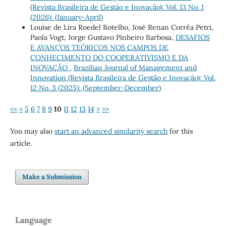
(Revista Brasileira de Gestão e Inovação): Vol. 13 No. 1
(2026): (January-April)
Louise de Lira Roedel Botelho, José Renan Corrêa Petri,
Paola Vogt, Jorge Gustavo Pinheiro Barbosa,
DESAFIOS
E AVANÇOS TEÓRICOS NOS CAMPOS DE
CONHECIMENTO DO COOPERATIVISMO E DA
INOVAÇÃO
,
Brazilian Journal of Management and
Innovation (Revista Brasileira de Gestão e Inovação): Vol.
12 No. 3 (2025): (September-December)
<<
<
5
6
7
8
9
10
11
12
13
14
>
>>
You may also
start an advanced similarity search
for this
article.
Make a Submission
Language