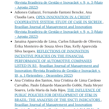
(Revista Brasileira de Gestão e Inovação): v. 9, n. 3 (Maio
- Agosto 2022)
Adiones Galiazzi, Fernando Fantoni Bencke, Ana
Claudia Lara,
OPEN INNOVATION IN A CREDIT
COOPERATIVE SYSTEM: STUDY OF CASE IN SICREDI
,
Brazilian Journal of Management and Innovation
(Revista Brasileira de Gestão e Inovação): v. 9, n. 3 (Maio
- Agosto 2022)
Janaína Aparecida de Lima, Carlos Eduardo de Oliveira,
Érika Monteiro de Souza Alves Dias, Kelly Aparecida
Silva Jacques,
REFLECTIONS OF INNOVATION
INCENTIVE POLICIES ON THE FINANCIAL
PERFORMANCE OF AUTOMOTIVE COMPANIES
LISTED IN B3
,
Brazilian Journal of Management and
Innovation (Revista Brasileira de Gestão e Inovação): v.
10, n. 1 (Setembro - Dezembro 2022)
Ana Cristina dos Santos, Ana Cristina de Lima Cardoso
Carvalho, Paulo Eduardo Mascarello Gobbi, Paula Meyer
Soares, Leila Maria da Juda Bijos,
THE INFLUENCE OF
PUBLIC POLICIES FOR DEVELOPMENT OF ST&I IN
BRAZIL: THE ANALYSIS OF THE SNCTI INDICATORS
,
Brazilian Journal of Management and Innovation