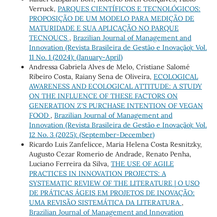
Verruck,
PARQUES CIENTÍFICOS E TECNOLÓGICOS:
PROPOSIÇÃO DE UM MODELO PARA MEDIÇÃO DE
MATURIDADE E SUA APLICAÇÃO NO PARQUE
TECNOUCS
,
Brazilian Journal of Management and
Innovation (Revista Brasileira de Gestão e Inovação): Vol.
11 No. 1 (2024): (January-April)
Andressa Gabriela Alves de Melo, Cristiane Salomé
Ribeiro Costa, Raiany Sena de Oliveira,
ECOLOGICAL
AWARENESS AND ECOLOGICAL ATTITUDE: A STUDY
ON THE INFLUENCE OF THESE FACTORS ON
GENERATION Z'S PURCHASE INTENTION OF VEGAN
FOOD
,
Brazilian Journal of Management and
Innovation (Revista Brasileira de Gestão e Inovação): Vol.
12 No. 3 (2025): (September-December)
Ricardo Luis Zanfelicce, Maria Helena Costa Resnitzky,
Augusto Cezar Romerio de Andrade, Renato Penha,
Luciano Ferreira da Silva,
THE USE OF AGILE
PRACTICES IN INNOVATION PROJECTS: A
SYSTEMATIC REVIEW OF THE LITERATURE | O USO
DE PRÁTICAS ÁGEIS EM PROJETOS DE INOVAÇÃO:
UMA REVISÃO SISTEMÁTICA DA LITERATURA
,
Brazilian Journal of Management and Innovation