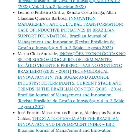
(Revista Brasileira de Gestão e Inovação): Vol. 10 No. 2
(2023): Vol. 10 No. 2 (Jan-Mar 2023)
Leandro Pinheiro Cintra, Renato Costa Braga, Allan
Claudius Queiroz Barbosa,
INNOVATION
MANAGEMENT AND CULTURAL TRANSFORMATION:
CASE OF INDUCTIVE INITIATIVES IN BRAZILIAN
SUPPORT FOUNDATION
,
Brazilian Journal of
Management and Innovation (Revista Brasileira de
Gestão e Inovação): v. 9, n. 3 (Maio - Agosto 2022)
Marta Cleia Andrade,
INOVAÇÕES TECNOLÓGICAS NO
SETOR SUCROALCOOLEIRO: DETERMINANTES,
ESTÁGIO VIGENTE E PERSPECTIVAS NO CONTEXTO
BRASILEIRO (2005 - 2014) | TECHNOLOGICAL
INNOVATIONS IN THE SUGAR AND ALCOHOL
INDUSTRY: DETERMINANTS, CURRENT STAGE AND
TRENDS IN THE BRAZILIAN CONTEXT (2005 - 2014)
,
Brazilian Journal of Management and Innovation
(Revista Brasileira de Gestão e Inovação): v. 4, n. 3 (Maio
- Agosto 2017)
José Pereira Mascarenhas Bisneto, Alcides dos Santos
Caldas,
THE STATE OF BAHIA AND THE BRAZILIAN
INNOVATION AND DEVELOPMENT INDEX – IBID
,
Brazilian Journal of Management and Innovation