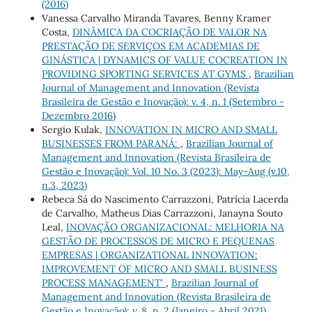
(2016)
Vanessa Carvalho Miranda Tavares, Benny Kramer
Costa,
DINÂMICA DA COCRIAÇÃO DE VALOR NA
PRESTAÇÃO DE SERVIÇOS EM ACADEMIAS DE
GINÁSTICA | DYNAMICS OF VALUE COCREATION IN
PROVIDING SPORTING SERVICES AT GYMS
,
Brazilian
Journal of Management and Innovation (Revista
Brasileira de Gestão e Inovação): v. 4, n. 1 (Setembro -
Dezembro 2016)
Sergio Kulak,
INNOVATION IN MICRO AND SMALL
BUSINESSES FROM PARANÁ:
,
Brazilian Journal of
Management and Innovation (Revista Brasileira de
Gestão e Inovação): Vol. 10 No. 3 (2023): May-Aug (v.10,
n.3, 2023)
Rebeca Sá do Nascimento Carrazzoni, Patrícia Lacerda
de Carvalho, Matheus Dias Carrazzoni, Janayna Souto
Leal,
INOVAÇÃO ORGANIZACIONAL: MELHORIA NA
GESTÃO DE PROCESSOS DE MICRO E PEQUENAS
EMPRESAS | ORGANIZATIONAL INNOVATION:
IMPROVEMENT OF MICRO AND SMALL BUSINESS
PROCESS MANAGEMENT'
,
Brazilian Journal of
Management and Innovation (Revista Brasileira de
Gestão e Inovação): v. 8, n. 2 (Janeiro - Abril 2021)