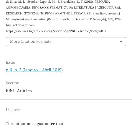
da Silva, M. L., Stocker Lago, S. M., & Brandalise, L. T. (2018). PESQUISA
AGROPECUÁRIA: REVISÃO SISTEMÁTICA DA LITERATURA | AGRICULTURAL
RESEARCH: SYSTEMATIC REVIEW OF THE LITERATURE.
Brazilian Journal of
Management and Innovation (Revista Brasileira De Gestão E Inovação)
,
6
(2), 126–
149. Retrieved from
https://sou.ucs.br/etc/revistas/index.php/RBGI/article/view/6077
More Citation Formats
Issue
v. 6, n. 2 (Janeiro - Abril 2019)
Section
RBGI Articles
License
The author must guarantee that: