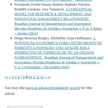
Fernanda Eirado Souza, Ramon Baptista Narcizo,
Rodolfo Cardoso, Iara Tammela,
A CONCEPTUAL
MODEL FOR RESEARCH & DEVELOPMENT AND
INNOVATION MANAGEMENT RELATIONSHIP
,
Brazilian Journal of Management and Innovation
(Revista Brasileira de Gestão e Inovação): v. 9, n. 3 (Maio
- Agosto 2022)
Diogo Bezerra Borges, Micheline Gaia Hoffmann,
A
SUBVENÇÃO ECONÔMICA COMO INSTRUMENTO DE
FOMENTO À INOVAÇÃO: UMA ANÁLISE SOB A
PERSPECTIVA DE EMPRESAS DE TIC DA GRANDE
FLORIANÓPOLIS
,
Brazilian Journal of Management and
Innovation (Revista Brasileira de Gestão e Inovação): v.
5, n. 1 (Setembro - Dezembro 2017)
<<
<
4
5
6
7
8
9
10
11
12
13
>
>>
You may also
start an advanced similarity search
for this
article.