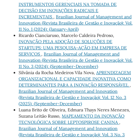
INSTRUMENTOS GERENCIAIS NA TOMADA DE
DECISÃO EM INOVAÇÕES RADICAIS E
INCREMENTAIS
,
Brazilian Journal of Management and
Innovation (Revista Brasileira de Gestão e Inovação): Vol.
11 No. 1 (2024): (January-April)
Ricardo Cianciaruso, Marcelo Caldeira Pedroso,
INOVAÇÃO PELA ADOÇÃO DE SOLUÇÕES DE
STARTUPS: UMA PESQUISA-AÇÃO EM EMPRESA DE
SERVIÇOS
,
Brazilian Journal of Management and
Innovation (Revista Brasileira de Gestão e Inovação): Vol.
11 No. 3 (2024): (September-December)
Silvânia da Rocha Medeiros Vila Nova,
APRENDIZAGEM
ORGANIZACIONAL E CAPACIDADE INOVATIVA COMO
DETERMINANTES PARA A INOVAÇÃO RESPONSÁVEL
,
Brazilian Journal of Management and Innovation
(Revista Brasileira de Gestão e Inovação): Vol. 12 No. 3
(2025): (September-December)
Luana Brito de Oliveira, Edmara Thays Neres Menezes,
Suzana Leitão Russo,
MAPEAMENTO DA INOVAÇÃO
TECNOLÓGICA SOBRE LEPTOSPIROSE CANINA
,
Brazilian Journal of Management and Innovation
(Revista Brasileira de Gestão e Inovação): Vol. 3 No. 3