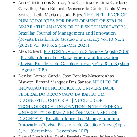
Ana Cristina dos Santos, Ana Cristina de Lima Cardoso
Carvalho, Paulo Eduardo Mascarello Gobbi, Paula Meyer
Soares, Leila Maria da Juda Bijos,
THE INFLUENCE OF
PUBLIC POLICIES FOR DEVELOPMENT OF ST&I IN
BRAZIL: THE ANALYSIS OF THE SNCTI INDICATORS
,
Brazilian Journal of Management and Innovation
(Revista Brasileira de Gestão e Inovação): Vol. 10 No. 2
(2023): Vol. 10 No. 2 (Jan-Mar 2023)
Alex Eckert,
EDITORIAL - v. 6, n. 3 (Maio - Agosto 2019)
,
Brazilian Journal of Management and Innovation
(Revista Brasileira de Gestão e Inovação): v. 6, n. 3 (Maio
- Agosto 2019)
Denise Lemos Garcia, José Pereira Mascarenhas
Bisneto, Ernani Marques Dos Santos,
NÚCLEO DE
INOVAÇÃO TECNOLÓGICA DA UNIVERSIDADE
FEDERAL DO RECÔNCAVO DA BAHIA: UM
DIAGNÓSTICO SETORIAL | NUCLEUS OF
TECHNOLOGICAL INNOVATION IN THE FEDERAL
UNIVERSITY OF BAHIA RECÔNCAVO: A SECTOR
DIAGNOSIS
,
Brazilian Journal of Management and
Innovation (Revista Brasileira de Gestão e Inovação): v.
5, n. 1 (Setembro - Dezembro 2017)