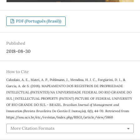
PDF (Português (Brasil))
Published
2018-08-30
How to Cite
Calzolaio, A. E., Matei, A. P., Pohlmann, J., Mendina, H. J. C., Forgiarini, D. I., &
Garcia, A. de S. (2018). MAPEAMENTO DOS REGISTROS DE PROPRIEDADE
INTELECTUAL (PATENTES) NA UNIVERSIDADE FEDERAL DO RIO GRANDE DO
SUL | INTELLECTUAL PROPERTY (PATENT) PICTURE OF FEDERAL UNIVERSITY
OF RIO GRANDE DO SUL - BRAZIL.
Brazilian Journal of Management and
Innovation (Revista Brasileira De Gestão E Inovação)
,
6
(1), 44–70. Retrieved from
https://sou.ucs.br/etc/revistas/index.php/RBGI/article/view/5860
More Citation Formats