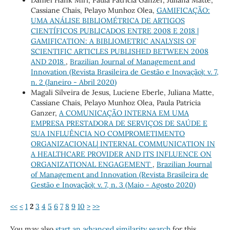
Daniel Hank Miri, Paula Patricia Ganzer, Juliana Matte,
Cassiane Chais, Pelayo Munhoz Olea,
GAMIFICAÇÃO:
UMA ANÁLISE BIBLIOMÉTRICA DE ARTIGOS
CIENTÍFICOS PUBLICADOS ENTRE 2008 E 2018 |
GAMIFICATION: A BIBLIOMETRIC ANALYSIS OF
SCIENTIFIC ARTICLES PUBLISHED BETWEEN 2008
AND 2018
,
Brazilian Journal of Management and
Innovation (Revista Brasileira de Gestão e Inovação): v. 7,
n. 2 (Janeiro - Abril 2020)
Magali Silveira de Jesus, Luciene Eberle, Juliana Matte,
Cassiane Chais, Pelayo Munhoz Olea, Paula Patricia
Ganzer,
A COMUNICAÇÃO INTERNA EM UMA
EMPRESA PRESTADORA DE SERVIÇOS DE SAÚDE E
SUA INFLUÊNCIA NO COMPROMETIMENTO
ORGANIZACIONAL| INTERNAL COMMUNICATION IN
A HEALTHCARE PROVIDER AND ITS INFLUENCE ON
ORGANIZATIONAL ENGAGEMENT
,
Brazilian Journal
of Management and Innovation (Revista Brasileira de
Gestão e Inovação): v. 7, n. 3 (Maio - Agosto 2020)
<<
<
1
2
3
4
5
6
7
8
9
10
>
>>
You may also
start an advanced similarity search
for this