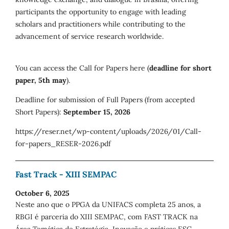
participants the opportunity to engage with leading
scholars and practitioners while contributing to the
advancement of service research worldwide.
You can access the Call for Papers here (
deadline for short
paper, 5th may
).
Deadline for submission of Full Papers (from accepted
Short Papers):
September 15, 2026
https://reser.net/wp-content/uploads/2026/01/Call-
for-papers_RESER-2026.pdf
Fast Track - XIII SEMPAC
October 6, 2025
Neste ano que o PPGA da UNIFACS completa 25 anos, a
RBGI é parceria do XIII SEMPAC, com FAST TRACK na
Área Temática de Estratégia, Inovação e práticas ESG.