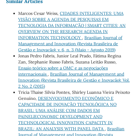
Similar Articles
Marcos Cesar Weiss,
CIDADES INTELIGENTES: UMA
VISÃO SOBRE A AGENDA DE PESQUISAS EM
TECNOLOGIA DA INFORMAÇÃO | SMART CITIES: AN
OVERVIEW ON THE RESEARCH AGENDA IN
INFORMATION TECHNOLOGY
,
Brazilian Journal of
Management and Innovation (Revista Brasileira de
Gestão e Inovação): v. 6, n. 3 (Maio - Agosto 2019)
Jonas Pedro Fabris, Junior Leal Prado, Fátima Regina
Zan, Stephanie Russo Fabris, Suzana Leitão Russo,
Ensaio teórico sobre a OMC e as negociações
internacionais
,
Brazilian Journal of Management and
Innovation (Revista Brasileira de Gestão e Inovação): Vol.
2 No. 2 (2015)
Tricia Thaise Silvia Pontes, Shirley Luanna Vieira Peixoto
Genuíno,
DESENVOLVIMENTO ECONÔMICO E
CAPACIDADE DE INOVAÇÃO TECNOLÓGICA NO
BRASIL: UMA ANÁLISE COM DADOS EM
PAINEL|ECONOMIC DEVELOPMENT AND
TECHNOLOGICAL INNOVATION CAPACITY IN
BRAZIL: AN ANALYSIS WITH PANEL DATA
,
Brazilian
Journal of Management and Innovation (Revista