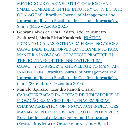
METHODOLOGY: A CASE STUDY OF MICRO AND
SMALL COMPANIES IN THE INDUSTRY OF THE STATE
OF ALAGOAS
,
Brazilian Journal of Management and
Innovation (Revista Brasileira de Gestão e Inovação): v.
8, n. 3 (Maio - Agosto 2021)
Geovana Alves de Lima Fedato, Adelice Minetto
Sznitowski, Maria Eloísa Karolczak,
PRÁTICA
ESTRATÉGICA NAS ROTINAS DA FIRMA INOVADORA:
CAPACIDADE DE ABSORVER CONHECIMENTO PARA
MANTER A INOVAÇÃO | STRATEGIC PRACTICE IN
THE ROUTINES OF THE INNOVATIVE FIRM:
CAPACITY TO ABSORVE KNOWLEDGE TO MAINTAIN
INNOVATION
,
Brazilian Journal of Management and
Innovation (Revista Brasileira de Gestão e Inovação): v.
6, n. 1 (Setembro - Dezembro 2018)
Mariele Squizato, Leandro Ranolfi Girardi,
CARACTERIZAÇÃO DA GESTÃO DE INDICADORES DE
INOVAÇÃO EM MICRO E PEQUENAS EMPRESAS |
CHARACTERIZATION OF INNOVATION INDICATORS
MANAGEMENT IN MICRO AND SMALL ENTERPRISES
,
Brazilian Journal of Management and Innovation
(Revista Brasileira de Gestão e Inovação): v. 9, n. 1