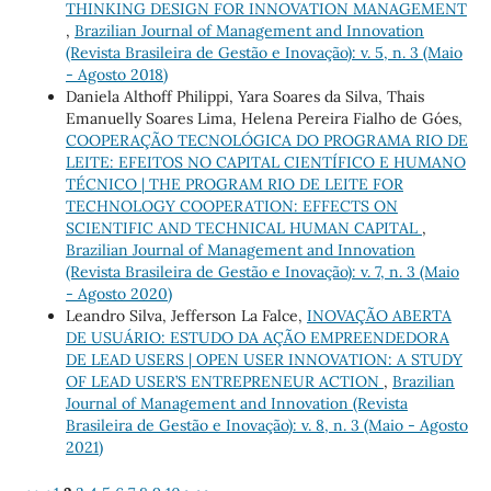
THINKING DESIGN FOR INNOVATION MANAGEMENT
,
Brazilian Journal of Management and Innovation
(Revista Brasileira de Gestão e Inovação): v. 5, n. 3 (Maio
- Agosto 2018)
Daniela Althoff Philippi, Yara Soares da Silva, Thais
Emanuelly Soares Lima, Helena Pereira Fialho de Góes,
COOPERAÇÃO TECNOLÓGICA DO PROGRAMA RIO DE
LEITE: EFEITOS NO CAPITAL CIENTÍFICO E HUMANO
TÉCNICO | THE PROGRAM RIO DE LEITE FOR
TECHNOLOGY COOPERATION: EFFECTS ON
SCIENTIFIC AND TECHNICAL HUMAN CAPITAL
,
Brazilian Journal of Management and Innovation
(Revista Brasileira de Gestão e Inovação): v. 7, n. 3 (Maio
- Agosto 2020)
Leandro Silva, Jefferson La Falce,
INOVAÇÃO ABERTA
DE USUÁRIO: ESTUDO DA AÇÃO EMPREENDEDORA
DE LEAD USERS | OPEN USER INNOVATION: A STUDY
OF LEAD USER’S ENTREPRENEUR ACTION
,
Brazilian
Journal of Management and Innovation (Revista
Brasileira de Gestão e Inovação): v. 8, n. 3 (Maio - Agosto
2021)