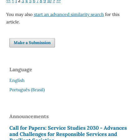
<<
<
1
2
3
4
5
6
7
8
9
10
>
>>
You may also
start an advanced similarity search
for this
article.
Make a Submission
Language
English
Português (Brasil)
Announcements
Call for Papers: Service Studies 2030 - Advances
and Challenges for Responsible Services and