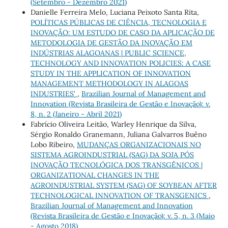
(Setembro - Dezembro 2021)
Danielle Ferreira Melo, Luciana Peixoto Santa Rita,
POLÍTICAS PÚBLICAS DE CIÊNCIA, TECNOLOGIA E
INOVAÇÃO: UM ESTUDO DE CASO DA APLICAÇÃO DE
METODOLOGIA DE GESTÃO DA INOVAÇÃO EM
INDÚSTRIAS ALAGOANAS | PUBLIC SCIENCE,
TECHNOLOGY AND INNOVATION POLICIES: A CASE
STUDY IN THE APPLICATION OF INNOVATION
MANAGEMENT METHODOLOGY IN ALAGOAS
INDUSTRIES'
,
Brazilian Journal of Management and
Innovation (Revista Brasileira de Gestão e Inovação): v.
8, n. 2 (Janeiro - Abril 2021)
Fabrício Oliveira Leitão, Warley Henrique da Silva,
Sérgio Ronaldo Granemann, Juliana Galvarros Buêno
Lobo Ribeiro,
MUDANÇAS ORGANIZACIONAIS NO
SISTEMA AGROINDUSTRIAL (SAG) DA SOJA PÓS
INOVAÇÃO TECNOLÓGICA DOS TRANSGÊNICOS |
ORGANIZATIONAL CHANGES IN THE
AGROINDUSTRIAL SYSTEM (SAG) OF SOYBEAN AFTER
TECHNOLOGICAL INNOVATION OF TRANSGENICS
,
Brazilian Journal of Management and Innovation
(Revista Brasileira de Gestão e Inovação): v. 5, n. 3 (Maio
- Agosto 2018)