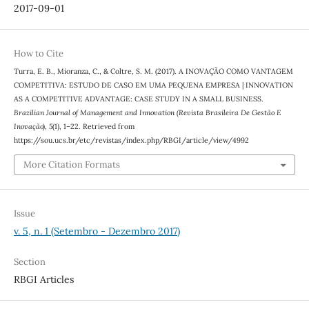
2017-09-01
How to Cite
Turra, E. B., Mioranza, C., & Coltre, S. M. (2017). A INOVAÇÃO COMO VANTAGEM
COMPETITIVA: ESTUDO DE CASO EM UMA PEQUENA EMPRESA | INNOVATION
AS A COMPETITIVE ADVANTAGE: CASE STUDY IN A SMALL BUSINESS.
Brazilian Journal of Management and Innovation (Revista Brasileira De Gestão E
Inovação)
,
5
(1), 1–22. Retrieved from
https://sou.ucs.br/etc/revistas/index.php/RBGI/article/view/4992
More Citation Formats
Issue
v. 5, n. 1 (Setembro - Dezembro 2017)
Section
RBGI Articles