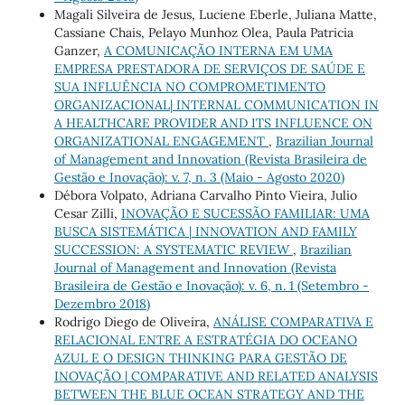
Magali Silveira de Jesus, Luciene Eberle, Juliana Matte,
Cassiane Chais, Pelayo Munhoz Olea, Paula Patricia
Ganzer,
A COMUNICAÇÃO INTERNA EM UMA
EMPRESA PRESTADORA DE SERVIÇOS DE SAÚDE E
SUA INFLUÊNCIA NO COMPROMETIMENTO
ORGANIZACIONAL| INTERNAL COMMUNICATION IN
A HEALTHCARE PROVIDER AND ITS INFLUENCE ON
ORGANIZATIONAL ENGAGEMENT
,
Brazilian Journal
of Management and Innovation (Revista Brasileira de
Gestão e Inovação): v. 7, n. 3 (Maio - Agosto 2020)
Débora Volpato, Adriana Carvalho Pinto Vieira, Julio
Cesar Zilli,
INOVAÇÃO E SUCESSÃO FAMILIAR: UMA
BUSCA SISTEMÁTICA | INNOVATION AND FAMILY
SUCCESSION: A SYSTEMATIC REVIEW
,
Brazilian
Journal of Management and Innovation (Revista
Brasileira de Gestão e Inovação): v. 6, n. 1 (Setembro -
Dezembro 2018)
Rodrigo Diego de Oliveira,
ANÁLISE COMPARATIVA E
RELACIONAL ENTRE A ESTRATÉGIA DO OCEANO
AZUL E O DESIGN THINKING PARA GESTÃO DE
INOVAÇÃO | COMPARATIVE AND RELATED ANALYSIS
BETWEEN THE BLUE OCEAN STRATEGY AND THE