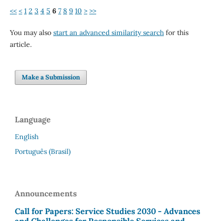
<<
<
1
2
3
4
5
6
7
8
9
10
>
>>
You may also
start an advanced similarity search
for this
article.
Make a Submission
Language
English
Português (Brasil)
Announcements
Call for Papers: Service Studies 2030 - Advances