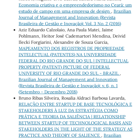
Economia criativa e o empreendedorismo no Ceará: um
estudo de campo em uma empresa de design
,
Brazilian
Journal of Management and Innovation (Revista
Brasileira de Gestão e Inovação): Vol. 3 No. 2 (2016)
Aziz Eduardo Calzolaio, Ana Paula Matei, Jaime
Pohlmann, Heitor José Cademartori Mendina, Deivid
Ilecki Forgiarini, Alexandre de Souza Garcia,
MAPEAMENTO DOS REGISTROS DE PROPRIEDADE
INTELECTUAL (PATENTES) NA UNIVERSIDADE
FEDERAL DO RIO GRANDE DO SUL | INTELLECTUAL
PROPERTY (PATENT) PICTURE OF FEDERAL
UNIVERSITY OF RIO GRANDE DO SUL - BRAZIL
,
Brazilian Journal of Management and Innovation
(Revista Brasileira de Gestão e Inovação): v. 6, n. 1
(Setembro - Dezembro 2018)
Bruno Ribas Silveira, Rosalia Aldraci Barbosa Lavarda,
RELAÇÃO ENTRE STARTUP DE BASE TECNOLÓGICA E
STAKEHOLDERS À LUZ DA ESTRATÉGIA COMO
PRÁTICA E TEORIA DA SALIÊNCIA | RELATIONSHIP
BETWEEN STARTUP OF TECHNOLOGICAL BASIS AND
STAKEHOLDERS IN THE LIGHT OF THE STRATEGY AS
PRACTICE AND THEORY OF SALIENCE
,
Brazilian