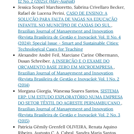
12 No. 2 (2025): (May-August)
Jessica Scopel Marchioretto, Sabrina Crivellaro Becker,
Rafael de Lucena Perini,
CASO DE ENSINO: A
SOLUÇÃO PARA FALTA DE VAGAS NA EDUCAÇÃO
INFANTIL NO MUNICÍPIO DE CAXIAS DO SUL
,
Brazilian Journal of Management and Innovation
(Revista Brasileira de Gestão e Inovação): Vol. 11 No. 4
(2024): Special Issue - Smart and Sustainable Cities:
Technological Cases for Teaching
Alexandre André Feil, Marciane Carine Olbermann,
Dusan Schreiber,
A INSERÇÃO E O EXAME DO
ORÇAMENTO BASE ZERO EM MICROEMPRESA
,
Brazilian Journal of Management and Innovation
(Revista Brasileira de Gestão e Inovação): Vol. 1 No. 2
(2014)
Morgana Giorgia, Wanessa Soares Santos,
SISTEMA
ERP: UM ESTUDO EXPLORATÓRIO NUMA EMPRESA
DO SETOR TÊXTIL DO AGRESTE PERNAMBUCANO
,
Brazilian Journal of Management and Innovation
(Revista Brasileira de Gestão e Inovação): Vol. 2 No. 3
(2015)
Patrícia Gêmily Grenfell OLIVEIRA, Renata Aquino
Ribeiro, Augusto C. A. Cabral, Sandra Maria Santos,