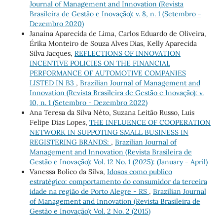
Journal of Management and Innovation (Revista
Brasileira de Gestão e Inovação): v. 8, n. 1 (Setembro -
Dezembro 2020)
Janaína Aparecida de Lima, Carlos Eduardo de Oliveira,
Érika Monteiro de Souza Alves Dias, Kelly Aparecida
Silva Jacques,
REFLECTIONS OF INNOVATION
INCENTIVE POLICIES ON THE FINANCIAL
PERFORMANCE OF AUTOMOTIVE COMPANIES
LISTED IN B3
,
Brazilian Journal of Management and
Innovation (Revista Brasileira de Gestão e Inovação): v.
10, n. 1 (Setembro - Dezembro 2022)
Ana Teresa da Silva Néto, Suzana Leitão Russo, Luis
Felipe Dias Lopes,
THE INFLUENCE OF COOPERATION
NETWORK IN SUPPOTING SMALL BUSINESS IN
REGISTERING BRANDS:
,
Brazilian Journal of
Management and Innovation (Revista Brasileira de
Gestão e Inovação): Vol. 12 No. 1 (2025): (January - April)
Vanessa Bolico da Silva,
Idosos como publico
estratégico: comportamento do consumidor da terceira
idade na região de Porto Alegre - RS
,
Brazilian Journal
of Management and Innovation (Revista Brasileira de
Gestão e Inovação): Vol. 2 No. 2 (2015)