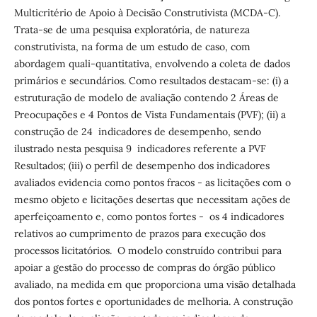
Multicritério de Apoio à Decisão Construtivista (MCDA-C).
Trata-se de uma pesquisa exploratória, de natureza
construtivista, na forma de um estudo de caso, com
abordagem quali-quantitativa, envolvendo a coleta de dados
primários e secundários. Como resultados destacam-se: (i) a
estruturação de modelo de avaliação contendo 2 Áreas de
Preocupações e 4 Pontos de Vista Fundamentais (PVF); (ii) a
construção de 24 indicadores de desempenho, sendo
ilustrado nesta pesquisa 9 indicadores referente a PVF
Resultados; (iii) o perfil de desempenho dos indicadores
avaliados evidencia como pontos fracos - as licitações com o
mesmo objeto e licitações desertas que necessitam ações de
aperfeiçoamento e, como pontos fortes - os 4 indicadores
relativos ao cumprimento de prazos para execução dos
processos licitatórios. O modelo construído contribui para
apoiar a gestão do processo de compras do órgão público
avaliado, na medida em que proporciona uma visão detalhada
dos pontos fortes e oportunidades de melhoria. A construção