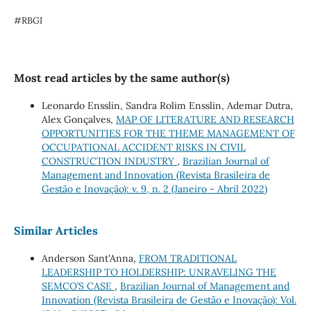
#RBGI
Most read articles by the same author(s)
Leonardo Ensslin, Sandra Rolim Ensslin, Ademar Dutra,
Alex Gonçalves,
MAP OF LITERATURE AND RESEARCH
OPPORTUNITIES FOR THE THEME MANAGEMENT OF
OCCUPATIONAL ACCIDENT RISKS IN CIVIL
CONSTRUCTION INDUSTRY
,
Brazilian Journal of
Management and Innovation (Revista Brasileira de
Gestão e Inovação): v. 9, n. 2 (Janeiro - Abril 2022)
Similar Articles
Anderson Sant'Anna,
FROM TRADITIONAL
LEADERSHIP TO HOLDERSHIP: UNRAVELING THE
SEMCO’S CASE
,
Brazilian Journal of Management and
Innovation (Revista Brasileira de Gestão e Inovação): Vol.