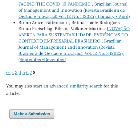
FACING THE COVID-19 PANDEMIC
,
Brazilian Journal
of Management and Innovation (Revista Brasileira de
Gestão e Inovação): Vol. 12 No. 1 (2025): (January - April)
Bruno Anicet Bittencourt, Betina Thiele Rodrigues,
Bruno Freischlag, Bibiana Volkmer Martins,
INOVAÇÃO
ABERTA PARA SUSTENTABILIDADE: EVIDÊNCIAS DO
CONTEXTO EMPRESARIAL BRASILEIRO
,
Brazilian
Journal of Management and Innovation (Revista
Brasileira de Gestão e Inovação): Vol. 12 No. 3 (2025):
(September-December)
<<
<
3
4
5
6
7
8
You may also
start an advanced similarity search
for this
article.
Make a Submission