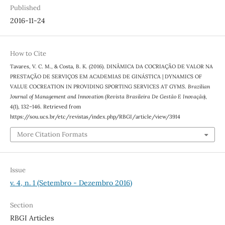
Published
2016-11-24
How to Cite
Tavares, V. C. M., & Costa, B. K. (2016). DINÂMICA DA COCRIAÇÃO DE VALOR NA
PRESTAÇÃO DE SERVIÇOS EM ACADEMIAS DE GINÁSTICA | DYNAMICS OF
VALUE COCREATION IN PROVIDING SPORTING SERVICES AT GYMS.
Brazilian
Journal of Management and Innovation (Revista Brasileira De Gestão E Inovação)
,
4
(1), 132–146. Retrieved from
https://sou.ucs.br/etc/revistas/index.php/RBGI/article/view/3914
More Citation Formats
Issue
v. 4, n. 1 (Setembro - Dezembro 2016)
Section
RBGI Articles