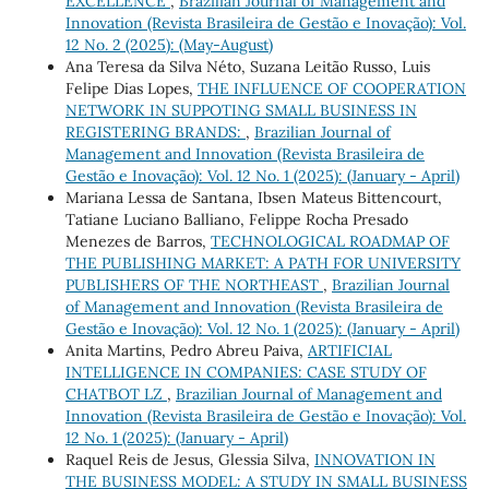
EXCELLENCE
,
Brazilian Journal of Management and
Innovation (Revista Brasileira de Gestão e Inovação): Vol.
12 No. 2 (2025): (May-August)
Ana Teresa da Silva Néto, Suzana Leitão Russo, Luis
Felipe Dias Lopes,
THE INFLUENCE OF COOPERATION
NETWORK IN SUPPOTING SMALL BUSINESS IN
REGISTERING BRANDS:
,
Brazilian Journal of
Management and Innovation (Revista Brasileira de
Gestão e Inovação): Vol. 12 No. 1 (2025): (January - April)
Mariana Lessa de Santana, Ibsen Mateus Bittencourt,
Tatiane Luciano Balliano, Felippe Rocha Presado
Menezes de Barros,
TECHNOLOGICAL ROADMAP OF
THE PUBLISHING MARKET: A PATH FOR UNIVERSITY
PUBLISHERS OF THE NORTHEAST
,
Brazilian Journal
of Management and Innovation (Revista Brasileira de
Gestão e Inovação): Vol. 12 No. 1 (2025): (January - April)
Anita Martins, Pedro Abreu Paiva,
ARTIFICIAL
INTELLIGENCE IN COMPANIES: CASE STUDY OF
CHATBOT LZ
,
Brazilian Journal of Management and
Innovation (Revista Brasileira de Gestão e Inovação): Vol.
12 No. 1 (2025): (January - April)
Raquel Reis de Jesus, Glessia Silva,
INNOVATION IN
THE BUSINESS MODEL: A STUDY IN SMALL BUSINESS