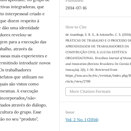
Published
etivas integradoras, que
2014-07-16
 interpessoal criado e
 que dizem respeito à
How to Cite
he dão uma identidade
adores revelou-se
de Azambuja, S. R. S., & Antonello, C. S. (2014)
PRÁTICAS DE TRABALHO E O PROCESSO D
gem para a execução das
APRENDIZAGEM DE TRABALHADORES DA
abalho, através da
CONSTRUÇÃO CIVIL À LUZ DA ESTÉTICA
essoas mais experientes e
ORGANIZACIONAL.
Brazilian Journal of Man
ermitindo introduzir novos
and Innovation (Revista Brasileira De Gestão 
Os trabalhadores
Inovação)
,
2
(1), 1–30. Retrieved from
https://sou.ucs.br/etc/revistas/index.php/
tefatos que utilizam no
rticle/view/2799
quais são vistos como
 mesmas. A execução
More Citation Formats
s/incorporados/não-
hados através do diálogo,
cultura do grupo. Esse
Issue
ão no seu “produto”,
Vol. 2 No. 1 (2014)