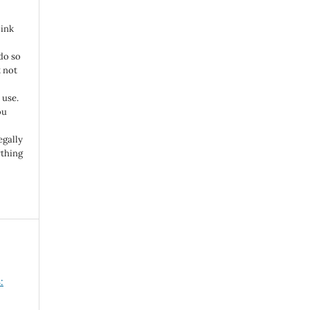
link
do so
 not
 use.
ou
egally
ything
: