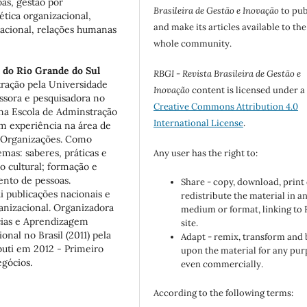
as, gestão por
Brasileira de Gestão e Inovação
to pub
tica organizacional,
and make its articles available to the
cional, relações humanas
whole community.
 do Rio Grande do Sul
RBGI - Revista Brasileira de Gestão e
tração pela Universidade
Inovação
content is licensed under a
ssora e pesquisadora no
Creative Commons Attribution 4.0
na Escola de Adminstração
International License
.
m experiência na área de
 Organizações. Como
mas: saberes, práticas e
Any user has the right to:
 cultural; formação e
ento de pessoas.
Share - copy, download, print
 publicações nacionais e
redistribute the material in a
nizacional. Organizadora
medium or format, linking to
cias e Aprendizagem
site.
nal no Brasil (2011) pela
Adapt - remix, transform and 
uti em 2012 - Primeiro
upon the material for any pur
gócios.
even commercially.
According to the following terms: