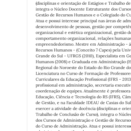
(disciplinas e orientação de Estágios e Trabalho d
integra o Núcleo Docente Estruturante dos Curso
Gestão de Recursos Humanos e o Colegiado do Cu
Atua e possui interesse principal nas áreas de adm
desenvolvimento de pessoas, gestão por competê
organizacional e estética organizacional, gestão 
comportamento organizacional, relações humanas
empreendedorismo. Mestre em Administração - á
Recursos Humanos - (Conceito 7 Capes) pela Univ
Grande do Sul - UFRGS (2010), Especialista em G
Humanos (2008) e Graduada em Administração (19
Regional do Noroeste do Estado do Rio Grande do
Licenciatura no Curso de Formação de Professor
Curriculares da Educação Profissional (IFRS - 201
profissional em administração, secretaria executiv
coordenação de equipes. Atualmente é professora 
Educação, Ciência e Tecnologia do RS (IFRS), Câm
de Gestão, e na Faculdade IDEAU de Caxias do Sul
exercer a atividade de docência (disciplinas e orie
Trabalho de Conclusão de Curso), integra o Núcle
dos Cursos de Administração e Gestão de Recurs
do Curso de Administração. Atua e possui interess