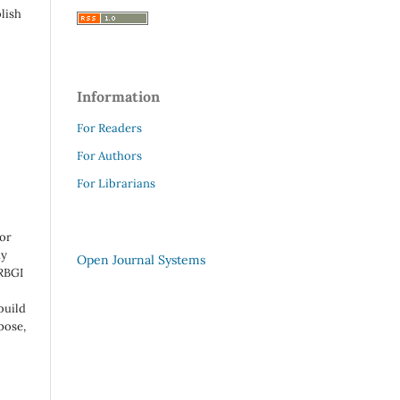
lish
Information
For Readers
For Authors
For Librarians
 or
ny
Open Journal Systems
 RBGI
build
pose,