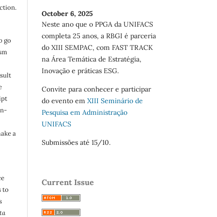
ction.
October 6, 2025
Neste ano que o PPGA da UNIFACS
completa 25 anos, a RBGI é parceria
o
go
do XIII SEMPAC, com FAST TRACK
ism
na Área Temática de Estratégia,
Inovação e práticas ESG.
sult
e
Convite para conhecer e participar
ipt
do evento em
XIII Seminário de
in-
Pesquisa em Administração
UNIFACS
make a
Submissões até 15/10.
ce
Current Issue
 to
s
ta