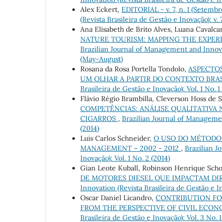
Alex Eckert,
EDITORIAL - v. 7, n. 1 (Setem
(Revista Brasileira de Gestão e Inovação): v
Ana Elisabeth de Brito Alves, Luana Cavalca
NATURE TOURISM: MAPPING THE EXPER
Brazilian Journal of Management and Innovati
(May-August)
Rosana da Rosa Portella Tondolo,
ASPECTOS
UM OLHAR A PARTIR DO CONTEXTO BRA
Brasileira de Gestão e Inovação): Vol. 1 No. 1
Flávio Régio Brambilla, Cleverson Hoss de 
COMPETÊNCIAS: ANÁLISE QUALITATIVA
CIGARROS
,
Brazilian Journal of Management
(2014)
Luis Carlos Schneider,
O USO DO MÉTODO 
MANAGEMENT – 2002 - 2012
,
Brazilian J
Inovação): Vol. 1 No. 2 (2014)
Gian Leote Kuball, Robinson Henrique Scho
DE MOTORES DIESEL QUE IMPACTAM D
Innovation (Revista Brasileira de Gestão e In
Oscar Daniel Licandro,
CONTRIBUTION FO
FROM THE PERSPECTIVE OF CIVIL ECO
Brasileira de Gestão e Inovação): Vol. 3 No. 1