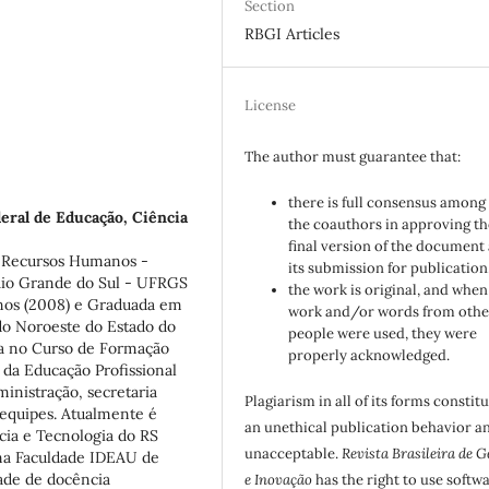
Section
RBGI Articles
License
The author must guarantee that:
there is full consensus among 
deral de Educação, Ciência
the coauthors in approving th
final version of the document
o Recursos Humanos -
its submission for publication
 Rio Grande do Sul - UFRGS
the work is original, and when
anos (2008) e Graduada em
work and/or words from othe
do Noroeste do Estado do
people were used, they were
ra no Curso de Formação
properly acknowledged.
da Educação Profissional
ministração, secretaria
Plagiarism in all of its forms constit
 equipes. Atualmente é
an unethical publication behavior an
cia e Tecnologia do RS
unacceptable.
Revista Brasileira de G
 na Faculdade IDEAU de
dade de docência
e Inovação
has the right to use softw