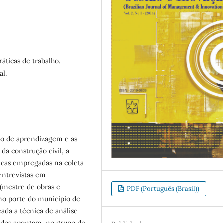
ráticas de trabalho.
al.
o de aprendizagem e as
da construção civil, a
cnicas empregadas na coleta
entrevistas em
 (mestre de obras e
PDF (Português (Brasil))
no porte do município de
izada a técnica de análise
btidos apontam, no grupo de