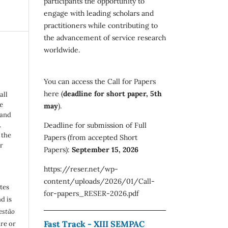
participants the opportunity to
engage with leading scholars and
practitioners while contributing to
the advancement of service research
worldwide.
You can access the Call for Papers
here (
deadline for short paper, 5th
all
e
may
).
 and
Deadline for submission of Full
.
 the
Papers (from accepted Short
r
Papers):
September 15, 2026
https://reser.net/wp-
content/uploads/2026/01/Call-
utes
for-papers_RESER-2026.pdf
d is
estão
Fast Track - XIII SEMPAC
are or