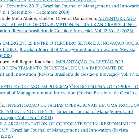
bro - Dezembro 2019)
,
Brazilian Journal of Management and Innovati
. 7, n. 1 (Setembro - Dezembro 2019)
nti de Melo Ataíde, Elielson Oliveira Damascena,
ADVENTURE AND
IENTIAL VALUE OF CONSUMPTION IN TRAILS AND RAPPELLING
,
on (Revista Brasileira de Gestão e Inovação): Vol. 12 No. 2 (2025):
 EMERGENTES ENTRE O TERCEIRO SETOR E A INOVAÇÃO SOCIA
SILEIRO
,
Brazilian Journal of Management and Innovation (Revista
 (2013)
Souza, Adi Regina Kaercher,
IMPLANTAÇÃO DA GESTÃO POR
 NO DEPARTAMENTO INDUSTRIAL DE UMA FABRICANTE DE
 and Innovation (Revista Brasileira de Gestão e Inovação): Vol. 1 No.
ESTUDO DE CASO EM PUBLICAÇÕES DO JOURNAL OF OPERATIO
ournal of Management and Innovation (Revista Brasileira de Gestão e
lz,
INVESTIGAÇÃO DE FALHAS OPERACIONAIS EM UMA PRODUÇ
IRETAMENTE NO CLIENTE
,
Brazilian Journal of Management and
ovação): Vol. 2 No. 1 (2014)
R A ARGUMENTATION OF CORPORATE SOCIAL RESPONSIBILITY
NOMY
,
Brazilian Journal of Management and Innovation (Revista
 (2015)