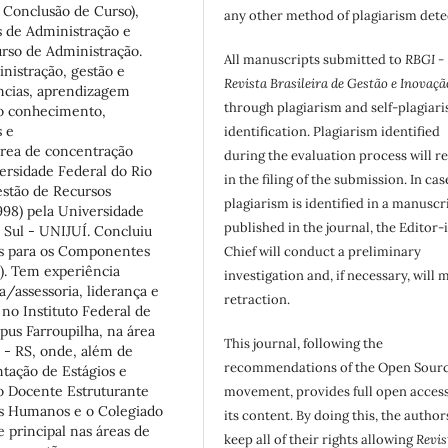
e Conclusão de Curso),
any other method of plagiarism dete
s de Administração e
rso de Administração.
All manuscripts submitted to
RBGI -
inistração, gestão e
Revista Brasileira de Gestão e Inovaçã
ncias, aprendizagem
through plagiarism and self-plagiar
do conhecimento,
 e
identification. Plagiarism identified
rea de concentração
during the evaluation process will re
ersidade Federal do Rio
in the filing of the submission. In cas
estão de Recursos
plagiarism is identified in a manuscr
98) pela Universidade
published in the journal, the Editor-
 Sul - UNIJUÍ. Concluiu
es para os Componentes
Chief will conduct a preliminary
3). Tem experiência
investigation and, if necessary, will 
a/assessoria, liderança e
retraction.
no Instituto Federal de
pus Farroupilha, na área
This journal, following the
 - RS, onde, além de
recommendations of the Open Sour
ntação de Estágios e
o Docente Estruturante
movement, provides full open access
os Humanos e o Colegiado
its content. By doing this, the author
e principal nas áreas de
keep all of their rights allowing
Revis