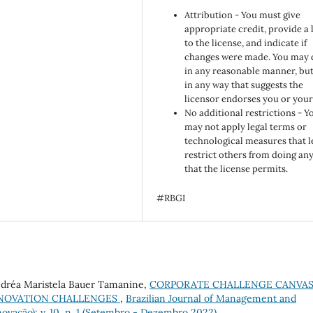
Attribution - You must give
appropriate credit, provide a 
to the license, and indicate if
changes were made. You may 
in any reasonable manner, but
in any way that suggests the
licensor endorses you or your
No additional restrictions - Y
may not apply legal terms or
technological measures that l
restrict others from doing an
that the license permits.
#RBGI
éa Maristela Bauer Tamanine,
CORPORATE CHALLENGE CANVAS
NNOVATION CHALLENGES
,
Brazilian Journal of Management and
novação): v. 10, n. 1 (Setembro - Dezembro 2022)