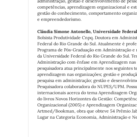
administração, gestão e desenvolvimento de pesso
competências, aprendizagem organizacional e esté
gestão do conhecimento, comportamento organiza
e empreendedorismo.
Cláudia Simone Antonello,
Universidade Federal
Bolsista Produtividade Cnpq. Doutora em Adminis
Federal do Rio Grande do Sul. Atualmente é profe
Programa de Pós-Graduação em Administração e 
da Universidade Federal do Rio Grande do Sul. Te
Administração com ênfase em Aprendizagem nas
pesquisadora atua principalmente nos seguintes te
aprendizagem nas organizações; gestão e produção
pesquisa em administração; gestão e desenvolvim
Pesquisadora colaboradora do NUPES/UPM. Possui
internacionais acerca do tema Aprendizagem Orga
do livros Novos Horizontes da Gestão: Competên
Organizacional (2005) e Aprendizagem Organizacio
Artmed/Bookman, obra que obteve 54 Prêmio Jab
Lugar na Categoria Economia, Administração e Ne