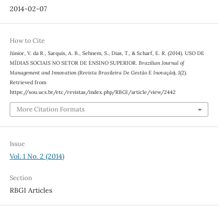
2014-02-07
How to Cite
Júnior, V. da R., Sarquis, A. B., Sehnem, S., Dias, T., & Scharf, E. R. (2014). USO DE
MÍDIAS SOCIAIS NO SETOR DE ENSINO SUPERIOR.
Brazilian Journal of
Management and Innovation (Revista Brasileira De Gestão E Inovação)
,
1
(2).
Retrieved from
https://sou.ucs.br/etc/revistas/index.php/RBGI/article/view/2442
More Citation Formats
Issue
Vol. 1 No. 2 (2014)
Section
RBGI Articles