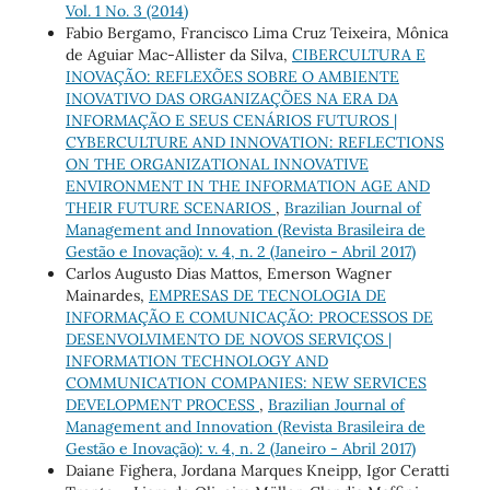
Vol. 1 No. 3 (2014)
Fabio Bergamo, Francisco Lima Cruz Teixeira, Mônica
de Aguiar Mac-Allister da Silva,
CIBERCULTURA E
INOVAÇÃO: REFLEXÕES SOBRE O AMBIENTE
INOVATIVO DAS ORGANIZAÇÕES NA ERA DA
INFORMAÇÃO E SEUS CENÁRIOS FUTUROS |
CYBERCULTURE AND INNOVATION: REFLECTIONS
ON THE ORGANIZATIONAL INNOVATIVE
ENVIRONMENT IN THE INFORMATION AGE AND
THEIR FUTURE SCENARIOS
,
Brazilian Journal of
Management and Innovation (Revista Brasileira de
Gestão e Inovação): v. 4, n. 2 (Janeiro - Abril 2017)
Carlos Augusto Dias Mattos, Emerson Wagner
Mainardes,
EMPRESAS DE TECNOLOGIA DE
INFORMAÇÃO E COMUNICAÇÃO: PROCESSOS DE
DESENVOLVIMENTO DE NOVOS SERVIÇOS |
INFORMATION TECHNOLOGY AND
COMMUNICATION COMPANIES: NEW SERVICES
DEVELOPMENT PROCESS
,
Brazilian Journal of
Management and Innovation (Revista Brasileira de
Gestão e Inovação): v. 4, n. 2 (Janeiro - Abril 2017)
Daiane Fighera, Jordana Marques Kneipp, Igor Ceratti