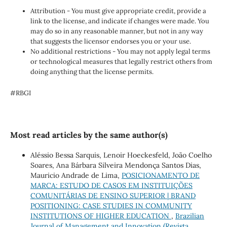
Attribution - You must give appropriate credit, provide a
link to the license, and indicate if changes were made. You
may do so in any reasonable manner, but not in any way
that suggests the licensor endorses you or your use.
No additional restrictions - You may not apply legal terms
or technological measures that legally restrict others from
doing anything that the license permits.
#RBGI
Most read articles by the same author(s)
Aléssio Bessa Sarquis, Lenoir Hoeckesfeld, João Coelho
Soares, Ana Bárbara Silveira Mendonça Santos Dias,
Mauricio Andrade de Lima,
POSICIONAMENTO DE
MARCA: ESTUDO DE CASOS EM INSTITUIÇÕES
COMUNITÁRIAS DE ENSINO SUPERIOR | BRAND
POSITIONING: CASE STUDIES IN COMMUNITY
INSTITUTIONS OF HIGHER EDUCATION
,
Brazilian
Journal of Management and Innovation (Revista