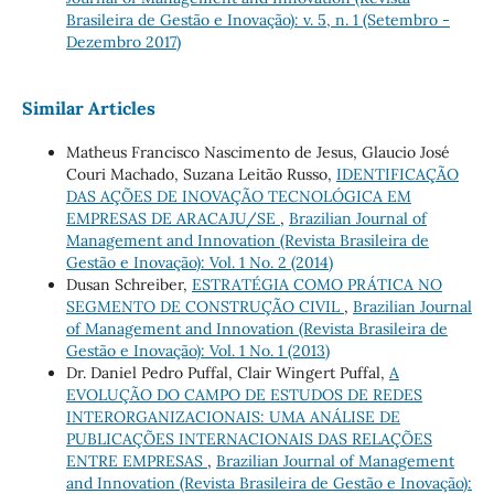
Brasileira de Gestão e Inovação): v. 5, n. 1 (Setembro -
Dezembro 2017)
Similar Articles
Matheus Francisco Nascimento de Jesus, Glaucio José
Couri Machado, Suzana Leitão Russo,
IDENTIFICAÇÃO
DAS AÇÕES DE INOVAÇÃO TECNOLÓGICA EM
EMPRESAS DE ARACAJU/SE
,
Brazilian Journal of
Management and Innovation (Revista Brasileira de
Gestão e Inovação): Vol. 1 No. 2 (2014)
Dusan Schreiber,
ESTRATÉGIA COMO PRÁTICA NO
SEGMENTO DE CONSTRUÇÃO CIVIL
,
Brazilian Journal
of Management and Innovation (Revista Brasileira de
Gestão e Inovação): Vol. 1 No. 1 (2013)
Dr. Daniel Pedro Puffal, Clair Wingert Puffal,
A
EVOLUÇÃO DO CAMPO DE ESTUDOS DE REDES
INTERORGANIZACIONAIS: UMA ANÁLISE DE
PUBLICAÇÕES INTERNACIONAIS DAS RELAÇÕES
ENTRE EMPRESAS
,
Brazilian Journal of Management
and Innovation (Revista Brasileira de Gestão e Inovação):