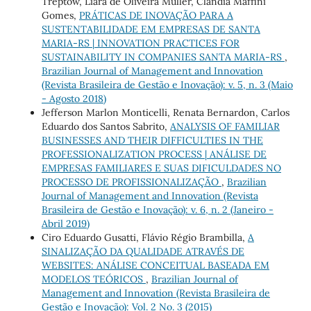
Treptow, Liara de Oliveira Müller, Clandia Maffini
Gomes,
PRÁTICAS DE INOVAÇÃO PARA A
SUSTENTABILIDADE EM EMPRESAS DE SANTA
MARIA-RS | INNOVATION PRACTICES FOR
SUSTAINABILITY IN COMPANIES SANTA MARIA-RS
,
Brazilian Journal of Management and Innovation
(Revista Brasileira de Gestão e Inovação): v. 5, n. 3 (Maio
- Agosto 2018)
Jefferson Marlon Monticelli, Renata Bernardon, Carlos
Eduardo dos Santos Sabrito,
ANALYSIS OF FAMILIAR
BUSINESSES AND THEIR DIFFICULTIES IN THE
PROFESSIONALIZATION PROCESS | ANÁLISE DE
EMPRESAS FAMILIARES E SUAS DIFICULDADES NO
PROCESSO DE PROFISSIONALIZAÇÃO
,
Brazilian
Journal of Management and Innovation (Revista
Brasileira de Gestão e Inovação): v. 6, n. 2 (Janeiro -
Abril 2019)
Ciro Eduardo Gusatti, Flávio Régio Brambilla,
A
SINALIZAÇÃO DA QUALIDADE ATRAVÉS DE
WEBSITES: ANÁLISE CONCEITUAL BASEADA EM
MODELOS TEÓRICOS
,
Brazilian Journal of
Management and Innovation (Revista Brasileira de
Gestão e Inovação): Vol. 2 No. 3 (2015)