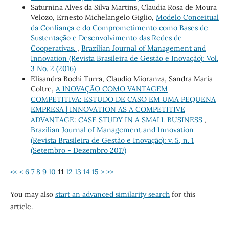
Saturnina Alves da Silva Martins, Claudia Rosa de Moura
Velozo, Ernesto Michelangelo Giglio,
Modelo Conceitual
da Confiança e do Comprometimento como Bases de
Sustentação e Desenvolvimento das Redes de
Cooperativas.
,
Brazilian Journal of Management and
Innovation (Revista Brasileira de Gestão e Inovação): Vol.
3 No. 2 (2016)
Elisandra Bochi Turra, Claudio Mioranza, Sandra Maria
Coltre,
A INOVAÇÃO COMO VANTAGEM
COMPETITIVA: ESTUDO DE CASO EM UMA PEQUENA
EMPRESA | INNOVATION AS A COMPETITIVE
ADVANTAGE: CASE STUDY IN A SMALL BUSINESS
,
Brazilian Journal of Management and Innovation
(Revista Brasileira de Gestão e Inovação): v. 5, n. 1
(Setembro - Dezembro 2017)
<<
<
6
7
8
9
10
11
12
13
14
15
>
>>
You may also
start an advanced similarity search
for this
article.