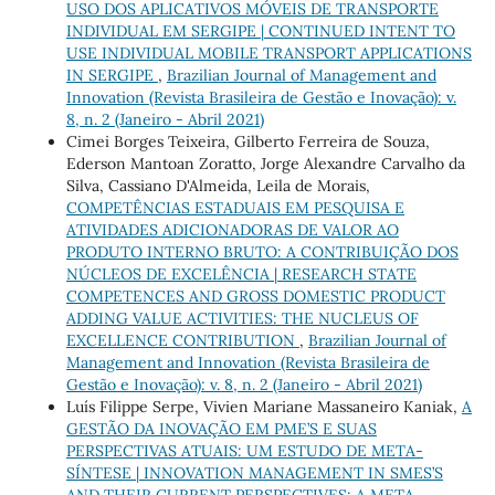
USO DOS APLICATIVOS MÓVEIS DE TRANSPORTE
INDIVIDUAL EM SERGIPE | CONTINUED INTENT TO
USE INDIVIDUAL MOBILE TRANSPORT APPLICATIONS
IN SERGIPE
,
Brazilian Journal of Management and
Innovation (Revista Brasileira de Gestão e Inovação): v.
8, n. 2 (Janeiro - Abril 2021)
Cimei Borges Teixeira, Gilberto Ferreira de Souza,
Ederson Mantoan Zoratto, Jorge Alexandre Carvalho da
Silva, Cassiano D'Almeida, Leila de Morais,
COMPETÊNCIAS ESTADUAIS EM PESQUISA E
ATIVIDADES ADICIONADORAS DE VALOR AO
PRODUTO INTERNO BRUTO: A CONTRIBUIÇÃO DOS
NÚCLEOS DE EXCELÊNCIA | RESEARCH STATE
COMPETENCES AND GROSS DOMESTIC PRODUCT
ADDING VALUE ACTIVITIES: THE NUCLEUS OF
EXCELLENCE CONTRIBUTION
,
Brazilian Journal of
Management and Innovation (Revista Brasileira de
Gestão e Inovação): v. 8, n. 2 (Janeiro - Abril 2021)
Luís Filippe Serpe, Vivien Mariane Massaneiro Kaniak,
A
GESTÃO DA INOVAÇÃO EM PME’S E SUAS
PERSPECTIVAS ATUAIS: UM ESTUDO DE META-
SÍNTESE | INNOVATION MANAGEMENT IN SMES’S