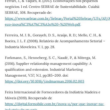
Ferrari, J., & Taques, R. (2017). Ecoinovações nos pequenos
negócios. 1 ed. Centro SEBRAE de Sustentabilidade. Cuiabá:
SEBRAE, 108. Recuperado de:
https://www.sebrae.com.br/Sebrae/Portal%20Sebrae/UFs/AP/A
eco-inova%C3%A7%C3%A3o%20-%20Web.pdf
.
Ferreira, M. J. B., Gorayeb, D. S., Araújo, R. D.; Mello, C. H., &
Boeira, J. L. F. (2008). Relatório de Acompanhamento Setorial –
Industria Moveleira. V. 1, pp. 28.
Forkmann, S., Henneberg, S. C., Naudé, P., & Mitrega, M.
(2016). Supplier relationship management capability: A
qualification and extension. Industrial Marketing
Management, V.57, N.1, pp.185–200. doi:
https://doi.org/10.1016/j.indmarman.2016.02.003
Feira Internacional de Fornecedores da Indústria Madeira e
Móveis (2019). Recuperado de
https://digital.formobile.com.br/inova-o/por-que-inovar-na-
ind-stria-de-m-veis
.