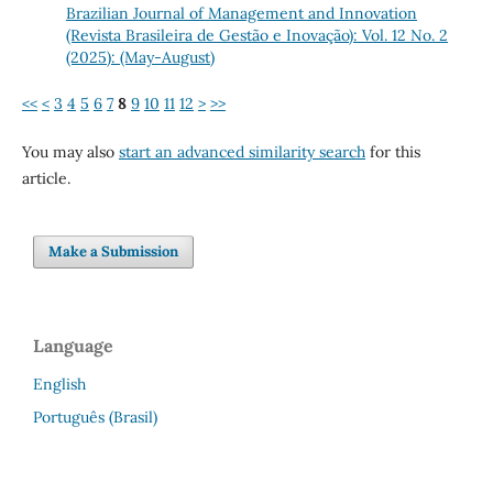
Brazilian Journal of Management and Innovation
(Revista Brasileira de Gestão e Inovação): Vol. 12 No. 2
(2025): (May-August)
<<
<
3
4
5
6
7
8
9
10
11
12
>
>>
You may also
start an advanced similarity search
for this
article.
Make a Submission
Language
English
Português (Brasil)