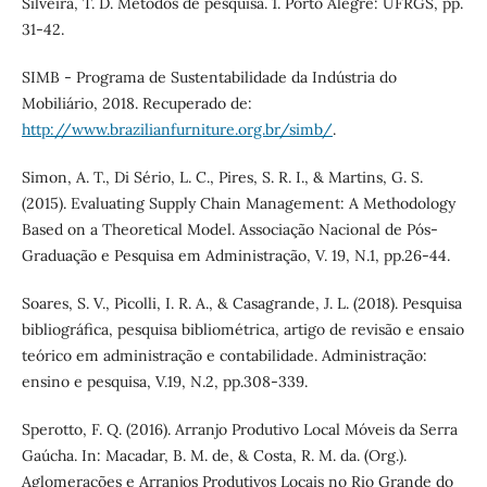
Silveira, T. D. Métodos de pesquisa. 1. Porto Alegre: UFRGS, pp.
31-42.
SIMB - Programa de Sustentabilidade da Indústria do
Mobiliário, 2018. Recuperado de:
http://www.brazilianfurniture.org.br/simb/
.
Simon, A. T., Di Sério, L. C., Pires, S. R. I., & Martins, G. S.
(2015). Evaluating Supply Chain Management: A Methodology
Based on a Theoretical Model. Associação Nacional de Pós-
Graduação e Pesquisa em Administração, V. 19, N.1, pp.26-44.
Soares, S. V., Picolli, I. R. A., & Casagrande, J. L. (2018). Pesquisa
bibliográfica, pesquisa bibliométrica, artigo de revisão e ensaio
teórico em administração e contabilidade. Administração:
ensino e pesquisa, V.19, N.2, pp.308-339.
Sperotto, F. Q. (2016). Arranjo Produtivo Local Móveis da Serra
Gaúcha. In: Macadar, B. M. de, & Costa, R. M. da. (Org.).
Aglomerações e Arranjos Produtivos Locais no Rio Grande do