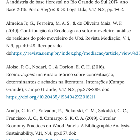
A indústria de base florestal no Rio Grande do Sul 2017: Ano
Base 2016. Porto Alegre: RDK Logs Ltda, V.17, N.2, pp. 1-62.
Almeida Jr, G., Ferreira, M. A. S., & de Oliveira Maia, W. F.
(2019). Contribuição do Ecodesign ao setor moveleiro: análise
de resíduos do polo moveleiro de Ubá. Revista Mediação, V. 1,
N.9, pp. 40-49. Recuperado
de
https://revista.uemg.br/index.php/mediacao/article/view/43
Aloise, P. G., Nodari, C., & Dorion, E. C. H. (2016).
Ecoinovações: um ensaio teórico sobre conceituação,
determinantes e achados na literatura, Interações (Campo
Grande), Campo Grande, V.17, N.2, pp.278-289. doi:
https://doi.org/10.20435/1984042X2016211
Araújo, C. K. C., Salvador, R., Piekarski; C. M., Sokulski, C. C.;
Francisco, A. C., & Camargo, S. K. C. A. (2019). Circular
Economy Practices on Wood Panels: A Bibliographic Analysis.
Sustainability, V.11, N.4, pp.057. doi: