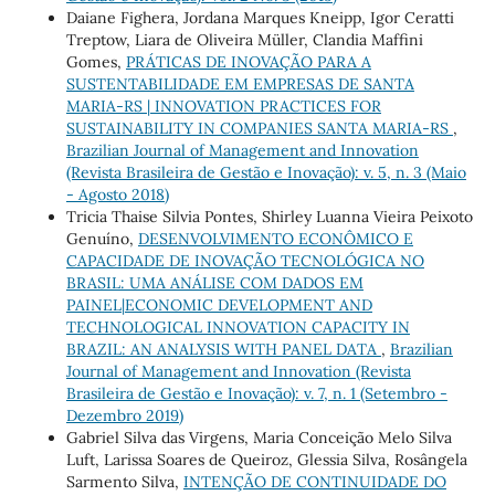
Daiane Fighera, Jordana Marques Kneipp, Igor Ceratti
Treptow, Liara de Oliveira Müller, Clandia Maffini
Gomes,
PRÁTICAS DE INOVAÇÃO PARA A
SUSTENTABILIDADE EM EMPRESAS DE SANTA
MARIA-RS | INNOVATION PRACTICES FOR
SUSTAINABILITY IN COMPANIES SANTA MARIA-RS
,
Brazilian Journal of Management and Innovation
(Revista Brasileira de Gestão e Inovação): v. 5, n. 3 (Maio
- Agosto 2018)
Tricia Thaise Silvia Pontes, Shirley Luanna Vieira Peixoto
Genuíno,
DESENVOLVIMENTO ECONÔMICO E
CAPACIDADE DE INOVAÇÃO TECNOLÓGICA NO
BRASIL: UMA ANÁLISE COM DADOS EM
PAINEL|ECONOMIC DEVELOPMENT AND
TECHNOLOGICAL INNOVATION CAPACITY IN
BRAZIL: AN ANALYSIS WITH PANEL DATA
,
Brazilian
Journal of Management and Innovation (Revista
Brasileira de Gestão e Inovação): v. 7, n. 1 (Setembro -
Dezembro 2019)
Gabriel Silva das Virgens, Maria Conceição Melo Silva
Luft, Larissa Soares de Queiroz, Glessia Silva, Rosângela
Sarmento Silva,
INTENÇÃO DE CONTINUIDADE DO