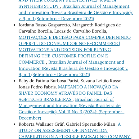
AND THEIR CURRENT PERSPECTIVES: A META-
SYNTHESIS STUDY
,
Brazilian Journal of Management
and Innovation (Revista Brasileira de Gestão e Inovação):
v. 9, n. 1 (Setembro - Dezembro 2021)
Jordana Basso Gasparetto, Margareth Rodrigues de
Carvalho Borella, Lucas de Carvalho Borella,
MOTIVAÇÕES E DECISÃO PARA COMPRA DEFININDO
O PERFIL DO CONSUMIDOR NO E-COMMERCE |
MOTIVATIONS AND DECISION FOR BUYING
DEFINING THE CUSTOMER PROFILE ON E-
COMMERCE
,
Brazilian Journal of Management and
Innovation (Revista Brasileira de Gestão e Inovação): v.
9, n. 1 (Setembro - Dezembro 2021)
Baby de Fatima Barbosa Parisi, Suzana Leitão Russo,
Jonas Pedro Fabris,
MAPEANDO A INOVAÇÃO DA
SILVER ECONOMY ATRAVÉS DO PAINEL DAS
AGETECHS BRASILEIRAS
,
Brazilian Journal of
Management and Innovation (Revista Brasileira de
Gestão e Inovação): Vol. 11 No. 3 (2024): (September-
December)
Roberta Wallauer Gräf, Gabriel Sperandio Milan,
A
STUDY ON ASSESSMENT OF INNOVATION
CAPABILITIES IN A FLEXIBLE PACKAGING COMPANY
,