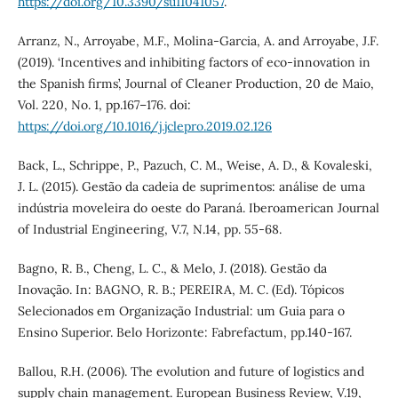
https://doi.org/10.3390/su11041057
.
Arranz, N., Arroyabe, M.F., Molina-Garcia, A. and Arroyabe, J.F.
(2019). ‘Incentives and inhibiting factors of eco-innovation in
the Spanish firms’, Journal of Cleaner Production, 20 de Maio,
Vol. 220, No. 1, pp.167–176. doi:
https://doi.org/10.1016/j.jclepro.2019.02.126
Back, L., Schrippe, P., Pazuch, C. M., Weise, A. D., & Kovaleski,
J. L. (2015). Gestão da cadeia de suprimentos: análise de uma
indústria moveleira do oeste do Paraná. Iberoamerican Journal
of Industrial Engineering, V.7, N.14, pp. 55-68.
Bagno, R. B., Cheng, L. C., & Melo, J. (2018). Gestão da
Inovação. In: BAGNO, R. B.; PEREIRA, M. C. (Ed). Tópicos
Selecionados em Organização Industrial: um Guia para o
Ensino Superior. Belo Horizonte: Fabrefactum, pp.140-167.
Ballou, R.H. (2006). The evolution and future of logistics and
supply chain management. European Business Review, V.19,