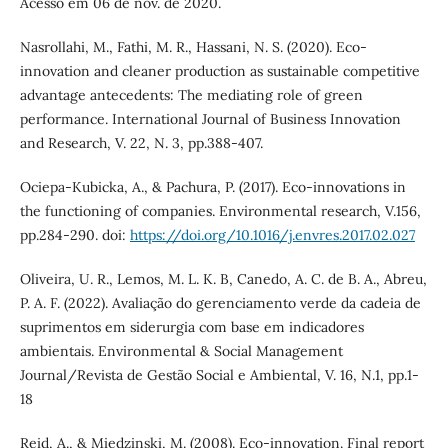
Acesso em 06 de nov. de 2020.
Nasrollahi, M., Fathi, M. R., Hassani, N. S. (2020). Eco-
innovation and cleaner production as sustainable competitive
advantage antecedents: The mediating role of green
performance. International Journal of Business Innovation
and Research, V. 22, N. 3, pp.388-407.
Ociepa-Kubicka, A., & Pachura, P. (2017). Eco-innovations in
the functioning of companies. Environmental research, V.156,
pp.284-290. doi:
https://doi.org/10.1016/j.envres.2017.02.027
Oliveira, U. R., Lemos, M. L. K. B, Canedo, A. C. de B. A., Abreu,
P. A. F. (2022). Avaliação do gerenciamento verde da cadeia de
suprimentos em siderurgia com base em indicadores
ambientais. Environmental & Social Management
Journal/Revista de Gestão Social e Ambiental, V. 16, N.1, pp.1-
18
Reid, A., & Miedzinski, M. (2008). Eco-innovation. Final report