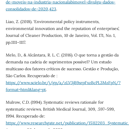
de-moveis-na-industria-nacionalabimovel-divulga-dados-
consolidados-de-2020,423
.
Liao, Z. (2018). ‘Environmental policy instruments,
environmental innovation and the reputation of enterprises’,
Journal of Cleaner Production, 10 de Janeiro, Vol. 171, No. 1,
pp.1111–1117.
Melo, D., & Alcântara, R. L. C. (2016). O que torna a gestão da
demanda na cadeia de suprimentos possível? Um estudo
multicaso dos fatores críticos de sucesso. Gestão e Produção,
São Carlos. Recuperado de :
https://www.scielo.br/j/gp/a/zLV3jB9srpFxzBcPL3MzFpN/?
format=html&lang=pt
.
Mulrow, C.D. (1994). Systematic reviews rationale for
systematic reviews. British Medical Journal, 309, .597–599,
1994. Recuperado de:
https://www.researchgate.net/publication/15112203_Systemat