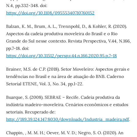
N.4, pp.332-348. doi:
https://doi.org/10.1108/09555340710760152
Balzan, K. M., Brum, A. L., Trennpohl, D., & Kohler, R. (2020).
Aspectos da cadeia produtiva moveleira do Brasil e o Rio
Grande do Sul nesse contexto. Revista Perspectiva, V.44, N.166,
pp.7-18. doi:
https://doi.org/10.31512/persp.v.44.n.166.2020.95.p.7-18
Brainer, M.S. de C.P. (2018). Setor Moveleiro: Aspectos gerais e
tendências no Brasil e na área de atuação do BNB. Caderno
Setorial ETENE, Vol. 3, No. 34, pp.1-22.
Buarque, S. (2008). SEBRAE – Recife. Cadeia produtiva da
indústria madeiro-moveleira. Cenários econômicos e estudos
setoriais. Recuperado de:
http://189.39.124.147:8030/downloads/Industria_madeira.pdf
.
Chappin, , M. M. H.; Oever, M. V. D.; Negro, S. O. (2020). An