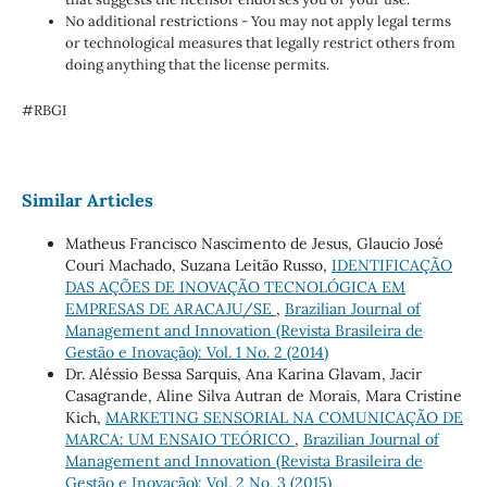
No additional restrictions - You may not apply legal terms
or technological measures that legally restrict others from
doing anything that the license permits.
#RBGI
Similar Articles
Matheus Francisco Nascimento de Jesus, Glaucio José
Couri Machado, Suzana Leitão Russo,
IDENTIFICAÇÃO
DAS AÇÕES DE INOVAÇÃO TECNOLÓGICA EM
EMPRESAS DE ARACAJU/SE
,
Brazilian Journal of
Management and Innovation (Revista Brasileira de
Gestão e Inovação): Vol. 1 No. 2 (2014)
Dr. Aléssio Bessa Sarquis, Ana Karina Glavam, Jacir
Casagrande, Aline Silva Autran de Morais, Mara Cristine
Kich,
MARKETING SENSORIAL NA COMUNICAÇÃO DE
MARCA: UM ENSAIO TEÓRICO
,
Brazilian Journal of
Management and Innovation (Revista Brasileira de
Gestão e Inovação): Vol. 2 No. 3 (2015)