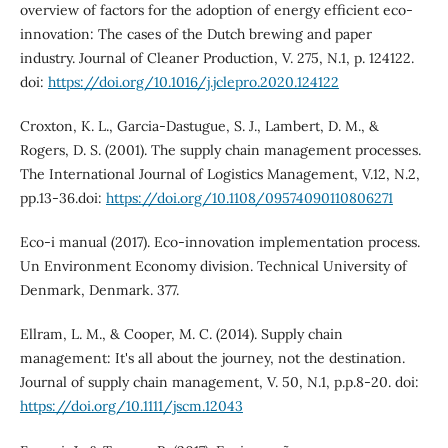
overview of factors for the adoption of energy efficient eco-
innovation: The cases of the Dutch brewing and paper
industry. Journal of Cleaner Production, V. 275, N.1, p. 124122.
doi:
https://doi.org/10.1016/j.jclepro.2020.124122
Croxton, K. L., Garcia-Dastugue, S. J., Lambert, D. M., &
Rogers, D. S. (2001). The supply chain management processes.
The International Journal of Logistics Management, V.12, N.2,
pp.13-36.doi:
https://doi.org/10.1108/09574090110806271
Eco-i manual (2017). Eco-innovation implementation process.
Un Environment Economy division. Technical University of
Denmark, Denmark. 377.
Ellram, L. M., & Cooper, M. C. (2014). Supply chain
management: It's all about the journey, not the destination.
Journal of supply chain management, V. 50, N.1, p.p.8-20. doi:
https://doi.org/10.1111/jscm.12043