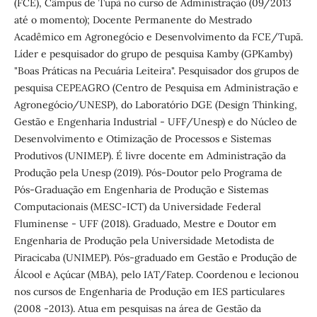
(FCE), Câmpus de Tupã no curso de Administração (09/2013
até o momento); Docente Permanente do Mestrado
Acadêmico em Agronegócio e Desenvolvimento da FCE/Tupã.
Líder e pesquisador do grupo de pesquisa Kamby (GPKamby)
"Boas Práticas na Pecuária Leiteira". Pesquisador dos grupos de
pesquisa CEPEAGRO (Centro de Pesquisa em Administração e
Agronegócio/UNESP), do Laboratório DGE (Design Thinking,
Gestão e Engenharia Industrial - UFF/Unesp) e do Núcleo de
Desenvolvimento e Otimização de Processos e Sistemas
Produtivos (UNIMEP). É livre docente em Administração da
Produção pela Unesp (2019). Pós-Doutor pelo Programa de
Pós-Graduação em Engenharia de Produção e Sistemas
Computacionais (MESC-ICT) da Universidade Federal
Fluminense - UFF (2018). Graduado, Mestre e Doutor em
Engenharia de Produção pela Universidade Metodista de
Piracicaba (UNIMEP). Pós-graduado em Gestão e Produção de
Álcool e Açúcar (MBA), pelo IAT/Fatep. Coordenou e lecionou
nos cursos de Engenharia de Produção em IES particulares
(2008 -2013). Atua em pesquisas na área de Gestão da