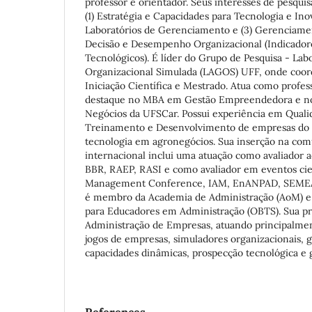
professor e orientador. Seus interesses de pesquis
(1) Estratégia e Capacidades para Tecnologia e In
Laboratórios de Gerenciamento e (3) Gerenciamen
Decisão e Desempenho Organizacional (Indicadore
Tecnológicos). É líder do Grupo de Pesquisa - Lab
Organizacional Simulada (LAGOS) UFF, onde coor
Iniciação Científica e Mestrado. Atua como prof
destaque no MBA em Gestão Empreendedora e 
Negócios da UFSCar. Possui experiência em Quali
Treinamento e Desenvolvimento de empresas do s
tecnologia em agronegócios. Sua inserção na com
internacional inclui uma atuação como avaliador 
BBR, RAEP, RASI e como avaliador em eventos cie
Management Conference, IAM, EnANPAD, SEMEAD
é membro da Academia de Administração (AoM) e
para Educadores em Administração (OBTS). Sua p
Administração de Empresas, atuando principalmen
jogos de empresas, simuladores organizacionais, g
capacidades dinâmicas, prospecção tecnológica e 