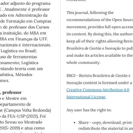
enador adjunto do programa
 . Atualmente é professor
This journal, following the
rado em Admnistração da
recommendations of the Open Sour
o de Formação em Compras
 de professor dos Cursos
movement, provides full open access
a insituição, do MBA em
its content. By doing this, the author
 MBA em Finanças da UFF.
keep all of their rights allowing
Revis
acionais e internacionais.
Brasileira de Gestão e Inovação
to pub
Logística no Brasil;
and make its articles available to the
 uso de ferramentas
ionamento; Logística
whole community.
testando teoria com um
atística, Métodos
RBGI - Revista Brasileira de Gestão e
ames.
Inovação
content is licensed under a
Creative Commons Attribution 4.0
 professor
International License
.
o e Mestre em
 Departamento de
se (Campus Volta Redonda)
Any user has the right to:
 da FEA-USP (2021). Foi
cto Sensu no Mestrado
Share - copy, download, print
2015-2019) e atua como
redistribute the material in a