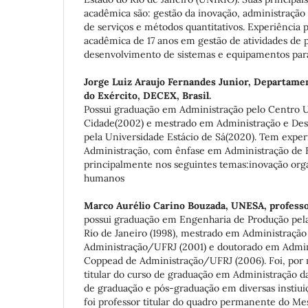
acadêmica são: gestão da inovação, administração 
de serviços e métodos quantitativos. Experiência p
acadêmica de 17 anos em gestão de atividades de 
desenvolvimento de sistemas e equipamentos para
Jorge Luiz Araujo Fernandes Junior,
Departamen
do Exército, DECEX, Brasil.
Possui graduação em Administração pelo Centro U
Cidade(2002) e mestrado em Administração e De
pela Universidade Estácio de Sá(2020). Tem exper
Administração, com ênfase em Administração de 
principalmente nos seguintes temas:inovação orga
humanos
Marco Aurélio Carino Bouzada,
UNESA, profess
possui graduação em Engenharia de Produção pela
Rio de Janeiro (1998), mestrado em Administração
Administração/UFRJ (2001) e doutorado em Admini
Coppead de Administração/UFRJ (2006). Foi, por m
titular do curso de graduação em Administração d
de graduação e pós-graduação em diversas instiuiç
foi professor titular do quadro permanente do M