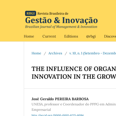
Home
Current
Editions
@rbgi
Discov
Home
/
Archives
/
v. 10, n. 1 (Setembro - Dezem
THE INFLUENCE OF ORGA
INNOVATION IN THE GROW
José Geraldo PEREIRA BARBOSA
UNESA, professor e Coordenador do PPPG em Admin
Empresarial
http://orcid.org/0000-0001-6215-6084