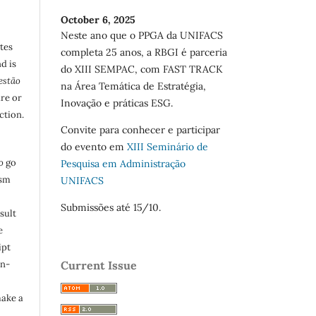
October 6, 2025
Neste ano que o PPGA da UNIFACS
utes
completa 25 anos, a RBGI é parceria
d is
do XIII SEMPAC, com FAST TRACK
estão
na Área Temática de Estratégia,
are or
Inovação e práticas ESG.
ction.
Convite para conhecer e participar
do evento em
XIII Seminário de
o
go
Pesquisa em Administração
ism
UNIFACS
Submissões até 15/10.
sult
e
ipt
in-
Current Issue
make a