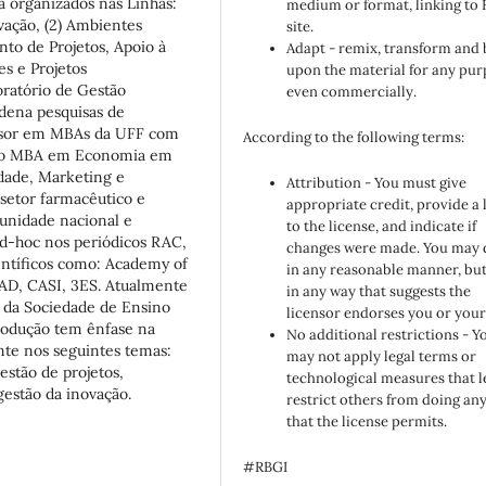
a organizados nas Linhas:
medium or format, linking to
ovação, (2) Ambientes
site.
to de Projetos, Apoio à
Adapt - remix, transform and 
s e Projetos
upon the material for any pur
oratório de Gestão
even commercially.
dena pesquisas de
essor em MBAs da UFF com
According to the following terms:
no MBA em Economia em
dade, Marketing e
Attribution - You must give
etor farmacêutico e
appropriate credit, provide a 
unidade nacional e
to the license, and indicate if
ad-hoc nos periódicos RAC,
changes were made. You may 
ntíficos como: Academy of
in any reasonable manner, but
, CASI, 3ES. Atualmente
in any way that suggests the
 da Sociedade de Ensino
licensor endorses you or your
rodução tem ênfase na
No additional restrictions - Y
te nos seguintes temas:
may not apply legal terms or
estão de projetos,
technological measures that l
gestão da inovação.
restrict others from doing an
that the license permits.
#RBGI