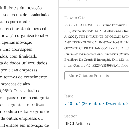
 influência da inovação
essoal ocupado assalariado
How to Cite
izados para medir
PEREIRA BARBOSA, J. G., Araujo Fernandes J
 crescimento de pessoal
J. L., Carino Bouzada, M. A., & Alvarenga Olive
novação organizacional e
A. (2022). THE INFLUENCE OF ORGANIZAT
 apenas inovação
AND TECHNOLOGICAL INNOVATION IN TH
GROWTH OF BRAZILIAN COMPANIES.
Brazi
 de uma abordagem
Journal of Management and Innovation (Revist
ados, com finalidade
Brasileira De Gestão E Inovação)
,
10
(1), 123–14
ta de dados utilizou dados
https://doi.org/10.18226/23190639.v10n1.06
 por 3.348 empresas
More Citation Formats
 em termos de crescimento
empresas de alto
0,96%). Os resultados
Issue
al passar para a categoria
v. 10, n. 1 (Setembro - Dezembro 
s seguintes iniciativas
m produto de baixo grau de
Section
e de outras empresas ou
RBGI Articles
(iii) ênfase em inovação de