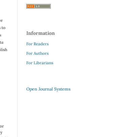
ce
 to
Information
s
ta
For Readers
lish
For Authors
For Librarians
Open Journal Systems
 or
ny