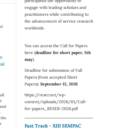
participants the opportunity to
engage with leading scholars and
practitioners while contributing to
the advancement of service research
of
worldwide.
You can access the Call for Papers
here (
deadline for short paper, 5th
ve
may
).
nal
Deadline for submission of Full
Papers (from accepted Short
Papers):
September 15, 2026
https://reser.net/wp-
all
e
content/uploads/2026/01/Call-
 and
for-papers_RESER-2026.pdf
.
 the
r
Fast Track - XIII SEMPAC