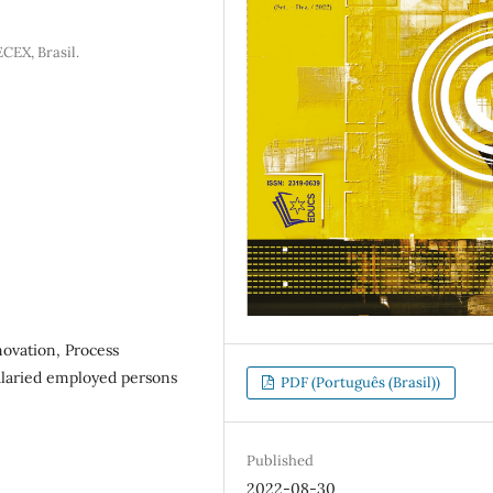
CEX, Brasil.
novation, Process
alaried employed persons
PDF (Português (Brasil))
Published
2022-08-30