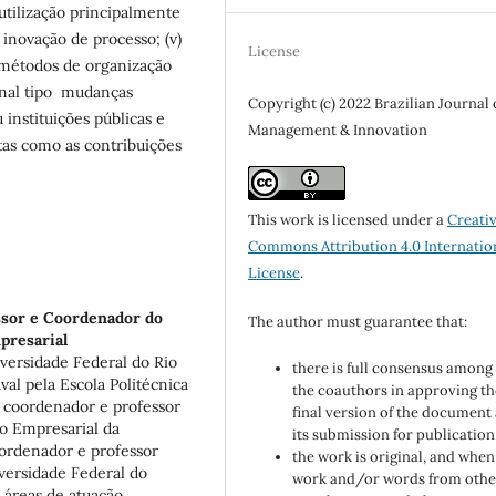
utilização principalmente
 inovação de processo; (v)
License
 métodos de organização
ional tipo mudanças
Copyright (c) 2022 Brazilian Journal 
 instituições públicas e
Management & Innovation
stas como as contribuições
This work is licensed under a
Creati
Commons Attribution 4.0 Internatio
License
.
sor e Coordenador do
The author must guarantee that:
presarial
versidade Federal do Rio
there is full consensus among 
al pela Escola Politécnica
the coauthors in approving th
 coordenador e professor
final version of the document
o Empresarial da
its submission for publication
ordenador e professor
the work is original, and when
versidade Federal do
work and/or words from othe
s áreas de atuação