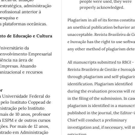
people were used, they were
estratégica, administração
properly acknowledged.
rofissional anterior à
pesquisa e
Plagiarism in all of its forms constit
 plataformas oceânicas.
an unethical publication behavior an
unacceptable.
Revista Brasileira de G
to de Educação e Cultura
e Inovação
has the right to use softw
niversitário da
any other method of plagiarism dete
senvolvimento Empresarial
iência na área de
All manuscripts submitted to
RBGI -
Empresas. Atuando
Revista Brasileira de Gestão e Inovaçã
nizacional e recursos
through plagiarism and self-plagiar
identification. Plagiarism identified
or
during the evaluation process will re
 Universidade Federal do
in the filing of the submission. In cas
 pelo Instituto Coppead de
plagiarism is identified in a manuscr
stração pelo Instituto
published in the journal, the Editor-
ais de 10 anos, professor
a ESPM e de outros cursos
Chief will conduct a preliminary
ões. Por mais de 12 anos,
investigation and, if necessary, will 
estrado em Administração
retraction.