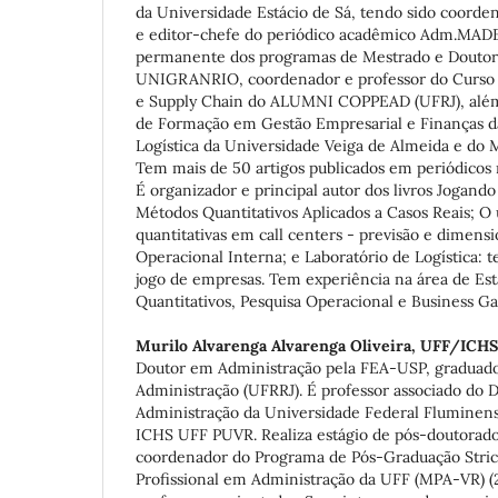
da Universidade Estácio de Sá, tendo sido coord
e editor-chefe do periódico acadêmico Adm.MADE
permanente dos programas de Mestrado e Douto
UNIGRANRIO, coordenador e professor do Curs
e Supply Chain do ALUMNI COPPEAD (UFRJ), além
de Formação em Gestão Empresarial e Finanças d
Logística da Universidade Veiga de Almeida e do
Tem mais de 50 artigos publicados em periódicos n
É organizador e principal autor dos livros Jogando 
Métodos Quantitativos Aplicados a Casos Reais; O
quantitativas em call centers - previsão e dimens
Operacional Interna; e Laboratório de Logística: 
jogo de empresas. Tem experiência na área de Est
Quantitativos, Pesquisa Operacional e Business G
Murilo Alvarenga Alvarenga Oliveira,
UFF/ICHS,
Doutor em Administração pela FEA-USP, graduad
Administração (UFRRJ). É professor associado do
Administração da Universidade Federal Fluminen
ICHS UFF PUVR. Realiza estágio de pós-doutorado
coordenador do Programa de Pós-Graduação Stri
Profissional em Administração da UFF (MPA-VR) (