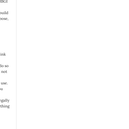
 RBGI
build
pose,
link
do so
 not
 use.
ou
egally
ything