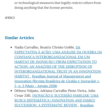
or technological measures that legally restrict others from
doing anything that the license permits.
#RBGI
Similar Articles
Nadia Carvalho, Beatriz Christo Gobbi,
DA
EXPECTATIVA À AÇÃO: UMA ANÁLISE DA QUEBRA DA
CONFIANÇA INTERORGANIZACIONAL EM UM
HABITAT DE INOVAÇÃO | FROM EXPECTATION TO
ACTION: AN ANALYSIS OF THE DISRUPTION OF
INTERORGANIZATIONAL TRUST IN AN INNOVATION
HABITAT
,
Brazilian Journal of Management and
Innovation (Revista Brasileira de Gestão e Inovação): v.
5, n. 3 (Maio - Agosto 2018)
Débora Volpato, Adriana Carvalho Pinto Vieira, Julio
Cesar Zilli,
INOVAÇÃO E SUCESSÃO FAMILIAR: UMA
BUSCA SISTEMÁTICA | INNOVATION AND FAMILY
SUCCESSION: A SYSTEMATIC REVIEW
,
Brazilian