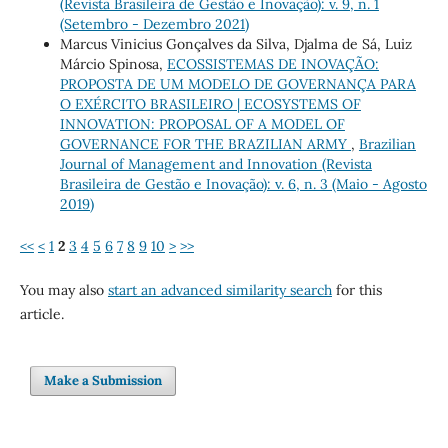
(Revista Brasileira de Gestão e Inovação): v. 9, n. 1
(Setembro - Dezembro 2021)
Marcus Vinicius Gonçalves da Silva, Djalma de Sá, Luiz
Márcio Spinosa,
ECOSSISTEMAS DE INOVAÇÃO:
PROPOSTA DE UM MODELO DE GOVERNANÇA PARA
O EXÉRCITO BRASILEIRO | ECOSYSTEMS OF
INNOVATION: PROPOSAL OF A MODEL OF
GOVERNANCE FOR THE BRAZILIAN ARMY
,
Brazilian
Journal of Management and Innovation (Revista
Brasileira de Gestão e Inovação): v. 6, n. 3 (Maio - Agosto
2019)
<<
<
1
2
3
4
5
6
7
8
9
10
>
>>
You may also
start an advanced similarity search
for this
article.
Make a Submission