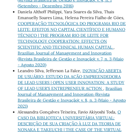
(Revista Brasileira de Gestão e Inovação): v. 4, n. 1
(Setembro - Dezembro 2016)
Daniela Althoff Philippi, Yara Soares da Silva, Thais
Emanuelly Soares Lima, Helena Pereira Fialho de Góes,
COOPERAÇÃO TECNOLÓGICA DO PROGRAMA RIO DE
LEITE: EFEITOS NO CAPITAL CIENTÍFICO E HUMANO
TÉCNICO | THE PROGRAM RIO DE LEITE FOR
TECHNOLOGY COOPERATION: EFFECTS ON
SCIENTIFIC AND TECHNICAL HUMAN CAPITAL
,
Brazilian Journal of Management and Innovation
(Revista Brasileira de Gestão e Inovação): v. 7, n. 3 (Maio
- Agosto 2020)
Leandro Silva, Jefferson La Falce,
INOVAÇÃO ABERTA
DE USUÁRIO: ESTUDO DA AÇÃO EMPREENDEDORA
DE LEAD USERS | OPEN USER INNOVATION: A STUDY
OF LEAD USER’S ENTREPRENEUR ACTION
,
Brazilian
Journal of Management and Innovation (Revista
Brasileira de Gestão e Inovação): v. 8, n. 3 (Maio - Agosto
2021)
Alessandra Gonçalves Teixeira, Favio Akiyoshi Toda,
O
CASO DA BIBLIOTECA UNIVERSITÁRIA VIRTUAL:
DESCRIÇÃO DE SUA CRIAÇÃO À LUZ DA TEORIA DE
NONAKA E TAKEUCHI | THE CASE OF THE VIRTUAL