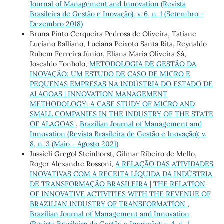
Journal of Management and Innovation (Revista
Brasileira de Gestão e Inovação): v. 6, n. 1 (Setembro -
Dezembro 2018)
Bruna Pinto Cerqueira Pedrosa de Oliveira, Tatiane
Luciano Balliano, Luciana Peixoto Santa Rita, Reynaldo
Rubem Ferreira Júnior, Eliana Maria Oliveira Sá,
Josealdo Tonholo,
METODOLOGIA DE GESTÃO DA
INOVAÇÃO: UM ESTUDO DE CASO DE MICRO E
PEQUENAS EMPRESAS NA INDÚSTRIA DO ESTADO DE
ALAGOAS | INNOVATION MANAGEMENT
METHODOLOGY: A CASE STUDY OF MICRO AND
SMALL COMPANIES IN THE INDUSTRY OF THE STATE
OF ALAGOAS
,
Brazilian Journal of Management and
Innovation (Revista Brasileira de Gestão e Inovação): v.
8, n. 3 (Maio - Agosto 2021)
Jussieli Gregol Steinhorst, Gilmar Ribeiro de Mello,
Roger Alexandre Rossoni,
A RELAÇÃO DAS ATIVIDADES
INOVATIVAS COM A RECEITA LÍQUIDA DA INDÚSTRIA
DE TRANSFORMAÇÃO BRASILEIRA | THE RELATION
OF INNOVATIVE ACTIVITIES WITH THE REVENUE OF
BRAZILIAN INDUSTRY OF TRANSFORMATION
,
Brazilian Journal of Management and Innovation