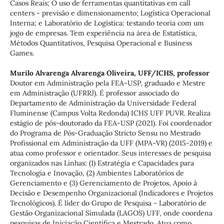
Casos Reais; O uso de ferramentas quantitativas em call
centers - previsão e dimensionamento; Logística Operacional
Interna; e Laboratório de Logística: testando teoria com um
jogo de empresas. Tem experiência na área de Estatística,
Métodos Quantitativos, Pesquisa Operacional e Business
Games.
Murilo Alvarenga Alvarenga Oliveira,
UFF/ICHS, professor
Doutor em Administração pela FEA-USP, graduado e Mestre
em Administração (UFRRJ). É professor associado do
Departamento de Administração da Universidade Federal
Fluminense (Campus Volta Redonda) ICHS UFF PUVR. Realiza
estágio de pós-doutorado da FEA-USP (2021). Foi coordenador
do Programa de Pós-Graduação Stricto Sensu no Mestrado
Profissional em Administração da UFF (MPA-VR) (2015-2019) e
atua como professor e orientador. Seus interesses de pesquisa
organizados nas Linhas: (1) Estratégia e Capacidades para
Tecnologia e Inovação, (2) Ambientes Laboratórios de
Gerenciamento e (3) Gerenciamento de Projetos, Apoio à
Decisão e Desempenho Organizacional (Indicadores e Projetos
Tecnológicos). É líder do Grupo de Pesquisa - Laboratório de
Gestão Organizacional Simulada (LAGOS) UFF, onde coordena
pesquisas de Iniciação Científica e Mestrado. Atua como