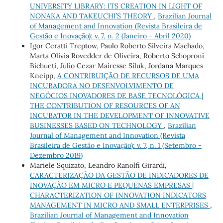
UNIVERSITY LIBRARY: ITS CREATION IN LIGHT OF
NONAKA AND TAKEUCHI’S THEORY
,
Brazilian Journal
of Management and Innovation (Revista Brasileira de
Gestão e Inovação): v. 7, n. 2 (Janeiro - Abril 2020)
Igor Ceratti Treptow, Paulo Roberto Silveira Machado,
Marta Olivia Rovedder de Oliveira, Roberto Schoproni
Bichueti, Julio Cezar Mairesse Siluk, Jordana Marques
Kneipp,
A CONTRIBUIÇÃO DE RECURSOS DE UMA
INCUBADORA NO DESENVOLVIMENTO DE
NEGÓCIOS INOVADORES DE BASE TECNOLÓGICA |
THE CONTRIBUTION OF RESOURCES OF AN
INCUBATOR IN THE DEVELOPMENT OF INNOVATIVE
BUSINESSES BASED ON TECHNOLOGY
,
Brazilian
Journal of Management and Innovation (Revista
Brasileira de Gestão e Inovação): v. 7, n. 1 (Setembro -
Dezembro 2019)
Mariele Squizato, Leandro Ranolfi Girardi,
CARACTERIZAÇÃO DA GESTÃO DE INDICADORES DE
INOVAÇÃO EM MICRO E PEQUENAS EMPRESAS |
CHARACTERIZATION OF INNOVATION INDICATORS
MANAGEMENT IN MICRO AND SMALL ENTERPRISES
,
Brazilian Journal of Management and Innovation