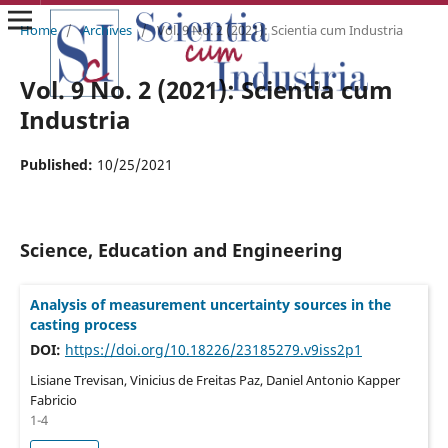
Home
/
Archives
/
Vol. 9 No. 2 (2021): Scientia cum Industria
Vol. 9 No. 2 (2021): Scientia cum
Industria
Published:
10/25/2021
Science, Education and Engineering
Analysis of measurement uncertainty sources in the
casting process
DOI:
https://doi.org/10.18226/23185279.v9iss2p1
Lisiane Trevisan, Vinicius de Freitas Paz, Daniel Antonio Kapper
Fabricio
1-4