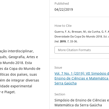
Published
04/22/2019
How to Cite
Guerra, F. A.; Bressan, M.; da Cunha, G. F. 
Diversidade Da Copa Do Mundo 2018.
Sci.
Ind.
2019
,
7
, 33-36.
More Citation Formats
ção interdisciplinar,
uês, Geografia, Artes e
do Mundo 2018. Esta
Issue
ntes da Copa do Mundo de
Vol. 7 No. 1 (2019): VII Simpósio 
líticas dos países, suas
Ensino de Ciências e Matemática
Além de integrar diversas
Serra Gaúcha
ividade experimental
 e Piaget.
Section
Simpósio de Ensino de Ciências 
Matemática da Serra Gaúcha