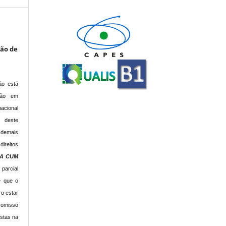
são de
ão está
ção em
acional
s deste
 demais
direitos
IA CUM
 parcial
e que o
o estar
romisso
istas na