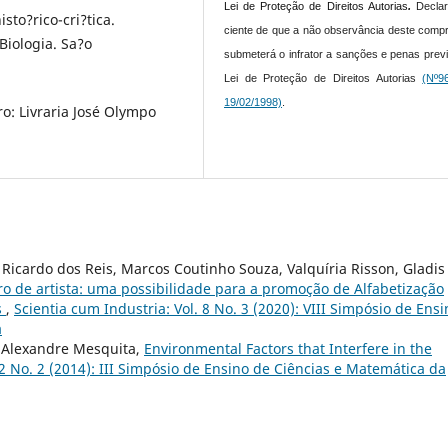
Lei de Proteção de Direitos Autorias
.
Declar
sto?rico-cri?tica.
ciente de que a não observância deste comp
Biologia. Sa?o
submeterá o infrator a sanções e penas prev
Lei de Proteção de Direitos Autorias
(Nº9
19/02/1998)
.
ro: Livraria José Olympo
n Ricardo dos Reis, Marcos Coutinho Souza, Valquíria Risson, Gladis
ro de artista: uma possibilidade para a promoção de Alfabetização
s
,
Scientia cum Industria: Vol. 8 No. 3 (2020): VIII Simpósio de Ensi
a
, Alexandre Mesquita,
Environmental Factors that Interfere in the
 2 No. 2 (2014): III Simpósio de Ensino de Ciências e Matemática da