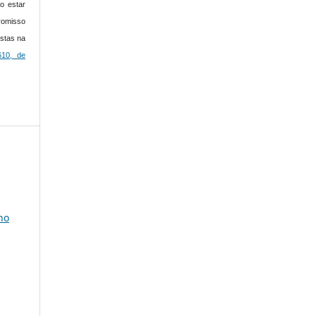
o estar
romisso
istas na
610, de
no