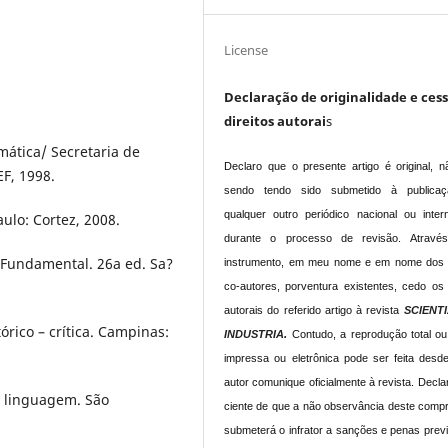
License
Declaração de originalidade e ces
direitos autorai
s
mática/ Secretaria de
Declaro que o presente artigo é original, n
EF, 1998.
sendo tendo sido submetido à publica
qualquer outro periódico nacional ou intern
aulo: Cortez, 2008.
durante o processo de revisão. Atravé
 Fundamental. 26a ed. Sa?
instrumento, em meu nome e em nome dos
co-autores, porventura existentes, cedo os 
autorais do referido artigo à revista
SCIENT
́rico – crítica. Campinas:
INDUSTRIA.
Contudo, a reprodução total ou
impressa ou eletrônica pode ser feita desd
autor comunique oficialmente à revista.
Declar
a linguagem. São
ciente de que a não observância deste comp
submeterá o infrator a sanções e penas prev