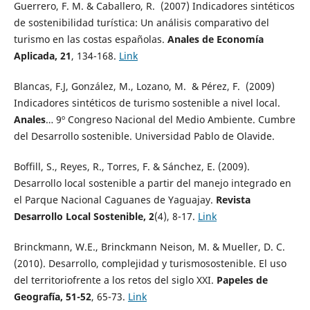
Guerrero, F. M. & Caballero, R. (2007) Indicadores sintéticos
de sostenibilidad turística: Un análisis comparativo del
turismo en las costas españolas.
Anales de Economía
Aplicada, 21
, 134-168.
Link
Blancas, F.J, González, M., Lozano, M. & Pérez, F. (2009)
Indicadores sintéticos de turismo sostenible a nivel local.
Anales
… 9º Congreso Nacional del Medio Ambiente. Cumbre
del Desarrollo sostenible. Universidad Pablo de Olavide.
Boffill, S., Reyes, R., Torres, F. & Sánchez, E. (2009).
Desarrollo local sostenible a partir del manejo integrado en
el Parque Nacional Caguanes de Yaguajay.
Revista
Desarrollo Local Sostenible, 2
(4), 8-17.
Link
Brinckmann, W.E., Brinckmann Neison, M. & Mueller, D. C.
(2010). Desarrollo, complejidad y turismosostenible. El uso
del territoriofrente a los retos del siglo XXI.
Papeles de
Geografía, 51-52
, 65-73.
Link