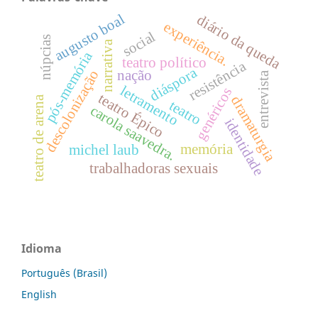
augusto boal
diário da queda
experiência.
social
núpcias
narrativa
pós-memória
teatro político
resistência
diáspora
descolonização
nação
entrevista
letramento
genéricos
teatro Épico
dramaturgia
teatro de arena
teatro
carola saavedra.
identidade
memória
michel laub
trabalhadoras sexuais
Idioma
Português (Brasil)
English