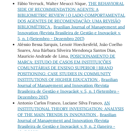
Fábio Verruck, Walter Meucci Nique,
THE BEHAVIORAL
SIDE OF RECOMMENDATION AGENTS: A
BIBLIOMETRIC REVIEW | O LADO COMPORTAMENTAL
DOS AGENTES DE RECOMENDAÇÃO: UMA REVISÃO
BIBLIOMÉTRICA
,
Brazilian Journal of Management and
Innovation (Revista Brasileira de Gestão e Inovação): v.
5, n. 1 (Setembro - Dezembro 2017)
Aléssio Bessa Sarquis, Lenoir Hoeckesfeld, João Coelho
Soares, Ana Bárbara Silveira Mendonça Santos Dias,
Mauricio Andrade de Lima,
POSICIONAMENTO DE
MARCA: ESTUDO DE CASOS EM INSTITUIÇÕES
COMUNITÁRIAS DE ENSINO SUPERIOR | BRAND
POSITIONING: CASE STUDIES IN COMMUNITY
INSTITUTIONS OF HIGHER EDUCATION
,
Brazilian
Journal of Management and Innovation (Revista
Brasileira de Gestão e Inovação): v. 5, n. 1 (Setembro -
Dezembro 2017)
Antonio Carlos Franco, Luciane Silva Franco,
AN
INSTITUTIONAL THEORY INVESTIGATION: ANALYSIS
OF THE MAIN TRENDS IN INNOVATION
,
Brazilian
Journal of Management and Innovation (Revista
Brasileira de Gestão e Inovação): v. 9, n. 2 (Janeiro -