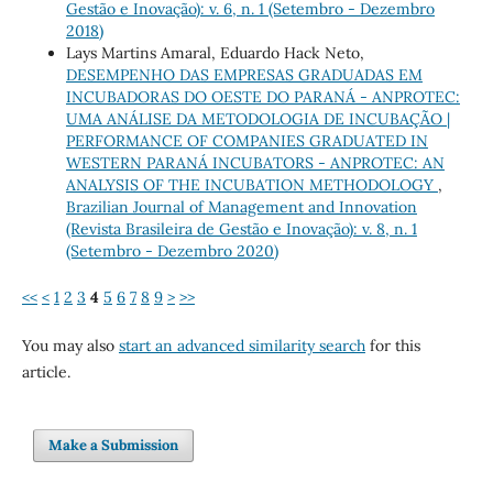
Gestão e Inovação): v. 6, n. 1 (Setembro - Dezembro
2018)
Lays Martins Amaral, Eduardo Hack Neto,
DESEMPENHO DAS EMPRESAS GRADUADAS EM
INCUBADORAS DO OESTE DO PARANÁ - ANPROTEC:
UMA ANÁLISE DA METODOLOGIA DE INCUBAÇÃO |
PERFORMANCE OF COMPANIES GRADUATED IN
WESTERN PARANÁ INCUBATORS - ANPROTEC: AN
ANALYSIS OF THE INCUBATION METHODOLOGY
,
Brazilian Journal of Management and Innovation
(Revista Brasileira de Gestão e Inovação): v. 8, n. 1
(Setembro - Dezembro 2020)
<<
<
1
2
3
4
5
6
7
8
9
>
>>
You may also
start an advanced similarity search
for this
article.
Make a Submission