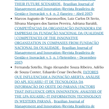
THEIR FUTURE SCENARIOS
,
Brazilian Journal of
Management and Innovation (Revista Brasileira de
Gestão e Inovação): v. 4, n. 2 (Janeiro - Abril 2017)
Marcos Augusto de Vasconcellos, Luiz Carlos Di Serio,
Silvana Marques dos Santos Pereira, Adriana Baraldi,
COMPETÊNCIAS DA ORGANIZAÇÃO INOVADORA EM
EMPRESAS DA FUNDAÇÃO NACIONAL DA QUALIDADE
| COMPETENCES OF THE INNOVATIVE
ORGANIZATION IN COMPANIES FROM FUNDAÇÃO
NACIONAL DA QUALIDADE
,
Brazilian Journal of
Management and Innovation (Revista Brasileira de
Gestão e Inovação): v. 5, n. 1 (Setembro - Dezembro
2017)
Fernanda Sotello, Hugo Alexandre Souza Ribeiro, Adélio
de Souza Conter, Eduardo Cesar Dechechi,
FATORES
QUE INFLUENCIAM A INOVAÇÃO ABERTA: ANÁLISE
DO APL IGUASSU-IT DE TECNOLOGIA DA
INFORMAÇÃO DO OESTE DO PARANÁ | FACTORS
THAT INFLUENCE OPEN INNOVATION: ANALYSIS OF
THE LPA IGUASSU-IT INFORMATION TECHNOLOGY
IN WESTERN PARANÁ
,
Brazilian Journal of
Management and Innovation (Revista Brasileira de