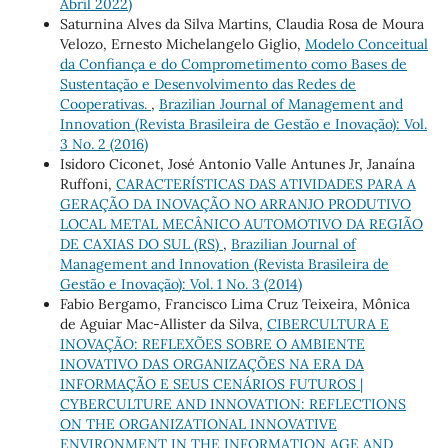
Abril 2022)
Saturnina Alves da Silva Martins, Claudia Rosa de Moura
Velozo, Ernesto Michelangelo Giglio,
Modelo Conceitual
da Confiança e do Comprometimento como Bases de
Sustentação e Desenvolvimento das Redes de
Cooperativas.
,
Brazilian Journal of Management and
Innovation (Revista Brasileira de Gestão e Inovação): Vol.
3 No. 2 (2016)
Isidoro Ciconet, José Antonio Valle Antunes Jr, Janaína
Ruffoni,
CARACTERÍSTICAS DAS ATIVIDADES PARA A
GERAÇÃO DA INOVAÇÃO NO ARRANJO PRODUTIVO
LOCAL METAL MECÂNICO AUTOMOTIVO DA REGIÃO
DE CAXIAS DO SUL (RS)
,
Brazilian Journal of
Management and Innovation (Revista Brasileira de
Gestão e Inovação): Vol. 1 No. 3 (2014)
Fabio Bergamo, Francisco Lima Cruz Teixeira, Mônica
de Aguiar Mac-Allister da Silva,
CIBERCULTURA E
INOVAÇÃO: REFLEXÕES SOBRE O AMBIENTE
INOVATIVO DAS ORGANIZAÇÕES NA ERA DA
INFORMAÇÃO E SEUS CENÁRIOS FUTUROS |
CYBERCULTURE AND INNOVATION: REFLECTIONS
ON THE ORGANIZATIONAL INNOVATIVE
ENVIRONMENT IN THE INFORMATION AGE AND