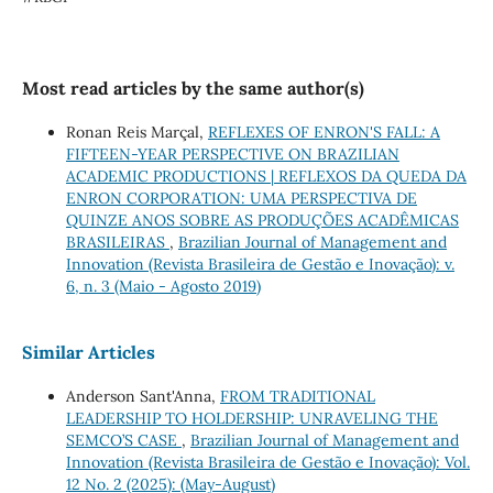
Most read articles by the same author(s)
Ronan Reis Marçal,
REFLEXES OF ENRON'S FALL: A
FIFTEEN-YEAR PERSPECTIVE ON BRAZILIAN
ACADEMIC PRODUCTIONS | REFLEXOS DA QUEDA DA
ENRON CORPORATION: UMA PERSPECTIVA DE
QUINZE ANOS SOBRE AS PRODUÇÕES ACADÊMICAS
BRASILEIRAS
,
Brazilian Journal of Management and
Innovation (Revista Brasileira de Gestão e Inovação): v.
6, n. 3 (Maio - Agosto 2019)
Similar Articles
Anderson Sant'Anna,
FROM TRADITIONAL
LEADERSHIP TO HOLDERSHIP: UNRAVELING THE
SEMCO’S CASE
,
Brazilian Journal of Management and
Innovation (Revista Brasileira de Gestão e Inovação): Vol.
12 No. 2 (2025): (May-August)