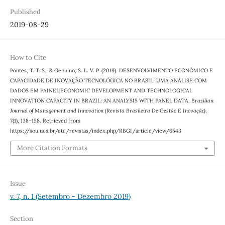
Published
2019-08-29
How to Cite
Pontes, T. T. S., & Genuíno, S. L. V. P. (2019). DESENVOLVIMENTO ECONÔMICO E
CAPACIDADE DE INOVAÇÃO TECNOLÓGICA NO BRASIL: UMA ANÁLISE COM
DADOS EM PAINEL|ECONOMIC DEVELOPMENT AND TECHNOLOGICAL
INNOVATION CAPACITY IN BRAZIL: AN ANALYSIS WITH PANEL DATA.
Brazilian
Journal of Management and Innovation (Revista Brasileira De Gestão E Inovação)
,
7
(1), 138–158. Retrieved from
https://sou.ucs.br/etc/revistas/index.php/RBGI/article/view/6543
More Citation Formats
Issue
v. 7, n. 1 (Setembro - Dezembro 2019)
Section