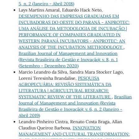
5, n. 2 (Janeiro - Abril 2018)
Lays Martins Amaral, Eduardo Hack Neto,
DESEMPENHO DAS EMPRESAS GRADUADAS EM
INCUBADORAS DO OESTE DO PARANÁ - ANPROTEC:
UMA ANÁLISE DA METODOLOGIA DE INCUBAÇÃO |
PERFORMANCE OF COMPANIES GRADUATED IN
WESTERN PARANÁ INCUBATORS - ANPROTEC: AN
ANALYSIS OF THE INCUBATION METHODOLOGY
,
Brazilian Journal of Management and Innovation
(Revista Brasileira de Gestão e Inovação): v. 8, n. 1
(Setembro - Dezembro 2020)
Marcio Leandro da Silva, Sandra Mara Stocker Lago,
Loreni Teresinha Brandalise,
PESQUISA
AGROPECUÁRIA: REVISÃO SISTEMÁTICA DA
LITERATURA | AGRICULTURAL RESEARCH:
SYSTEMATIC REVIEW OF THE LITERATURE
,
Brazilian
Journal of Management and Innovation (Revista
Brasileira de Gestão e Inovação): v. 6, n. 2 (Janeiro -
Abril 2019)
Leandro Pinheiro Cintra, Renato Costa Braga, Allan
Claudius Queiroz Barbosa,
INNOVATION
MANAGEMENT AND CULTURAL TRANSFORMATION: