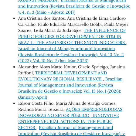
AGAINST MALARIA
,
Brazilian Journal of Management
and Innovation (Revista Brasileira de Gestão e Inovação):
v. 4, n. 3 (Maio - Agosto 2017)
Ana Cristina dos Santos, Ana Cristina de Lima Cardoso
Carvalho, Paulo Eduardo Mascarello Gobbi, Paula Meyer
Soares, Leila Maria da Juda Bijos,
THE INFLUENCE OF
PUBLIC POLICIES FOR DEVELOPMENT OF ST&I IN
BRAZIL: THE ANALYSIS OF THE SNCTI INDICATORS
,
Brazilian Journal of Management and Innovation
(Revista Brasileira de Gestão e Inovação): Vol. 10 No. 2
(2023): Vol. 10 No. 2 (Jan-Mar 2023)
Alexandre Aloys Matte Júnior, Gisele Spricigo, Janaína
Ruffoni,
TERRITORIAL DEVELOPMENT AND
EVOLUTIONARY REGIONAL RESILIENCE
,
Brazilian
Journal of Management and Innovation (Revista
Brasileira de Gestão e Inovação): Vol. 13 No. 1 (2026):
(January-April)
Edson Costa Filho, Maria Alvina de Araújo Gomes,
Rivanda Meira Teixeira,
AÇÕES EMPREENDEDORAS
INOVADORAS NO SETOR PÚBLICO | INNOVATIVE
ENTREPRENEURIAL ACTIONS IN THE PUBLIC
SECTOR
,
Brazilian Journal of Management and
Innovation (Revista Brasileira de Gestão e Inovação): v.