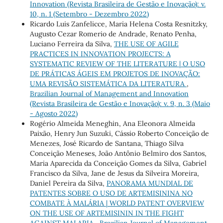
Innovation (Revista Brasileira de Gestão e Inovação): v.
10, n. 1 (Setembro - Dezembro 2022)
Ricardo Luis Zanfelicce, Maria Helena Costa Resnitzky,
Augusto Cezar Romerio de Andrade, Renato Penha,
Luciano Ferreira da Silva,
THE USE OF AGILE
PRACTICES IN INNOVATION PROJECTS: A
SYSTEMATIC REVIEW OF THE LITERATURE | O USO
DE PRÁTICAS ÁGEIS EM PROJETOS DE INOVAÇÃO:
UMA REVISÃO SISTEMÁTICA DA LITERATURA
,
Brazilian Journal of Management and Innovation
(Revista Brasileira de Gestão e Inovação): v. 9, n. 3 (Maio
- Agosto 2022)
Rogério Almeida Meneghin, Ana Eleonora Almeida
Paixão, Henry Jun Suzuki, Cássio Roberto Conceição de
Menezes, José Ricardo de Santana, Thiago Silva
Conceição Meneses, João Antônio Belmiro dos Santos,
Maria Aparecida da Conceição Gomes da Silva, Gabriel
Francisco da Silva, Jane de Jesus da Silveira Moreira,
Daniel Pereira da Silva,
PANORAMA MUNDIAL DE
PATENTES SOBRE O USO DE ARTEMISININA NO
COMBATE À MALÁRIA | WORLD PATENT OVERVIEW
ON THE USE OF ARTEMISININ IN THE FIGHT