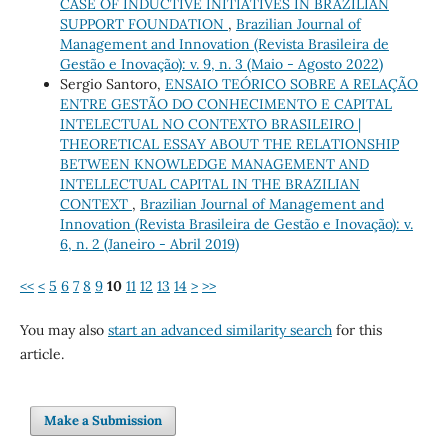
CASE OF INDUCTIVE INITIATIVES IN BRAZILIAN
SUPPORT FOUNDATION
,
Brazilian Journal of
Management and Innovation (Revista Brasileira de
Gestão e Inovação): v. 9, n. 3 (Maio - Agosto 2022)
Sergio Santoro,
ENSAIO TEÓRICO SOBRE A RELAÇÃO
ENTRE GESTÃO DO CONHECIMENTO E CAPITAL
INTELECTUAL NO CONTEXTO BRASILEIRO |
THEORETICAL ESSAY ABOUT THE RELATIONSHIP
BETWEEN KNOWLEDGE MANAGEMENT AND
INTELLECTUAL CAPITAL IN THE BRAZILIAN
CONTEXT
,
Brazilian Journal of Management and
Innovation (Revista Brasileira de Gestão e Inovação): v.
6, n. 2 (Janeiro - Abril 2019)
<<
<
5
6
7
8
9
10
11
12
13
14
>
>>
You may also
start an advanced similarity search
for this
article.
Make a Submission