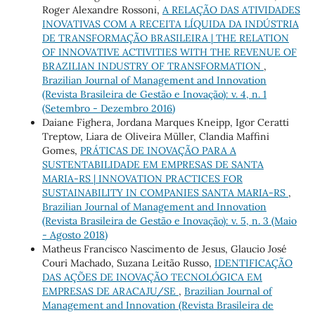
Roger Alexandre Rossoni,
A RELAÇÃO DAS ATIVIDADES
INOVATIVAS COM A RECEITA LÍQUIDA DA INDÚSTRIA
DE TRANSFORMAÇÃO BRASILEIRA | THE RELATION
OF INNOVATIVE ACTIVITIES WITH THE REVENUE OF
BRAZILIAN INDUSTRY OF TRANSFORMATION
,
Brazilian Journal of Management and Innovation
(Revista Brasileira de Gestão e Inovação): v. 4, n. 1
(Setembro - Dezembro 2016)
Daiane Fighera, Jordana Marques Kneipp, Igor Ceratti
Treptow, Liara de Oliveira Müller, Clandia Maffini
Gomes,
PRÁTICAS DE INOVAÇÃO PARA A
SUSTENTABILIDADE EM EMPRESAS DE SANTA
MARIA-RS | INNOVATION PRACTICES FOR
SUSTAINABILITY IN COMPANIES SANTA MARIA-RS
,
Brazilian Journal of Management and Innovation
(Revista Brasileira de Gestão e Inovação): v. 5, n. 3 (Maio
- Agosto 2018)
Matheus Francisco Nascimento de Jesus, Glaucio José
Couri Machado, Suzana Leitão Russo,
IDENTIFICAÇÃO
DAS AÇÕES DE INOVAÇÃO TECNOLÓGICA EM
EMPRESAS DE ARACAJU/SE
,
Brazilian Journal of
Management and Innovation (Revista Brasileira de