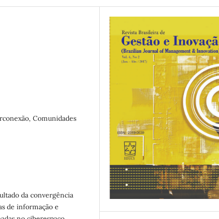
terconexão, Comunidades
esultado da convergência
as de informação e
eadas no ciberespaço,