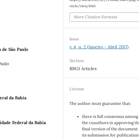
rticle/view/4143
More Citation Formats
Issue
v. 4, n. 2 (Janeiro - Abril 2017)
 de São Paulo
Section
Paulo
RBGI Articles
License
eral da Bahia
The author must guarantee that:
there is full consensus among 
idade Federal da Bahia
the coauthors in approving th
final version of the document
its submission for publication