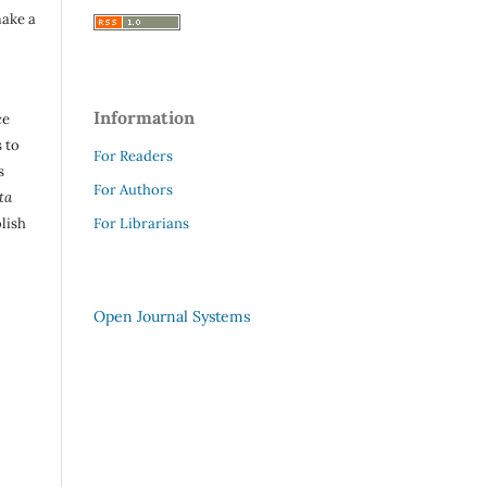
make a
Information
ce
 to
For Readers
s
For Authors
ta
lish
For Librarians
Open Journal Systems