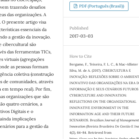
PDF (Português (Brasil))
 vem trazendo desafios
eas das organizações. A
O presente artigo visa
Published
terísticas essenciais da
2017-03-03
ndo a gestão da inovação.
e cibercultural são
avés das ferramentas TICs,
How to Cite
 virtuais (agregações
Bergamo, F., Teixeira, F. L. C., & Mac-Allister
 onde as pessoas formam
Silva, M. de A. (2017). CIBERCULTURA E
gência coletiva (construção
INOVAÇÃO: REFLEXÕES SOBRE O AMBIEN
s de comunidades, através
INOVATIVO DAS ORGANIZAÇÕES NA ERA 
a em tempo real). Por fim,
INFORMAÇÃO E SEUS CENÁRIOS FUTUROS 
CYBERCULTURE AND INNOVATION:
nas organizações que são
REFLECTIONS ON THE ORGANIZATIONAL
São quatro cenários, a
INNOVATIVE ENVIRONMENT IN THE
ivos Digitais e o
INFORMATION AGE AND THEIR FUTURE
ainda implicações
SCENARIOS.
Brazilian Journal of Managemen
enários para a gestão da
Innovation (Revista Brasileira De Gestão E In
4
(2), 64–84. Retrieved from
https://sou.ucs.br/etc/revistas/index.php/