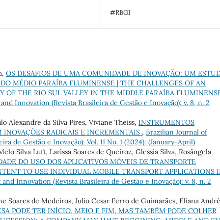
#RBGI
a,
OS DESAFIOS DE UMA COMUNIDADE DE INOVAÇÃO: UM ESTU
O DO MÉDIO PARAÍBA FLUMINENSE | THE CHALLENGES OF AN
 OF THE RIO SUL VALLEY IN THE MIDDLE PARAÍBA FLUMINENS
nd Innovation (Revista Brasileira de Gestão e Inovação): v. 8, n. 2
lo Alexandre da Silva Pires, Viviane Theiss,
INSTRUMENTOS
M INOVAÇÕES RADICAIS E INCREMENTAIS
,
Brazilian Journal of
a de Gestão e Inovação): Vol. 11 No. 1 (2024): (January-April)
elo Silva Luft, Larissa Soares de Queiroz, Glessia Silva, Rosângela
ADE DO USO DOS APLICATIVOS MÓVEIS DE TRANSPORTE
NTENT TO USE INDIVIDUAL MOBILE TRANSPORT APPLICATIONS 
nd Innovation (Revista Brasileira de Gestão e Inovação): v. 8, n. 2
ane Soares de Medeiros, Julio Cesar Ferro de Guimarães, Eliana Andr
SA PODE TER INÍCIO, MEIO E FIM, MAS TAMBÉM PODE COLHER