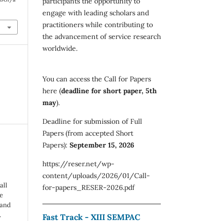
participants the opportunity to
engage with leading scholars and
practitioners while contributing to
the advancement of service research
worldwide.
You can access the Call for Papers
here (
deadline for short paper, 5th
may
).
Deadline for submission of Full
Papers (from accepted Short
Papers):
September 15, 2026
https://reser.net/wp-
content/uploads/2026/01/Call-
all
for-papers_RESER-2026.pdf
e
 and
.
Fast Track - XIII SEMPAC