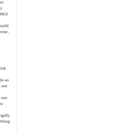
 or
ny
 RBGI
build
pose,
link
do so
 not
 use.
ou
egally
ything