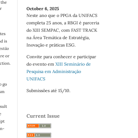
 the
r
October 6, 2025
Neste ano que o PPGA da UNIFACS
completa 25 anos, a RBGI é parceria
do XIII SEMPAC, com FAST TRACK
utes
na Área Temática de Estratégia,
d is
Inovação e práticas ESG.
estão
are or
Convite para conhecer e participar
ction.
do evento em
XIII Seminário de
Pesquisa em Administração
UNIFACS
o
go
Submissões até 15/10.
ism
sult
e
Current Issue
ipt
in-