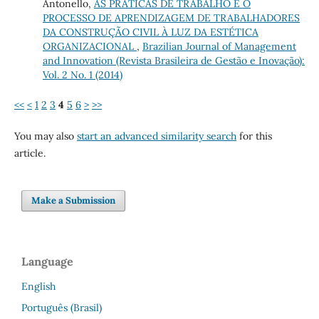
Antonello,
AS PRÁTICAS DE TRABALHO E O
PROCESSO DE APRENDIZAGEM DE TRABALHADORES
DA CONSTRUÇÃO CIVIL À LUZ DA ESTÉTICA
ORGANIZACIONAL
,
Brazilian Journal of Management
and Innovation (Revista Brasileira de Gestão e Inovação):
Vol. 2 No. 1 (2014)
<<
<
1
2
3
4
5
6
>
>>
You may also
start an advanced similarity search
for this
article.
Make a Submission
Language
English
Português (Brasil)