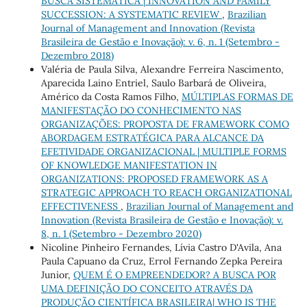
BUSCA SISTEMÁTICA | INNOVATION AND FAMILY
SUCCESSION: A SYSTEMATIC REVIEW
,
Brazilian
Journal of Management and Innovation (Revista
Brasileira de Gestão e Inovação): v. 6, n. 1 (Setembro -
Dezembro 2018)
Valéria de Paula Silva, Alexandre Ferreira Nascimento,
Aparecida Laino Entriel, Saulo Barbará de Oliveira,
Américo da Costa Ramos Filho,
MÚLTIPLAS FORMAS DE
MANIFESTAÇÃO DO CONHECIMENTO NAS
ORGANIZAÇÕES: PROPOSTA DE FRAMEWORK COMO
ABORDAGEM ESTRATÉGICA PARA ALCANCE DA
EFETIVIDADE ORGANIZACIONAL | MULTIPLE FORMS
OF KNOWLEDGE MANIFESTATION IN
ORGANIZATIONS: PROPOSED FRAMEWORK AS A
STRATEGIC APPROACH TO REACH ORGANIZATIONAL
EFFECTIVENESS
,
Brazilian Journal of Management and
Innovation (Revista Brasileira de Gestão e Inovação): v.
8, n. 1 (Setembro - Dezembro 2020)
Nicoline Pinheiro Fernandes, Lívia Castro D'Avila, Ana
Paula Capuano da Cruz, Errol Fernando Zepka Pereira
Junior,
QUEM É O EMPREENDEDOR? A BUSCA POR
UMA DEFINIÇÃO DO CONCEITO ATRAVÉS DA
PRODUÇÃO CIENTÍFICA BRASILEIRA| WHO IS THE