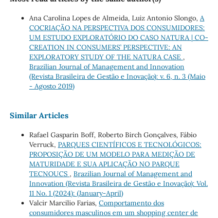
Ana Carolina Lopes de Almeida, Luiz Antonio Slongo,
A
COCRIAÇÃO NA PERSPECTIVA DOS CONSUMIDORES:
UM ESTUDO EXPLORATÓRIO DO CASO NATURA | CO-
CREATION IN CONSUMERS’ PERSPECTIVE: AN
EXPLORATORY STUDY OF THE NATURA CASE
,
Brazilian Journal of Management and Innovation
(Revista Brasileira de Gestão e Inovação): v. 6, n. 3 (Maio
- Agosto 2019)
Similar Articles
Rafael Gasparin Boff, Roberto Birch Gonçalves, Fábio
Verruck,
PARQUES CIENTÍFICOS E TECNOLÓGICOS:
PROPOSIÇÃO DE UM MODELO PARA MEDIÇÃO DE
MATURIDADE E SUA APLICAÇÃO NO PARQUE
TECNOUCS
,
Brazilian Journal of Management and
Innovation (Revista Brasileira de Gestão e Inovação): Vol.
11 No. 1 (2024): (January-April)
Valcir Marcilio Farias,
Comportamento dos
consumidores masculinos em um shopping center de