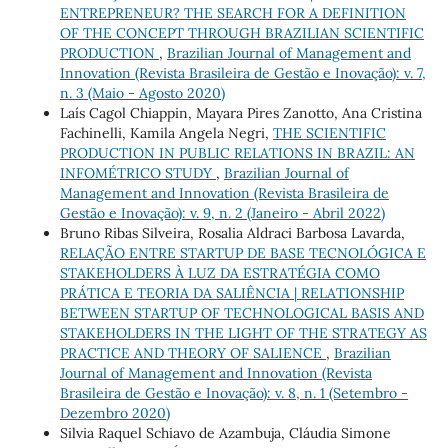
ENTREPRENEUR? THE SEARCH FOR A DEFINITION
OF THE CONCEPT THROUGH BRAZILIAN SCIENTIFIC
PRODUCTION
,
Brazilian Journal of Management and
Innovation (Revista Brasileira de Gestão e Inovação): v. 7,
n. 3 (Maio - Agosto 2020)
Laís Cagol Chiappin, Mayara Pires Zanotto, Ana Cristina
Fachinelli, Kamila Angela Negri,
THE SCIENTIFIC
PRODUCTION IN PUBLIC RELATIONS IN BRAZIL: AN
INFOMÉTRICO STUDY
,
Brazilian Journal of
Management and Innovation (Revista Brasileira de
Gestão e Inovação): v. 9, n. 2 (Janeiro - Abril 2022)
Bruno Ribas Silveira, Rosalia Aldraci Barbosa Lavarda,
RELAÇÃO ENTRE STARTUP DE BASE TECNOLÓGICA E
STAKEHOLDERS À LUZ DA ESTRATÉGIA COMO
PRÁTICA E TEORIA DA SALIÊNCIA | RELATIONSHIP
BETWEEN STARTUP OF TECHNOLOGICAL BASIS AND
STAKEHOLDERS IN THE LIGHT OF THE STRATEGY AS
PRACTICE AND THEORY OF SALIENCE
,
Brazilian
Journal of Management and Innovation (Revista
Brasileira de Gestão e Inovação): v. 8, n. 1 (Setembro -
Dezembro 2020)
Silvia Raquel Schiavo de Azambuja, Cláudia Simone