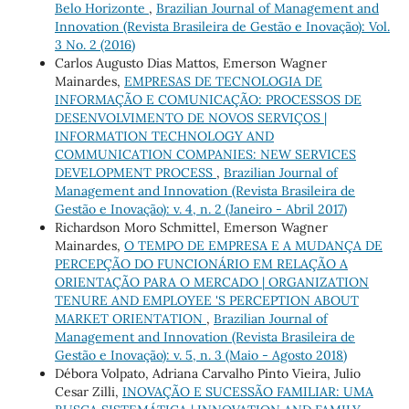
Belo Horizonte
,
Brazilian Journal of Management and
Innovation (Revista Brasileira de Gestão e Inovação): Vol.
3 No. 2 (2016)
Carlos Augusto Dias Mattos, Emerson Wagner
Mainardes,
EMPRESAS DE TECNOLOGIA DE
INFORMAÇÃO E COMUNICAÇÃO: PROCESSOS DE
DESENVOLVIMENTO DE NOVOS SERVIÇOS |
INFORMATION TECHNOLOGY AND
COMMUNICATION COMPANIES: NEW SERVICES
DEVELOPMENT PROCESS
,
Brazilian Journal of
Management and Innovation (Revista Brasileira de
Gestão e Inovação): v. 4, n. 2 (Janeiro - Abril 2017)
Richardson Moro Schmittel, Emerson Wagner
Mainardes,
O TEMPO DE EMPRESA E A MUDANÇA DE
PERCEPÇÃO DO FUNCIONÁRIO EM RELAÇÃO A
ORIENTAÇÃO PARA O MERCADO | ORGANIZATION
TENURE AND EMPLOYEE 'S PERCEPTION ABOUT
MARKET ORIENTATION
,
Brazilian Journal of
Management and Innovation (Revista Brasileira de
Gestão e Inovação): v. 5, n. 3 (Maio - Agosto 2018)
Débora Volpato, Adriana Carvalho Pinto Vieira, Julio
Cesar Zilli,
INOVAÇÃO E SUCESSÃO FAMILIAR: UMA