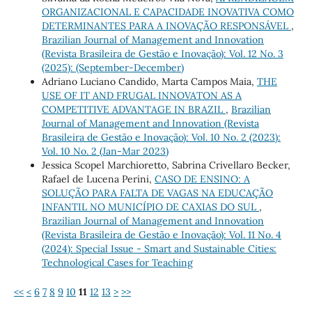
ORGANIZACIONAL E CAPACIDADE INOVATIVA COMO
DETERMINANTES PARA A INOVAÇÃO RESPONSÁVEL
,
Brazilian Journal of Management and Innovation
(Revista Brasileira de Gestão e Inovação): Vol. 12 No. 3
(2025): (September-December)
Adriano Luciano Candido, Marta Campos Maia,
THE
USE OF IT AND FRUGAL INNOVATON AS A
COMPETITIVE ADVANTAGE IN BRAZIL
,
Brazilian
Journal of Management and Innovation (Revista
Brasileira de Gestão e Inovação): Vol. 10 No. 2 (2023):
Vol. 10 No. 2 (Jan-Mar 2023)
Jessica Scopel Marchioretto, Sabrina Crivellaro Becker,
Rafael de Lucena Perini,
CASO DE ENSINO: A
SOLUÇÃO PARA FALTA DE VAGAS NA EDUCAÇÃO
INFANTIL NO MUNICÍPIO DE CAXIAS DO SUL
,
Brazilian Journal of Management and Innovation
(Revista Brasileira de Gestão e Inovação): Vol. 11 No. 4
(2024): Special Issue - Smart and Sustainable Cities:
Technological Cases for Teaching
<<
<
6
7
8
9
10
11
12
13
>
>>