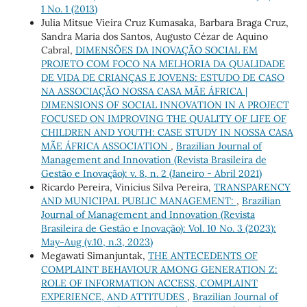
1 No. 1 (2013)
Julia Mitsue Vieira Cruz Kumasaka, Barbara Braga Cruz,
Sandra Maria dos Santos, Augusto Cézar de Aquino
Cabral,
DIMENSÕES DA INOVAÇÃO SOCIAL EM
PROJETO COM FOCO NA MELHORIA DA QUALIDADE
DE VIDA DE CRIANÇAS E JOVENS: ESTUDO DE CASO
NA ASSOCIAÇÃO NOSSA CASA MÃE ÁFRICA |
DIMENSIONS OF SOCIAL INNOVATION IN A PROJECT
FOCUSED ON IMPROVING THE QUALITY OF LIFE OF
CHILDREN AND YOUTH: CASE STUDY IN NOSSA CASA
MÃE ÁFRICA ASSOCIATION
,
Brazilian Journal of
Management and Innovation (Revista Brasileira de
Gestão e Inovação): v. 8, n. 2 (Janeiro - Abril 2021)
Ricardo Pereira, Vinícius Silva Pereira,
TRANSPARENCY
AND MUNICIPAL PUBLIC MANAGEMENT:
,
Brazilian
Journal of Management and Innovation (Revista
Brasileira de Gestão e Inovação): Vol. 10 No. 3 (2023):
May-Aug (v.10, n.3, 2023)
Megawati Simanjuntak,
THE ANTECEDENTS OF
COMPLAINT BEHAVIOUR AMONG GENERATION Z:
ROLE OF INFORMATION ACCESS, COMPLAINT
EXPERIENCE, AND ATTITUDES
,
Brazilian Journal of