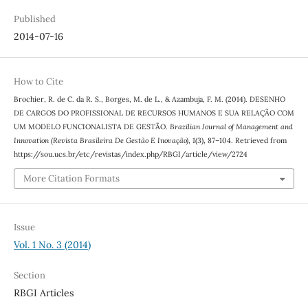
Published
2014-07-16
How to Cite
Brochier, R. de C. da R. S., Borges, M. de L., & Azambuja, F. M. (2014). DESENHO
DE CARGOS DO PROFISSIONAL DE RECURSOS HUMANOS E SUA RELAÇÃO COM
UM MODELO FUNCIONALISTA DE GESTÃO.
Brazilian Journal of Management and
Innovation (Revista Brasileira De Gestão E Inovação)
,
1
(3), 87–104. Retrieved from
https://sou.ucs.br/etc/revistas/index.php/RBGI/article/view/2724
More Citation Formats
Issue
Vol. 1 No. 3 (2014)
Section
RBGI Articles