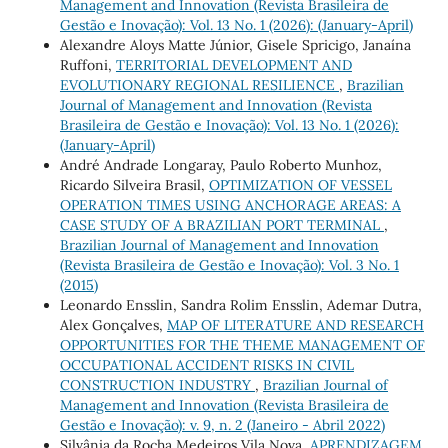
Management and Innovation (Revista Brasileira de
Gestão e Inovação): Vol. 13 No. 1 (2026): (January-April)
Alexandre Aloys Matte Júnior, Gisele Spricigo, Janaína
Ruffoni,
TERRITORIAL DEVELOPMENT AND
EVOLUTIONARY REGIONAL RESILIENCE
,
Brazilian
Journal of Management and Innovation (Revista
Brasileira de Gestão e Inovação): Vol. 13 No. 1 (2026):
(January-April)
André Andrade Longaray, Paulo Roberto Munhoz,
Ricardo Silveira Brasil,
OPTIMIZATION OF VESSEL
OPERATION TIMES USING ANCHORAGE AREAS: A
CASE STUDY OF A BRAZILIAN PORT TERMINAL
,
Brazilian Journal of Management and Innovation
(Revista Brasileira de Gestão e Inovação): Vol. 3 No. 1
(2015)
Leonardo Ensslin, Sandra Rolim Ensslin, Ademar Dutra,
Alex Gonçalves,
MAP OF LITERATURE AND RESEARCH
OPPORTUNITIES FOR THE THEME MANAGEMENT OF
OCCUPATIONAL ACCIDENT RISKS IN CIVIL
CONSTRUCTION INDUSTRY
,
Brazilian Journal of
Management and Innovation (Revista Brasileira de
Gestão e Inovação): v. 9, n. 2 (Janeiro - Abril 2022)
Silvânia da Rocha Medeiros Vila Nova,
APRENDIZAGEM