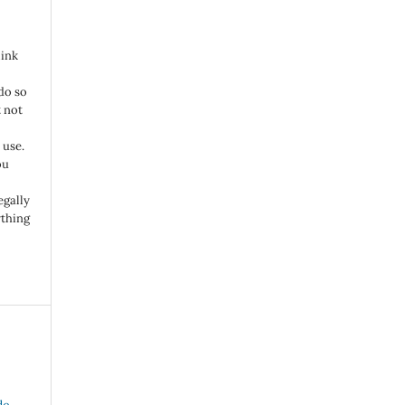
link
do so
 not
 use.
ou
egally
ything
de