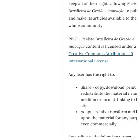
keep all of their rights allowing
Revis
Brasileira de Gestão e Inovação
to pub
and make its articles available to the
whole community.
RBGI - Revista Brasileira de Gestão e
Inovação
content is licensed under a
Creative Commons Attribution 4.0
International License
.
Any user has the right to:
Share - copy, download, print
redistribute the material in a
medium or format, linking to
site.
Adapt - remix, transform and 
upon the material for any pur
even commercially.
According to the following terms: