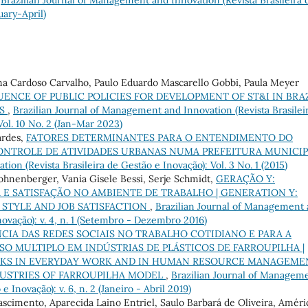
uary-April)
ima Cardoso Carvalho, Paulo Eduardo Mascarello Gobbi, Paula Meyer
UENCE OF PUBLIC POLICIES FOR DEVELOPMENT OF ST&I IN BRAZ
RS
,
Brazilian Journal of Management and Innovation (Revista Brasilei
 Vol. 10 No. 2 (Jan-Mar 2023)
ardes,
FATORES DETERMINANTES PARA O ENTENDIMENTO DO
ONTROLE DE ATIVIDADES URBANAS NUMA PREFEITURA MUNICI
on (Revista Brasileira de Gestão e Inovação): Vol. 3 No. 1 (2015)
ohnenberger, Vania Gisele Bessi, Serje Schmidt,
GERAÇÃO Y:
 E SATISFAÇÃO NO AMBIENTE DE TRABALHO | GENERATION Y:
STYLE AND JOB SATISFACTION
,
Brazilian Journal of Management
novação): v. 4, n. 1 (Setembro - Dezembro 2016)
CIA DAS REDES SOCIAIS NO TRABALHO COTIDIANO E PARA A
SO MULTIPLO EM INDÚSTRIAS DE PLÁSTICOS DE FARROUPILHA |
RKS IN EVERYDAY WORK AND IN HUMAN RESOURCE MANAGEME
NDUSTRIES OF FARROUPILHA MODEL
,
Brazilian Journal of Managem
 Inovação): v. 6, n. 2 (Janeiro - Abril 2019)
Nascimento, Aparecida Laino Entriel, Saulo Barbará de Oliveira, Améri