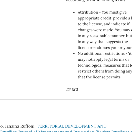
Attribution - You must give
appropriate credit, provide a 
to the license, and indicate if
changes were made. You may 
in any reasonable manner, but
in any way that suggests the
licensor endorses you or your
No additional restrictions - Y
may not apply legal terms or
technological measures that l
restrict others from doing an
that the license permits.
#RBGI
go, Janaína Ruffoni,
TERRITORIAL DEVELOPMENT AND
,
Brazilian Journal of Management and Innovation (Revista Brasileira 