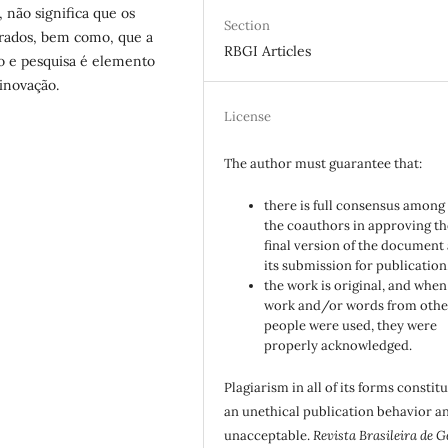
 não significa que os
Section
erados, bem como, que a
RBGI Articles
o e pesquisa é elemento
 inovação.
License
The author must guarantee that:
there is full consensus among 
the coauthors in approving th
final version of the document
its submission for publication
the work is original, and when
work and/or words from othe
people were used, they were
properly acknowledged.
Plagiarism in all of its forms constit
an unethical publication behavior an
unacceptable.
Revista Brasileira de G