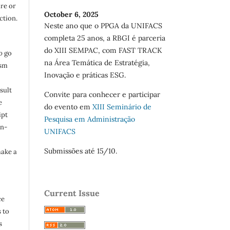
are or
October 6, 2025
ction.
Neste ano que o PPGA da UNIFACS
completa 25 anos, a RBGI é parceria
do XIII SEMPAC, com FAST TRACK
o
go
na Área Temática de Estratégia,
ism
Inovação e práticas ESG.
sult
Convite para conhecer e participar
e
do evento em
XIII Seminário de
ipt
Pesquisa em Administração
in-
UNIFACS
Submissões até 15/10.
make a
Current Issue
ce
 to
s