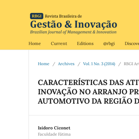
Home
Current
Editions
@rbgi
Discov
Home
/
Archives
/
Vol. 1 No. 3 (2014)
/
RBGI Ar
CARACTERÍSTICAS DAS ATI
INOVAÇÃO NO ARRANJO P
AUTOMOTIVO DA REGIÃO DE
Isidoro Ciconet
Faculdade Fátima