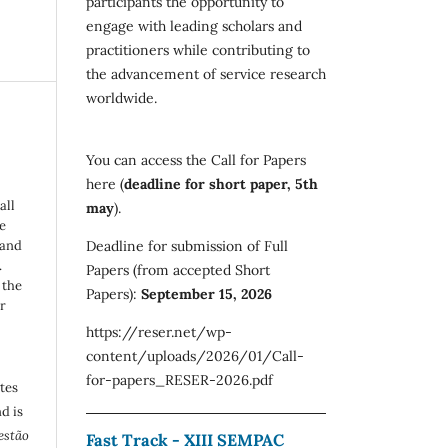
participants the opportunity to
engage with leading scholars and
practitioners while contributing to
the advancement of service research
worldwide.
You can access the Call for Papers
here (
deadline for short paper, 5th
all
may
).
e
Deadline for submission of Full
 and
.
Papers (from accepted Short
 the
Papers):
September 15, 2026
r
https://reser.net/wp-
content/uploads/2026/01/Call-
for-papers_RESER-2026.pdf
utes
d is
estão
Fast Track - XIII SEMPAC