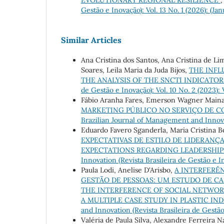
Gestão e Inovação): Vol. 13 No. 1 (2026): (Jan
Similar Articles
Ana Cristina dos Santos, Ana Cristina de L
Soares, Leila Maria da Juda Bijos,
THE INFL
THE ANALYSIS OF THE SNCTI INDICATO
de Gestão e Inovação): Vol. 10 No. 2 (2023):
Fábio Aranha Fares, Emerson Wagner Main
MARKETING PÚBLICO NO SERVIÇO DE C
Brazilian Journal of Management and Innovati
Eduardo Favero Sganderla, Maria Cristina B
EXPECTATIVAS DE ESTILO DE LIDERANÇA
EXPECTATIONS REGARDING LEADERSHIP 
Innovation (Revista Brasileira de Gestão e I
Paula Lodi, Anelise D'Arisbo,
A INTERFERÊN
GESTÃO DE PESSOAS: UM ESTUDO DE CA
THE INTERFERENCE OF SOCIAL NETWO
A MULTIPLE CASE STUDY IN PLASTIC I
and Innovation (Revista Brasileira de Gestão e
Valéria de Paula Silva, Alexandre Ferreira 