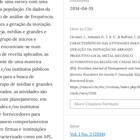
Published
 de uma
survey
com uma
2014-04-19
a população. Os dados da
o de análise de frequência.
ra a geração da inovação,
How to Cite
eja, médias e grandes e
Ciconet, I., Antunes Jr, J. A. V., & Ruffoni, J. (
 grupo de micros e
CARACTERÍSTICAS DAS ATIVIDADES PARA
ão encontram-se num
GERAÇÃO DA INOVAÇÃO NO ARRANJO
 de receita aplicados, as
PRODUTIVO LOCAL METAL MECÂNICO
mente de uma maneira
AUTOMOTIVO DA REGIÃO DE CAXIAS DO 
(RS).
Brazilian Journal of Management and Inn
e/ou institutos públicos
(Revista Brasileira De Gestão E Inovação)
,
1
(3)
s para a busca de
Retrieved from
grupo de médias e grandes
https://sou.ucs.br/etc/revistas/index.php/
vados, as atividades são
rticle/view/2516
e com planejamento, em
More Citation Formats
des e/ou institutos
de fornecedores para
possuem comportamentos
Issue
e firmas e instituições
Vol. 1 No. 3 (2014)
aracterizado como um APL,