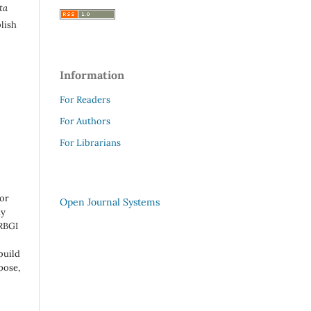
ta
lish
Information
For Readers
For Authors
For Librarians
 or
Open Journal Systems
ny
 RBGI
build
pose,