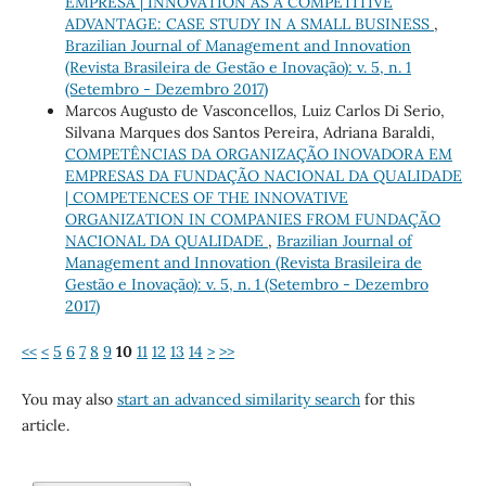
EMPRESA | INNOVATION AS A COMPETITIVE
ADVANTAGE: CASE STUDY IN A SMALL BUSINESS
,
Brazilian Journal of Management and Innovation
(Revista Brasileira de Gestão e Inovação): v. 5, n. 1
(Setembro - Dezembro 2017)
Marcos Augusto de Vasconcellos, Luiz Carlos Di Serio,
Silvana Marques dos Santos Pereira, Adriana Baraldi,
COMPETÊNCIAS DA ORGANIZAÇÃO INOVADORA EM
EMPRESAS DA FUNDAÇÃO NACIONAL DA QUALIDADE
| COMPETENCES OF THE INNOVATIVE
ORGANIZATION IN COMPANIES FROM FUNDAÇÃO
NACIONAL DA QUALIDADE
,
Brazilian Journal of
Management and Innovation (Revista Brasileira de
Gestão e Inovação): v. 5, n. 1 (Setembro - Dezembro
2017)
<<
<
5
6
7
8
9
10
11
12
13
14
>
>>
You may also
start an advanced similarity search
for this
article.