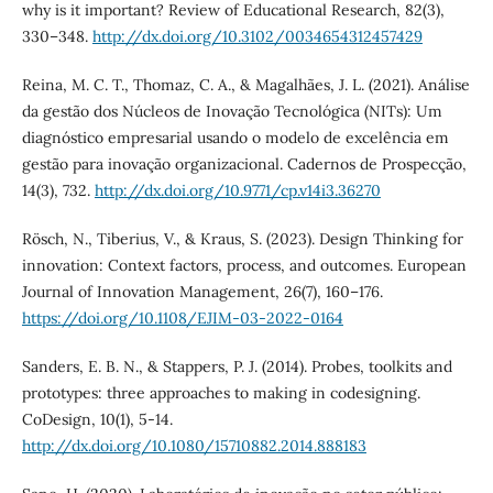
why is it important? Review of Educational Research, 82(3),
330–348.
http://dx.doi.org/10.3102/0034654312457429
Reina, M. C. T., Thomaz, C. A., & Magalhães, J. L. (2021). Análise
da gestão dos Núcleos de Inovação Tecnológica (NITs): Um
diagnóstico empresarial usando o modelo de excelência em
gestão para inovação organizacional. Cadernos de Prospecção,
14(3), 732.
http://dx.doi.org/10.9771/cp.v14i3.36270
Rösch, N., Tiberius, V., & Kraus, S. (2023). Design Thinking for
innovation: Context factors, process, and outcomes. European
Journal of Innovation Management, 26(7), 160–176.
https://doi.org/10.1108/EJIM-03-2022-0164
Sanders, E. B. N., & Stappers, P. J. (2014). Probes, toolkits and
prototypes: three approaches to making in codesigning.
CoDesign, 10(1), 5-14.
http://dx.doi.org/10.1080/15710882.2014.888183