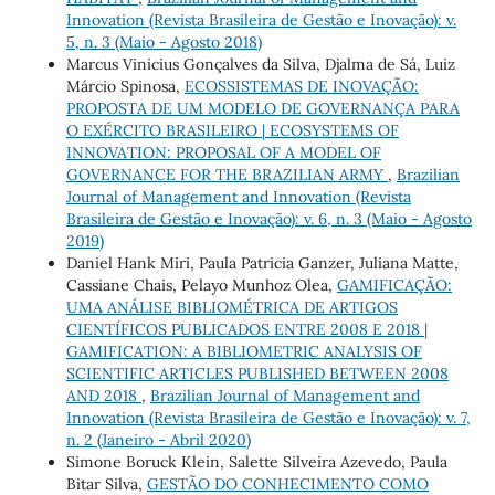
Innovation (Revista Brasileira de Gestão e Inovação): v.
5, n. 3 (Maio - Agosto 2018)
Marcus Vinicius Gonçalves da Silva, Djalma de Sá, Luiz
Márcio Spinosa,
ECOSSISTEMAS DE INOVAÇÃO:
PROPOSTA DE UM MODELO DE GOVERNANÇA PARA
O EXÉRCITO BRASILEIRO | ECOSYSTEMS OF
INNOVATION: PROPOSAL OF A MODEL OF
GOVERNANCE FOR THE BRAZILIAN ARMY
,
Brazilian
Journal of Management and Innovation (Revista
Brasileira de Gestão e Inovação): v. 6, n. 3 (Maio - Agosto
2019)
Daniel Hank Miri, Paula Patricia Ganzer, Juliana Matte,
Cassiane Chais, Pelayo Munhoz Olea,
GAMIFICAÇÃO:
UMA ANÁLISE BIBLIOMÉTRICA DE ARTIGOS
CIENTÍFICOS PUBLICADOS ENTRE 2008 E 2018 |
GAMIFICATION: A BIBLIOMETRIC ANALYSIS OF
SCIENTIFIC ARTICLES PUBLISHED BETWEEN 2008
AND 2018
,
Brazilian Journal of Management and
Innovation (Revista Brasileira de Gestão e Inovação): v. 7,
n. 2 (Janeiro - Abril 2020)
Simone Boruck Klein, Salette Silveira Azevedo, Paula
Bitar Silva,
GESTÃO DO CONHECIMENTO COMO