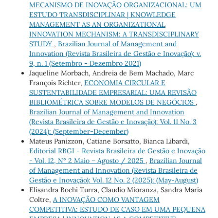
MECANISMO DE INOVAÇÃO ORGANIZACIONAL: UM
ESTUDO TRANSDISCIPLINAR | KNOWLEDGE
MANAGEMENT AS AN ORGANIZATIONAL
INNOVATION MECHANISM: A TRANSDISCIPLINARY
STUDY
,
Brazilian Journal of Management and
Innovation (Revista Brasileira de Gestão e Inovação): v.
9, n. 1 (Setembro - Dezembro 2021)
Jaqueline Morbach, Andreia de Bem Machado, Marc
François Richter,
ECONOMIA CIRCULAR E
SUSTENTABILIDADE EMPRESARIAL: UMA REVISÃO
BIBLIOMÉTRICA SOBRE MODELOS DE NEGÓCIOS
,
Brazilian Journal of Management and Innovation
(Revista Brasileira de Gestão e Inovação): Vol. 11 No. 3
(2024): (September-December)
Mateus Panizzon, Catiane Borsatto, Bianca Libardi,
Editorial RBGI - Revista Brasileira de Gestão e Inovação
- Vol. 12, N° 2 Maio – Agosto / 2025
,
Brazilian Journal
of Management and Innovation (Revista Brasileira de
Gestão e Inovação): Vol. 12 No. 2 (2025): (May-August)
Elisandra Bochi Turra, Claudio Mioranza, Sandra Maria
Coltre,
A INOVAÇÃO COMO VANTAGEM
COMPETITIVA: ESTUDO DE CASO EM UMA PEQUENA