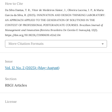
How to Cite
Da Silva Dantas, T. R., Vitor de Medeiros Júnior, J., Oliveira Lucena, J. P., & Maria
Garcia da Silva, R. (2025). INNOVATION AND DESIGN THINKING LABORATORY:
AN APPROACH APPLIED TO THE GENERATION OF SOLUTIONS IN THE
CONTEXT OF PROFESSIONAL POSTGRADUATE COURSES.
Brazilian Journal of
Management and Innovation (Revista Brasileira De Gestão E Inovação)
,
12
(2).
https://doi.org/10.18226/23190639.v12n2.04
More Citation Formats
Issue
Vol. 12 No. 2 (2025): (May-August)
Section
RBGI Articles
License