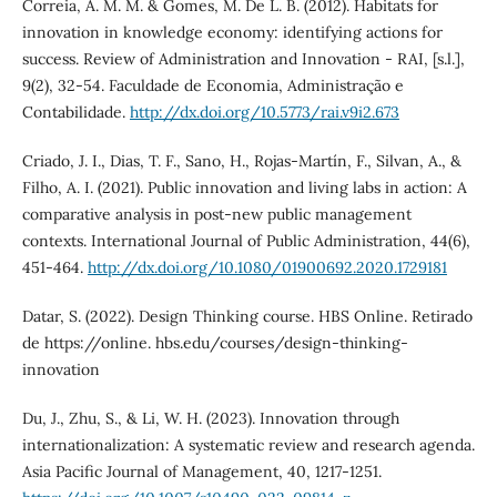
Correia, A. M. M. & Gomes, M. De L. B. (2012). Habitats for
innovation in knowledge economy: identifying actions for
success. Review of Administration and Innovation - RAI, [s.l.],
9(2), 32-54. Faculdade de Economia, Administração e
Contabilidade.
http://dx.doi.org/10.5773/rai.v9i2.673
Criado, J. I., Dias, T. F., Sano, H., Rojas-Martín, F., Silvan, A., &
Filho, A. I. (2021). Public innovation and living labs in action: A
comparative analysis in post-new public management
contexts. International Journal of Public Administration, 44(6),
451-464.
http://dx.doi.org/10.1080/01900692.2020.1729181
Datar, S. (2022). Design Thinking course. HBS Online. Retirado
de https://online. hbs.edu/courses/design-thinking-
innovation
Du, J., Zhu, S., & Li, W. H. (2023). Innovation through
internationalization: A systematic review and research agenda.
Asia Pacific Journal of Management, 40, 1217-1251.