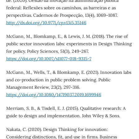
de. (2020). Gestão da inovação na administração pública
federal: Reflexões sobre os caminhos, as barreiras e as
perspectivas. Cadernos de Prospecção, 13(4), 1069–1087.
http://dx.doi.org/10.9771/cp.v13i5.35146
McGann, M., Blomkamp, E., & Lewis, J. M. (2018). The rise of
public sector innovation labs: experiments in Design Thinking
for policy. Policy Sciences, 51(3), 249-267.
https://doi.org/10.1007/s11077-018-9315-7
McGann, M., Wells, T., & Blomkamp, E. (2021). Innovation labs
and co-production in public problem solving. Public
Management Review, 23(2), 297-316.
https://doi.org/10.1080/14719037.2019.1699946
Merriam, S. B., & Tisdell, E. J. (2015). Qualitative research: A
guide to design and implementation. John Wiley & Sons.
Nakata, C. (2020). Design Thinking for innovation:
Considering distinctions, fit, and use in firms. Business