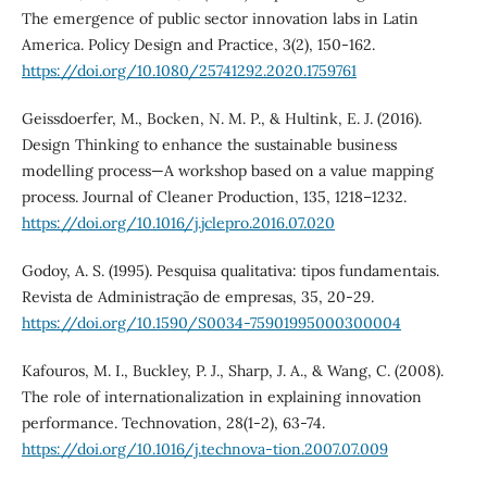
The emergence of public sector innovation labs in Latin
America. Policy Design and Practice, 3(2), 150-162.
https://doi.org/10.1080/25741292.2020.1759761
Geissdoerfer, M., Bocken, N. M. P., & Hultink, E. J. (2016).
Design Thinking to enhance the sustainable business
modelling process—A workshop based on a value mapping
process. Journal of Cleaner Production, 135, 1218–1232.
https://doi.org/10.1016/j.jclepro.2016.07.020
Godoy, A. S. (1995). Pesquisa qualitativa: tipos fundamentais.
Revista de Administração de empresas, 35, 20-29.
https://doi.org/10.1590/S0034-75901995000300004
Kafouros, M. I., Buckley, P. J., Sharp, J. A., & Wang, C. (2008).
The role of internationalization in explaining innovation
performance. Technovation, 28(1-2), 63-74.
https://doi.org/10.1016/j.technova-tion.2007.07.009