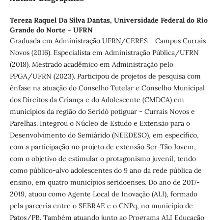
Tereza Raquel Da Silva Dantas,
Universidade Federal do Rio
Grande do Norte - UFRN
Graduada em Administração UFRN/CERES - Campus Currais
Novos (2016). Especialista em Administração Pública/UFRN
(2018). Mestrado acadêmico em Administração pelo
PPGA/UFRN (2023). Participou de projetos de pesquisa com
ênfase na atuação do Conselho Tutelar e Conselho Municipal
dos Direitos da Criança e do Adolescente (CMDCA) em
municípios da região do Seridó potiguar - Currais Novos e
Parelhas. Integrou o Núcleo de Estudo e Extensão para o
Desenvolvimento do Semiárido (NEEDESO), em específico,
com a participação no projeto de extensão Ser-Tão Jovem,
com o objetivo de estimular o protagonismo juvenil, tendo
como público-alvo adolescentes do 9 ano da rede pública de
ensino, em quatro municípios seridoenses. Do ano de 2017-
2019, atuou como Agente Local de Inovação (ALI), formado
pela parceria entre o SEBRAE e o CNPq, no município de
Patos/PB. Também atuando junto ao Programa ALI Educação