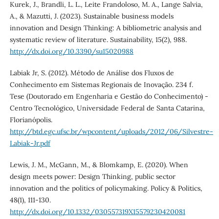
Kurek, J., Brandli, L. L., Leite Frandoloso, M. A., Lange Salvia,
A., & Mazutti, J. (2023). Sustainable business models
innovation and Design Thinking: A bibliometric analysis and
systematic review of literature. Sustainability, 15(2), 988.
http://dx.doi.org/10.3390/su15020988
Labiak Jr, S. (2012). Método de Análise dos Fluxos de
Conhecimento em Sistemas Regionais de Inovação. 234 f.
Tese (Doutorado em Engenharia e Gestão do Conhecimento) -
Centro Tecnológico, Universidade Federal de Santa Catarina,
Florianópolis.
http://btd.egc.ufsc.br/wpcontent/uploads/2012/06/Silvestre-
Labiak-Jr.pdf
Lewis, J. M., McGann, M., & Blomkamp, E. (2020). When
design meets power: Design Thinking, public sector
innovation and the politics of policymaking. Policy & Politics,
48(1), 111-130.
http://dx.doi.org/10.1332/030557319X15579230420081