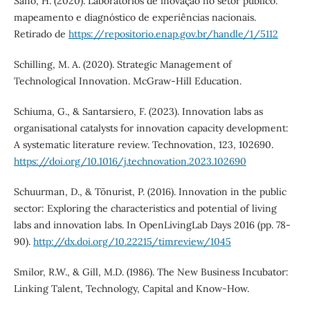
Sano, H. (2020). Laboratórios de inovação no setor público:
mapeamento e diagnóstico de experiências nacionais.
Retirado de
https://repositorio.enap.gov.br/handle/1/5112
Schilling, M. A. (2020). Strategic Management of
Technological Innovation. McGraw-Hill Education.
Schiuma, G., & Santarsiero, F. (2023). Innovation labs as
organisational catalysts for innovation capacity development:
A systematic literature review. Technovation, 123, 102690.
https://doi.org/10.1016/j.technovation.2023.102690
Schuurman, D., & Tõnurist, P. (2016). Innovation in the public
sector: Exploring the characteristics and potential of living
labs and innovation labs. In OpenLivingLab Days 2016 (pp. 78-
90).
http://dx.doi.org/10.22215/timreview/1045
Smilor, R.W., & Gill, M.D. (1986). The New Business Incubator:
Linking Talent, Technology, Capital and Know-How.