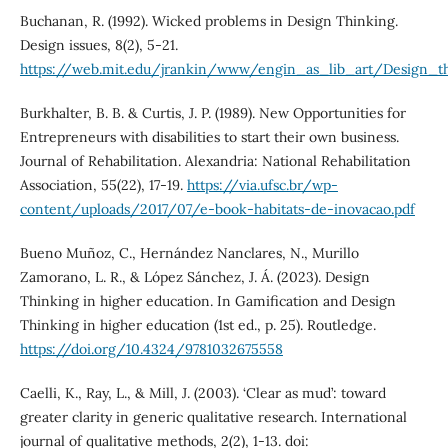
Buchanan, R. (1992). Wicked problems in Design Thinking.
Design issues, 8(2), 5-21.
https://web.mit.edu/jrankin/www/engin_as_lib_art/Design_th
Burkhalter, B. B. & Curtis, J. P. (1989). New Opportunities for
Entrepreneurs with disabilities to start their own business.
Journal of Rehabilitation. Alexandria: National Rehabilitation
Association, 55(22), 17-19.
https://via.ufsc.br/wp-
content/uploads/2017/07/e-book-habitats-de-inovacao.pdf
Bueno Muñoz, C., Hernández Nanclares, N., Murillo
Zamorano, L. R., & López Sánchez, J. Á. (2023). Design
Thinking in higher education. In Gamification and Design
Thinking in higher education (1st ed., p. 25). Routledge.
https://doi.org/10.4324/9781032675558
Caelli, K., Ray, L., & Mill, J. (2003). ‘Clear as mud’: toward
greater clarity in generic qualitative research. International
journal of qualitative methods, 2(2), 1-13. doi: