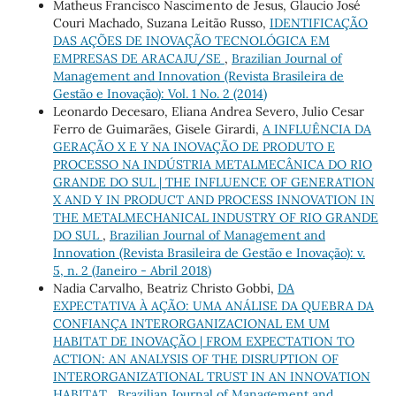
Matheus Francisco Nascimento de Jesus, Glaucio José
Couri Machado, Suzana Leitão Russo,
IDENTIFICAÇÃO
DAS AÇÕES DE INOVAÇÃO TECNOLÓGICA EM
EMPRESAS DE ARACAJU/SE
,
Brazilian Journal of
Management and Innovation (Revista Brasileira de
Gestão e Inovação): Vol. 1 No. 2 (2014)
Leonardo Decesaro, Eliana Andrea Severo, Julio Cesar
Ferro de Guimarães, Gisele Girardi,
A INFLUÊNCIA DA
GERAÇÃO X E Y NA INOVAÇÃO DE PRODUTO E
PROCESSO NA INDÚSTRIA METALMECÂNICA DO RIO
GRANDE DO SUL | THE INFLUENCE OF GENERATION
X AND Y IN PRODUCT AND PROCESS INNOVATION IN
THE METALMECHANICAL INDUSTRY OF RIO GRANDE
DO SUL
,
Brazilian Journal of Management and
Innovation (Revista Brasileira de Gestão e Inovação): v.
5, n. 2 (Janeiro - Abril 2018)
Nadia Carvalho, Beatriz Christo Gobbi,
DA
EXPECTATIVA À AÇÃO: UMA ANÁLISE DA QUEBRA DA
CONFIANÇA INTERORGANIZACIONAL EM UM
HABITAT DE INOVAÇÃO | FROM EXPECTATION TO
ACTION: AN ANALYSIS OF THE DISRUPTION OF
INTERORGANIZATIONAL TRUST IN AN INNOVATION
HABITAT
,
Brazilian Journal of Management and