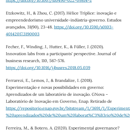
https://doi.org/10.1007/s10490-022-09814-z
Etzkowitz, H., & Zhou, C. (2017). Hélice Tríplice: inovação e
empreendedorismo universidade-indústria-governo. Estudos
avançados, 31(90), 23-48.
https://doi.org/10.1590/s0103-
40142017.3190003
Fecher, F., Winding, J., Hutter, K., & Füller, J. (2020).
Innovation labs from a participants' perspective. Journal of
business research, 110, 567-576.
https://doi.org/10.1016/j.jbusres.2018.05.039
Ferrarezi, E., Lemos, J., & Brandalize, I. (2018).
Experimentação e novas possibilidades em governo:
Aprendizados de um laboratório de inovação. GNova –
Laboratório de Inovação em Governo, Enap. Retirado de
https://repositorio.enap.gov.br/bitstream/1/3691/1/Expe
%20aprendizados%20de%20um%20laborat%C3%B3rio%20de%2
Ferreira, M., & Botero, A. (2020). Experimental governance?