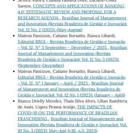
Séfora Nunes, Cláudia Fabiana Gohr, Luciano Costa
Santos,
CONCEPTS AND APPLICATIONS OF BANKING
4.0: SYSTEMATIC REVIEW AND PROPOSAL FOR A
RESEARCH AGENDA
,
Brazilian Journal of Management
and Innovation (Revista Brasileira de Gestão e Inovação):
Vol. 12 No. 2 (2025): (May-August)
Mateus Panizzon, Catiane Borsatto, Bianca Libardi,
Editorial RBGI - Revista Brasileira de Gestão e Inovação
- Vol. 12, N° 3 September – December / 2025
,
Brazilian
Journal of Management and Innovation (Revista
Brasileira de Gestão e Inovação): Vol. 12 No. 3 (2025):
(September-December)
Mateus Panizzon, Catiane Borsatto, Bianca Libardi,
Editorial RBGI - Revista Brasileira de Gestão e Inovação
- Vol. 12, N° 1 January – April / 2025
,
Brazilian Journal
of Management and Innovation (Revista Brasileira de
Gestão e Inovação): Vol. 12 No. 1 (2025): (January - April)
Bianca Drielly Mendes, Thaís Silva Alves, Lilian Bambirra
de Assis, Uajara Pessoa Araújo,
THE IMPACTS OF
COVID-19 ON THE PERFORMANCE OF BRAZILIAN
FRANCHISING
,
Brazilian Journal of Management and
Innovation (Revista Brasileira de Gestão e Inovação): Vol.
10 No. 3 (2023): May-Aug (v.10, n.3, 2023)