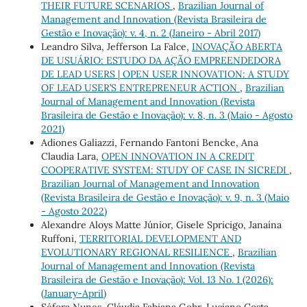
THEIR FUTURE SCENARIOS
,
Brazilian Journal of
Management and Innovation (Revista Brasileira de
Gestão e Inovação): v. 4, n. 2 (Janeiro - Abril 2017)
Leandro Silva, Jefferson La Falce,
INOVAÇÃO ABERTA
DE USUÁRIO: ESTUDO DA AÇÃO EMPREENDEDORA
DE LEAD USERS | OPEN USER INNOVATION: A STUDY
OF LEAD USER’S ENTREPRENEUR ACTION
,
Brazilian
Journal of Management and Innovation (Revista
Brasileira de Gestão e Inovação): v. 8, n. 3 (Maio - Agosto
2021)
Adiones Galiazzi, Fernando Fantoni Bencke, Ana
Claudia Lara,
OPEN INNOVATION IN A CREDIT
COOPERATIVE SYSTEM: STUDY OF CASE IN SICREDI
,
Brazilian Journal of Management and Innovation
(Revista Brasileira de Gestão e Inovação): v. 9, n. 3 (Maio
- Agosto 2022)
Alexandre Aloys Matte Júnior, Gisele Spricigo, Janaína
Ruffoni,
TERRITORIAL DEVELOPMENT AND
EVOLUTIONARY REGIONAL RESILIENCE
,
Brazilian
Journal of Management and Innovation (Revista
Brasileira de Gestão e Inovação): Vol. 13 No. 1 (2026):
(January-April)