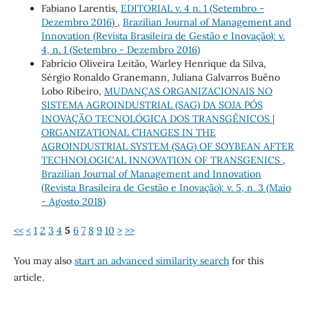
Fabiano Larentis,
EDITORIAL v. 4 n. 1 (Setembro -
Dezembro 2016)
,
Brazilian Journal of Management and
Innovation (Revista Brasileira de Gestão e Inovação): v.
4, n. 1 (Setembro - Dezembro 2016)
Fabrício Oliveira Leitão, Warley Henrique da Silva,
Sérgio Ronaldo Granemann, Juliana Galvarros Buêno
Lobo Ribeiro,
MUDANÇAS ORGANIZACIONAIS NO
SISTEMA AGROINDUSTRIAL (SAG) DA SOJA PÓS
INOVAÇÃO TECNOLÓGICA DOS TRANSGÊNICOS |
ORGANIZATIONAL CHANGES IN THE
AGROINDUSTRIAL SYSTEM (SAG) OF SOYBEAN AFTER
TECHNOLOGICAL INNOVATION OF TRANSGENICS
,
Brazilian Journal of Management and Innovation
(Revista Brasileira de Gestão e Inovação): v. 5, n. 3 (Maio
- Agosto 2018)
<<
<
1
2
3
4
5
6
7
8
9
10
>
>>
You may also
start an advanced similarity search
for this
article.