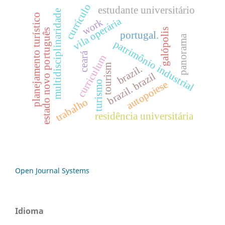
currículo
estudante universitário
multidisciplinaridade
planejamento turístico
vila operária
work
galópolis
estado novo português
portugal.
panorama
patrimônio industrial
ceará
curriculum
tourism
brazil.
brazil. brazil
autopoiese
turismo
trabalho
residência universitária
Open Journal Systems
Idioma