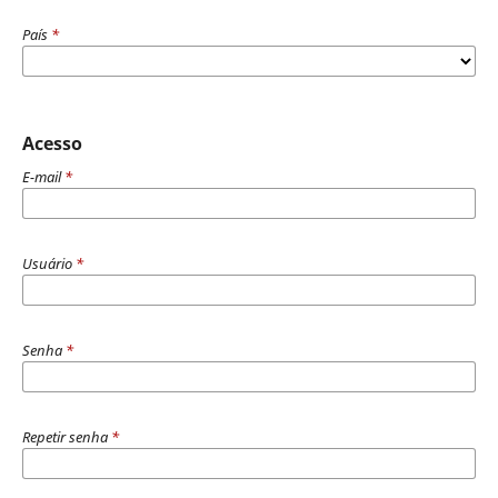
País
*
Acesso
E-mail
*
Usuário
*
Senha
*
Repetir senha
*