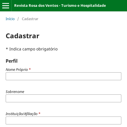
Revista Rosa dos Ventos - Turismo e Hospitalidade
Início
/
Cadastrar
Cadastrar
* Indica campo obrigatório
Perfil
Nome Próprio
*
Sobrenome
Instituição/Afiliação
*