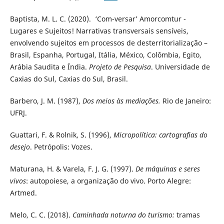
Baptista, M. L. C. (2020). ‘Com-versar’ Amorcomtur -
Lugares e Sujeitos! Narrativas transversais sensíveis,
envolvendo sujeitos em processos de desterritorialização –
Brasil, Espanha, Portugal, Itália, México, Colômbia, Egito,
Arábia Saudita e Índia.
Projeto de Pesquisa
. Universidade de
Caxias do Sul, Caxias do Sul, Brasil.
Barbero, J. M. (1987),
Dos meios às mediações.
Rio de Janeiro:
UFRJ.
Guattari, F. & Rolnik, S. (1996),
Micropolítica: cartografias do
desejo
. Petrópolis: Vozes.
Maturana, H. & Varela, F. J. G. (1997).
De máquinas e seres
vivos
: autopoiese, a organização do vivo. Porto Alegre:
Artmed.
Melo, C. C. (2018).
Caminhada noturna do turismo:
tramas