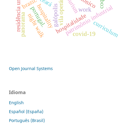
residência universitária
vila operária
tourism
ceará
brazil.
hospitality
galópolis
patrimônio industrial
portugal.
work
panorama
night walk
hospitalidade
curriculum
covid-19
Open Journal Systems
Idioma
English
Español (España)
Português (Brasil)