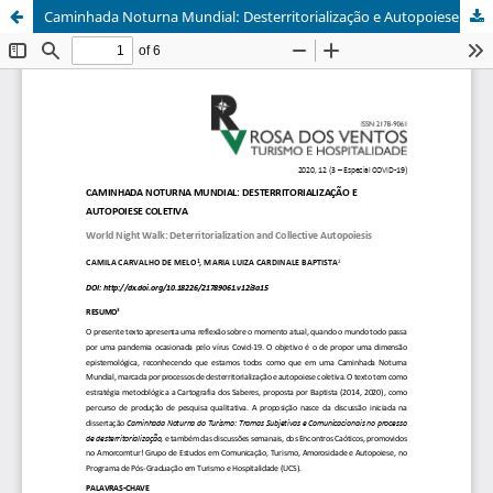
Caminhada Noturna Mundial: Desterritorialização e Autopoiese Coletiva / World Night Walk: Deterritorialization and Collective Autopoiesis