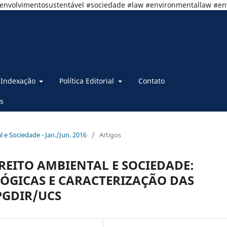
senvolvimentosustentável #sociedade #law #environmentallaw #e
Indexação
Política Editorial
Contato
s
al e Sociedade - Jan./Jun. 2016
/
Artigos
IREITO AMBIENTAL E SOCIEDADE:
GICAS E CARACTERIZAÇÃO DAS
PGDIR/UCS