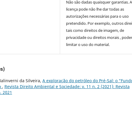
Não são dadas quaisquer garantias. 
licença pode não lhe dar todas as
autorizações necessárias para o uso
pretendido. Por exemplo, outros direi
tais como direitos de imagem, de
privacidade ou direitos morais , pod
limitar o uso do material.
s)
linverni da Silveira,
A exploração do petróleo do Pré-Sal: o “Fund
to
,
Revista Direito Ambiental e Sociedade: v. 11 n. 2 (2021): Revista
. 2021