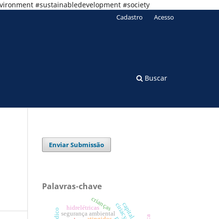
nvironment #sustainabledevelopment #society
Cadastro
Acesso
Buscar
Enviar Submissão
Palavras-chave
crianças
capital natural
hidrelétricas
segurança ambiental
atingidos