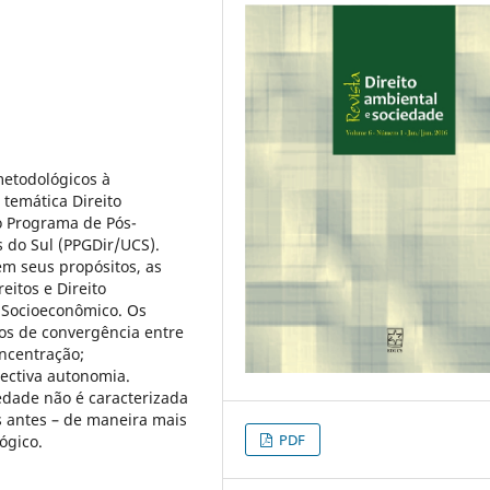
metodológicos à
temática Direito
o Programa de Pós-
 do Sul (PPGDir/UCS).
m seus propósitos, as
eitos e Direito
o Socioeconômico. Os
tos de convergência entre
oncentração;
ectiva autonomia.
edade não é caracterizada
s antes – de maneira mais
PDF
ógico.