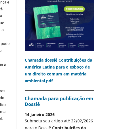
ença e
cê
ia
que
u o
o pode
e
Chamada dossiê Contribuições da
ue a
América Latina para o esboço de
um direito comum em matéria
ambiental.pdf
mos
 do
Chamada para publicação em
Dossiê
lico
 uma
14 janeiro 2026
l.
Submeta seu artigo até 22/02/2026
para o Dossiê
Contribuições da