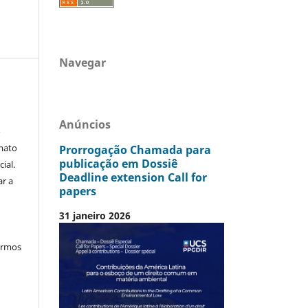
Navegar
Anúncios
o
mato
Prorrogação Chamada para
publicação em Dossiê
ial.
Deadline extension Call for
ar a
papers
31 janeiro 2026
termos