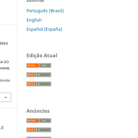
Português (Brasil)
English
Español (España)
 ÁREA
Edição Atual
SA DO
ciedade
,
direito
Anúncios
 e