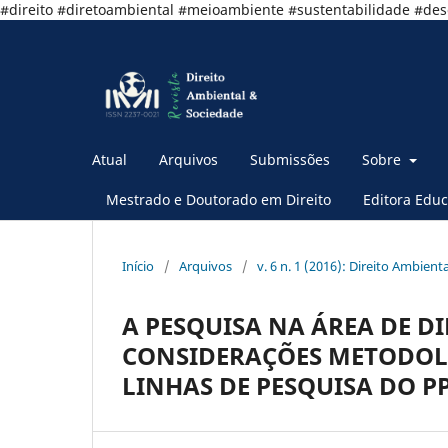
#direito #diretoambiental #meioambiente #sustentabilidade #de
Atual
Arquivos
Submissões
Sobre
Mestrado e Doutorado em Direito
Editora Educ
Início
/
Arquivos
/
v. 6 n. 1 (2016): Direito Ambient
A PESQUISA NA ÁREA DE D
CONSIDERAÇÕES METODOLÓ
LINHAS DE PESQUISA DO P