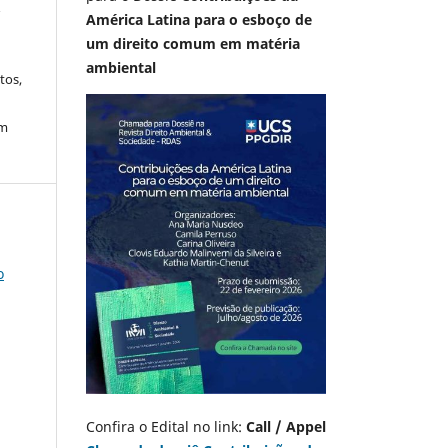
A
América Latina para o esboço de
um direito comum em matéria
ambiental
tos,
em
o
Confira o Edital no link:
Call / Appel