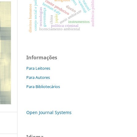
ciriacy-wantrup
cotejo social e jurídico
audiência pública
pnrs
limite produtivo
herman daly
direito
direitos humanos
tecnologias
governança
meio ambiente
japão
china
instrumentos
política criminal
licenciamento ambiental
Informações
Para Leitores
Para Autores
Para Bibliotecários
Open Journal Systems
Idioma