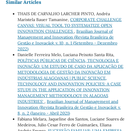
Similar Articles
THAIS DE CARVALHO LARCHER PINTO, Andréa
Maristela Bauer Tamanine,
CORPORATE CHALLENGE
CANVAS: VISUAL TOOL TO SYSTEMATIZE OPEN
INNOVATION CHALLENGES
,
Brazilian Journal of
Management and Innovation (Revista Brasileira de
Gestão e Inovação): v. 10, n. 1 (Setembro - Dezembro
2022)
Danielle Ferreira Melo, Luciana Peixoto Santa Rita,
POLÍTICAS PÚBLICAS DE CIÊNCIA, TECNOLOGIA E
INOVAÇÃO: UM ESTUDO DE CASO DA APLICAÇÃO DE
METODOLOGIA DE GESTÃO DA INOVAÇÃO EM
INDÚSTRIAS ALAGOANAS | PUBLIC SCIENCE,
TECHNOLOGY AND INNOVATION POLICIES: A CASE
STUDY IN THE APPLICATION OF INNOVATION
MANAGEMENT METHODOLOGY IN ALAGOAS
INDUSTRIES'
,
Brazilian Journal of Management and
Innovation (Revista Brasileira de Gestão e Inovação): v.
8, n. 2 (Janeiro - Abril 2021)
Fabiana Melara, Jaqueline dos Santos, Luciane Soares de
Medeiros, Julio Cesar Ferro de Guimarães, Eliana
Andréa Severo,
SUCESSÃO FAMILIAR: UMA EMPRESA