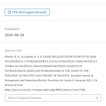
PDF (Português (Brasil))
Published
2020-08-29
How to Cite
Silveira, B. R., & Lavarda, R. A. B. (2020). RELAÇÃO ENTRE STARTUP DE BASE
TECNOLÓGICA E STAKEHOLDERS À LUZ DA ESTRATÉGIA COMO PRÁTICA E
TEORIA DA SALIÊNCIA | RELATIONSHIP BETWEEN STARTUP OF
TECHNOLOGICAL BASIS AND STAKEHOLDERS IN THE LIGHT OF THE
STRATEGY AS PRACTICE AND THEORY OF SALIENCE.
Brazilian Journal of
Management and Innovation (Revista Brasileira De Gestão E Inovação)
,
8
(1), 1–24.
Retrieved from
https://sou.ucs.br/etc/revistas/index.php/RBGI/article/view/7389
More Citation Formats