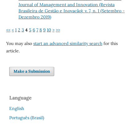
Journal of Management and Innovation (Revista
Brasileira de Gestão e Inovação): v. 7, n. 1 (Setembro -
Dezembro 2019)
<<
<
1
2
3
4
5
6
7
8
9
10
>
>>
You may also
start an advanced similarity search
for this
article.
Make a Submission
Language
English
Português (Brasil)