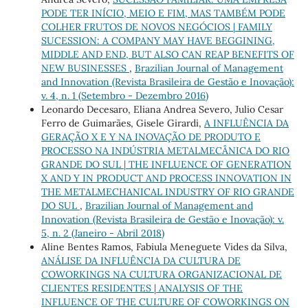
PODE TER INÍCIO, MEIO E FIM, MAS TAMBÉM PODE
COLHER FRUTOS DE NOVOS NEGÓCIOS | FAMILY
SUCESSION: A COMPANY MAY HAVE BEGGINING,
MIDDLE AND END, BUT ALSO CAN REAP BENEFITS OF
NEW BUSINESSES
,
Brazilian Journal of Management
and Innovation (Revista Brasileira de Gestão e Inovação):
v. 4, n. 1 (Setembro - Dezembro 2016)
Leonardo Decesaro, Eliana Andrea Severo, Julio Cesar
Ferro de Guimarães, Gisele Girardi,
A INFLUÊNCIA DA
GERAÇÃO X E Y NA INOVAÇÃO DE PRODUTO E
PROCESSO NA INDÚSTRIA METALMECÂNICA DO RIO
GRANDE DO SUL | THE INFLUENCE OF GENERATION
X AND Y IN PRODUCT AND PROCESS INNOVATION IN
THE METALMECHANICAL INDUSTRY OF RIO GRANDE
DO SUL
,
Brazilian Journal of Management and
Innovation (Revista Brasileira de Gestão e Inovação): v.
5, n. 2 (Janeiro - Abril 2018)
Aline Bentes Ramos, Fabiula Meneguete Vides da Silva,
ANÁLISE DA INFLUÊNCIA DA CULTURA DE
COWORKINGS NA CULTURA ORGANIZACIONAL DE
CLIENTES RESIDENTES | ANALYSIS OF THE
INFLUENCE OF THE CULTURE OF COWORKINGS ON