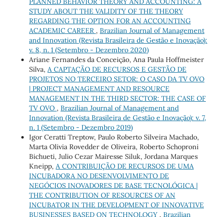
PLANNED BEHAVIOR THEORY AND ACCOUNTING: A
STUDY ABOUT THE VALIDITY OF THE THEORY
REGARDING THE OPTION FOR AN ACCOUNTING
ACADEMIC CAREER
,
Brazilian Journal of Management
and Innovation (Revista Brasileira de Gestão e Inovação):
v. 8, n. 1 (Setembro - Dezembro 2020)
Ariane Fernandes da Conceição, Ana Paula Hoffmeister
Silva,
A CAPTAÇÃO DE RECURSOS E GESTÃO DE
PROJETOS NO TERCEIRO SETOR: O CASO DA TV OVO
| PROJECT MANAGEMENT AND RESOURCE
MANAGEMENT IN THE THIRD SECTOR: THE CASE OF
TV OVO
,
Brazilian Journal of Management and
Innovation (Revista Brasileira de Gestão e Inovação): v. 7,
n. 1 (Setembro - Dezembro 2019)
Igor Ceratti Treptow, Paulo Roberto Silveira Machado,
Marta Olivia Rovedder de Oliveira, Roberto Schoproni
Bichueti, Julio Cezar Mairesse Siluk, Jordana Marques
Kneipp,
A CONTRIBUIÇÃO DE RECURSOS DE UMA
INCUBADORA NO DESENVOLVIMENTO DE
NEGÓCIOS INOVADORES DE BASE TECNOLÓGICA |
THE CONTRIBUTION OF RESOURCES OF AN
INCUBATOR IN THE DEVELOPMENT OF INNOVATIVE
BUSINESSES BASED ON TECHNOLOGY
,
Brazilian