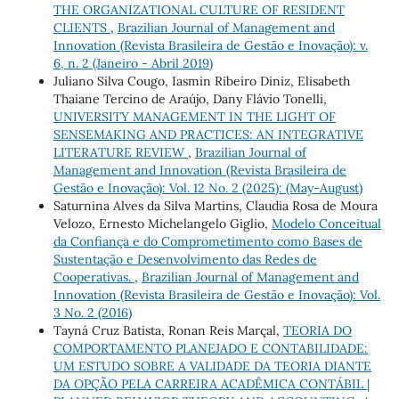
THE ORGANIZATIONAL CULTURE OF RESIDENT
CLIENTS
,
Brazilian Journal of Management and
Innovation (Revista Brasileira de Gestão e Inovação): v.
6, n. 2 (Janeiro - Abril 2019)
Juliano Silva Cougo, Iasmin Ribeiro Diniz, Elisabeth
Thaiane Tercino de Araújo, Dany Flávio Tonelli,
UNIVERSITY MANAGEMENT IN THE LIGHT OF
SENSEMAKING AND PRACTICES: AN INTEGRATIVE
LITERATURE REVIEW
,
Brazilian Journal of
Management and Innovation (Revista Brasileira de
Gestão e Inovação): Vol. 12 No. 2 (2025): (May-August)
Saturnina Alves da Silva Martins, Claudia Rosa de Moura
Velozo, Ernesto Michelangelo Giglio,
Modelo Conceitual
da Confiança e do Comprometimento como Bases de
Sustentação e Desenvolvimento das Redes de
Cooperativas.
,
Brazilian Journal of Management and
Innovation (Revista Brasileira de Gestão e Inovação): Vol.
3 No. 2 (2016)
Tayná Cruz Batista, Ronan Reis Marçal,
TEORIA DO
COMPORTAMENTO PLANEJADO E CONTABILIDADE:
UM ESTUDO SOBRE A VALIDADE DA TEORIA DIANTE
DA OPÇÃO PELA CARREIRA ACADÊMICA CONTÁBIL |