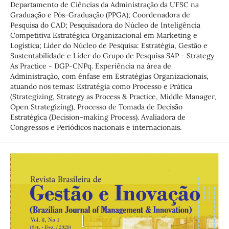
Departamento de Ciências da Administração da UFSC na
Graduação e Pós-Graduação (PPGA); Coordenadora de
Pesquisa do CAD; Pesquisadora do Núcleo de Inteligência
Competitiva Estratégica Organizacional em Marketing e
Logística; Líder do Núcleo de Pesquisa: Estratégia, Gestão e
Sustentabilidade e Líder do Grupo de Pesquisa SAP - Strategy
As Practice - DGP-CNPq. Experiência na área de
Administração, com ênfase em Estratégias Organizacionais,
atuando nos temas: Estratégia como Processo e Prática
(Strategizing, Strategy as Process & Practice, Middle Manager,
Open Strategizing), Processo de Tomada de Decisão
Estratégica (Decision-making Process). Avaliadora de
Congressos e Periódicos nacionais e internacionais.