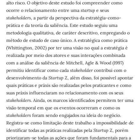
alto risco. O objetivo deste estudo foi compreender como
ocorre o relacionamento entre uma
startup
e seus
stakeholders
,
a partir da perspectiva da estratégia-como-
prática e da teoria da saliência. Este estudo seguiu uma
metodologia qualitativa, de caráter descritivo, empregando o
método de estudo de caso único. A estratégica como prática
(Whittington, 2002) por ter uma visão no qual a estratégia é
realizada por meio dos atores e suas interações combinada
com a análise da saliência de Mitchell, Agle & Wood (1997)
permitiu identificar como cada
stakeholder
contribui com o
desenvolvimento da
Startup
Z, além disso, foi possível apontar
quais práticas e práxis são realizadas pelos praticantes e como
suas práxis influenciaram no relacionamento com os seus
stakeholders
. Ainda, os marcos identificados permitem ter uma
visão temporal em que os eventos ocorreram e como os
stakeholders
foram sendo engajados na ideia do negócio.
Registra-se como limitação deste trabalho a impossibilidade de
identificar todas as práticas realizadas pela
Startup
Z, porém
priorizaram-se todas as ações que foram fundamentais para a