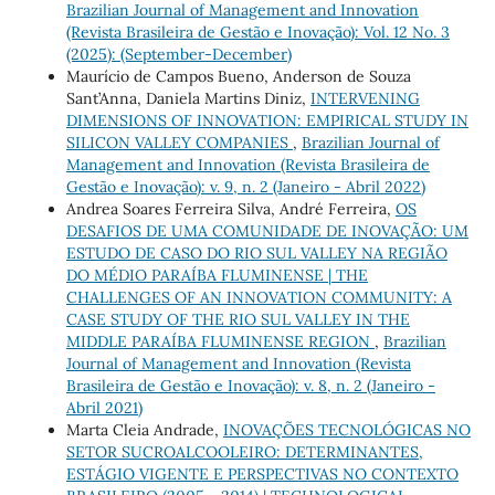
Brazilian Journal of Management and Innovation
(Revista Brasileira de Gestão e Inovação): Vol. 12 No. 3
(2025): (September-December)
Maurício de Campos Bueno, Anderson de Souza
Sant’Anna, Daniela Martins Diniz,
INTERVENING
DIMENSIONS OF INNOVATION: EMPIRICAL STUDY IN
SILICON VALLEY COMPANIES
,
Brazilian Journal of
Management and Innovation (Revista Brasileira de
Gestão e Inovação): v. 9, n. 2 (Janeiro - Abril 2022)
Andrea Soares Ferreira Silva, André Ferreira,
OS
DESAFIOS DE UMA COMUNIDADE DE INOVAÇÃO: UM
ESTUDO DE CASO DO RIO SUL VALLEY NA REGIÃO
DO MÉDIO PARAÍBA FLUMINENSE | THE
CHALLENGES OF AN INNOVATION COMMUNITY: A
CASE STUDY OF THE RIO SUL VALLEY IN THE
MIDDLE PARAÍBA FLUMINENSE REGION
,
Brazilian
Journal of Management and Innovation (Revista
Brasileira de Gestão e Inovação): v. 8, n. 2 (Janeiro -
Abril 2021)
Marta Cleia Andrade,
INOVAÇÕES TECNOLÓGICAS NO
SETOR SUCROALCOOLEIRO: DETERMINANTES,
ESTÁGIO VIGENTE E PERSPECTIVAS NO CONTEXTO