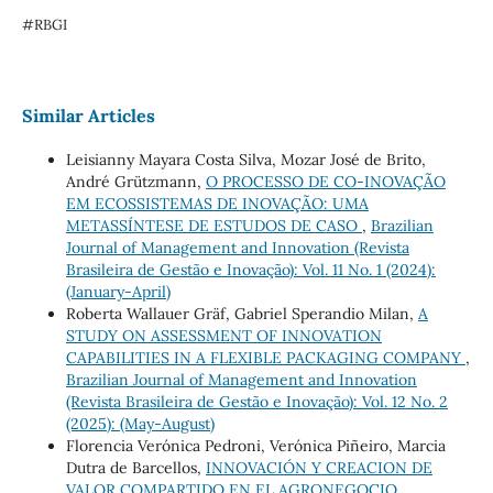
#RBGI
Similar Articles
Leisianny Mayara Costa Silva, Mozar José de Brito,
André Grützmann,
O PROCESSO DE CO-INOVAÇÃO
EM ECOSSISTEMAS DE INOVAÇÃO: UMA
METASSÍNTESE DE ESTUDOS DE CASO
,
Brazilian
Journal of Management and Innovation (Revista
Brasileira de Gestão e Inovação): Vol. 11 No. 1 (2024):
(January-April)
Roberta Wallauer Gräf, Gabriel Sperandio Milan,
A
STUDY ON ASSESSMENT OF INNOVATION
CAPABILITIES IN A FLEXIBLE PACKAGING COMPANY
,
Brazilian Journal of Management and Innovation
(Revista Brasileira de Gestão e Inovação): Vol. 12 No. 2
(2025): (May-August)
Florencia Verónica Pedroni, Verónica Piñeiro, Marcia
Dutra de Barcellos,
INNOVACIÓN Y CREACION DE
VALOR COMPARTIDO EN EL AGRONEGOCIO