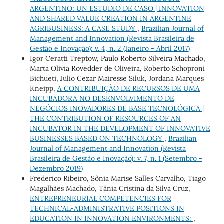
ARGENTINO: UN ESTUDIO DE CASO | INNOVATION
AND SHARED VALUE CREATION IN ARGENTINE
AGRIBUSINESS: A CASE STUDY
,
Brazilian Journal of
Management and Innovation (Revista Brasileira de
Gestão e Inovação): v. 4, n. 2 (Janeiro - Abril 2017)
Igor Ceratti Treptow, Paulo Roberto Silveira Machado,
Marta Olivia Rovedder de Oliveira, Roberto Schoproni
Bichueti, Julio Cezar Mairesse Siluk, Jordana Marques
Kneipp,
A CONTRIBUIÇÃO DE RECURSOS DE UMA
INCUBADORA NO DESENVOLVIMENTO DE
NEGÓCIOS INOVADORES DE BASE TECNOLÓGICA |
THE CONTRIBUTION OF RESOURCES OF AN
INCUBATOR IN THE DEVELOPMENT OF INNOVATIVE
BUSINESSES BASED ON TECHNOLOGY
,
Brazilian
Journal of Management and Innovation (Revista
Brasileira de Gestão e Inovação): v. 7, n. 1 (Setembro -
Dezembro 2019)
Frederico Ribeiro, Sônia Marise Salles Carvalho, Tiago
Magalhães Machado, Tânia Cristina da Silva Cruz,
ENTREPRENEURIAL COMPETENCIES FOR
TECHNICAL-ADMINISTRATIVE POSITIONS IN
EDUCATION IN INNOVATION ENVIRONMENTS:
,