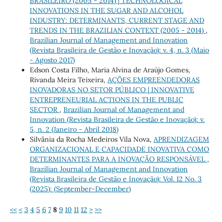
BRASILEIRO (2005 - 2014) | TECHNOLOGICAL
INNOVATIONS IN THE SUGAR AND ALCOHOL
INDUSTRY: DETERMINANTS, CURRENT STAGE AND
TRENDS IN THE BRAZILIAN CONTEXT (2005 - 2014)
,
Brazilian Journal of Management and Innovation
(Revista Brasileira de Gestão e Inovação): v. 4, n. 3 (Maio
- Agosto 2017)
Edson Costa Filho, Maria Alvina de Araújo Gomes,
Rivanda Meira Teixeira,
AÇÕES EMPREENDEDORAS
INOVADORAS NO SETOR PÚBLICO | INNOVATIVE
ENTREPRENEURIAL ACTIONS IN THE PUBLIC
SECTOR
,
Brazilian Journal of Management and
Innovation (Revista Brasileira de Gestão e Inovação): v.
5, n. 2 (Janeiro - Abril 2018)
Silvânia da Rocha Medeiros Vila Nova,
APRENDIZAGEM
ORGANIZACIONAL E CAPACIDADE INOVATIVA COMO
DETERMINANTES PARA A INOVAÇÃO RESPONSÁVEL
,
Brazilian Journal of Management and Innovation
(Revista Brasileira de Gestão e Inovação): Vol. 12 No. 3
(2025): (September-December)
<<
<
3
4
5
6
7
8
9
10
11
12
>
>>