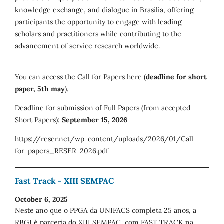
knowledge exchange, and dialogue in Brasília, offering
participants the opportunity to engage with leading
scholars and practitioners while contributing to the
advancement of service research worldwide.
You can access the Call for Papers here (
deadline for short
paper, 5th may
).
Deadline for submission of Full Papers (from accepted
Short Papers):
September 15, 2026
https://reser.net/wp-content/uploads/2026/01/Call-
for-papers_RESER-2026.pdf
Fast Track - XIII SEMPAC
October 6, 2025
Neste ano que o PPGA da UNIFACS completa 25 anos, a
RBGI é parceria do XIII SEMPAC, com FAST TRACK na