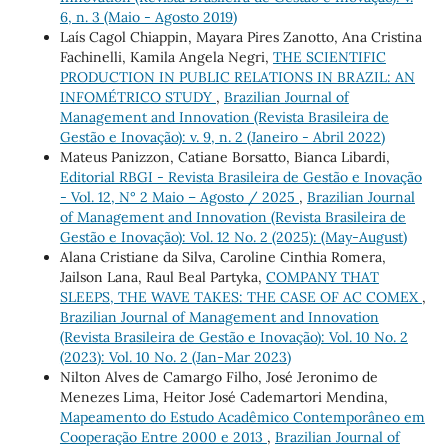
6, n. 3 (Maio - Agosto 2019)
Laís Cagol Chiappin, Mayara Pires Zanotto, Ana Cristina
Fachinelli, Kamila Angela Negri,
THE SCIENTIFIC
PRODUCTION IN PUBLIC RELATIONS IN BRAZIL: AN
INFOMÉTRICO STUDY
,
Brazilian Journal of
Management and Innovation (Revista Brasileira de
Gestão e Inovação): v. 9, n. 2 (Janeiro - Abril 2022)
Mateus Panizzon, Catiane Borsatto, Bianca Libardi,
Editorial RBGI - Revista Brasileira de Gestão e Inovação
- Vol. 12, N° 2 Maio – Agosto / 2025
,
Brazilian Journal
of Management and Innovation (Revista Brasileira de
Gestão e Inovação): Vol. 12 No. 2 (2025): (May-August)
Alana Cristiane da Silva, Caroline Cinthia Romera,
Jailson Lana, Raul Beal Partyka,
COMPANY THAT
SLEEPS, THE WAVE TAKES: THE CASE OF AC COMEX
,
Brazilian Journal of Management and Innovation
(Revista Brasileira de Gestão e Inovação): Vol. 10 No. 2
(2023): Vol. 10 No. 2 (Jan-Mar 2023)
Nilton Alves de Camargo Filho, José Jeronimo de
Menezes Lima, Heitor José Cademartori Mendina,
Mapeamento do Estudo Acadêmico Contemporâneo em
Cooperação Entre 2000 e 2013
,
Brazilian Journal of