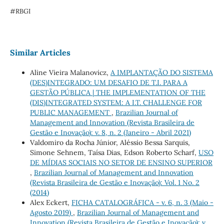
#RBGI
Similar Articles
Aline Vieira Malanovicz,
A IMPLANTAÇÃO DO SISTEMA
(DES)INTEGRADO: UM DESAFIO DE T.I. PARA A
GESTÃO PÚBLICA | THE IMPLEMENTATION OF THE
(DIS)INTEGRATED SYSTEM: A I.T. CHALLENGE FOR
PUBLIC MANAGEMENT
,
Brazilian Journal of
Management and Innovation (Revista Brasileira de
Gestão e Inovação): v. 8, n. 2 (Janeiro - Abril 2021)
Valdomiro da Rocha Júnior, Aléssio Bessa Sarquis,
Simone Sehnem, Taísa Dias, Edson Roberto Scharf,
USO
DE MÍDIAS SOCIAIS NO SETOR DE ENSINO SUPERIOR
,
Brazilian Journal of Management and Innovation
(Revista Brasileira de Gestão e Inovação): Vol. 1 No. 2
(2014)
Alex Eckert,
FICHA CATALOGRÁFICA - v. 6, n. 3 (Maio -
Agosto 2019)
,
Brazilian Journal of Management and
Innovation (Revista Brasileira de Gestão e Inovação): v.