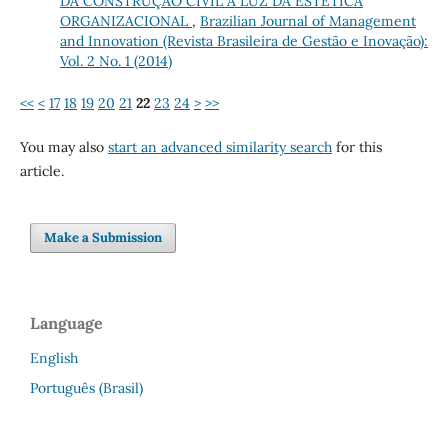
DA CONSTRUÇÃO CIVIL À LUZ DA ESTÉTICA
ORGANIZACIONAL
,
Brazilian Journal of Management
and Innovation (Revista Brasileira de Gestão e Inovação):
Vol. 2 No. 1 (2014)
<<
<
17
18
19
20
21
22
23
24
>
>>
You may also
start an advanced similarity search
for this
article.
Make a Submission
Language
English
Português (Brasil)