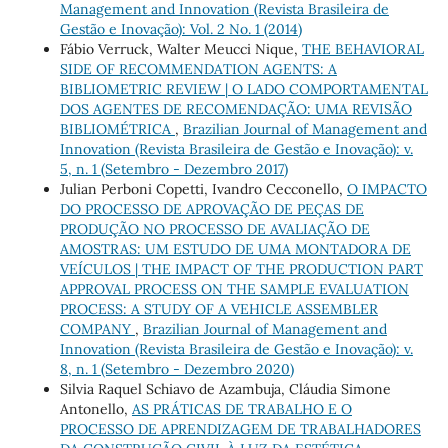
Management and Innovation (Revista Brasileira de
Gestão e Inovação): Vol. 2 No. 1 (2014)
Fábio Verruck, Walter Meucci Nique,
THE BEHAVIORAL
SIDE OF RECOMMENDATION AGENTS: A
BIBLIOMETRIC REVIEW | O LADO COMPORTAMENTAL
DOS AGENTES DE RECOMENDAÇÃO: UMA REVISÃO
BIBLIOMÉTRICA
,
Brazilian Journal of Management and
Innovation (Revista Brasileira de Gestão e Inovação): v.
5, n. 1 (Setembro - Dezembro 2017)
Julian Perboni Copetti, Ivandro Cecconello,
O IMPACTO
DO PROCESSO DE APROVAÇÃO DE PEÇAS DE
PRODUÇÃO NO PROCESSO DE AVALIAÇÃO DE
AMOSTRAS: UM ESTUDO DE UMA MONTADORA DE
VEÍCULOS | THE IMPACT OF THE PRODUCTION PART
APPROVAL PROCESS ON THE SAMPLE EVALUATION
PROCESS: A STUDY OF A VEHICLE ASSEMBLER
COMPANY
,
Brazilian Journal of Management and
Innovation (Revista Brasileira de Gestão e Inovação): v.
8, n. 1 (Setembro - Dezembro 2020)
Silvia Raquel Schiavo de Azambuja, Cláudia Simone
Antonello,
AS PRÁTICAS DE TRABALHO E O
PROCESSO DE APRENDIZAGEM DE TRABALHADORES