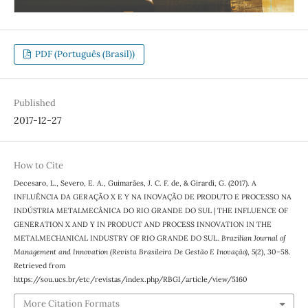
PDF (Português (Brasil))
Published
2017-12-27
How to Cite
Decesaro, L., Severo, E. A., Guimarães, J. C. F. de, & Girardi, G. (2017). A
INFLUÊNCIA DA GERAÇÃO X E Y NA INOVAÇÃO DE PRODUTO E PROCESSO NA
INDÚSTRIA METALMECÂNICA DO RIO GRANDE DO SUL | THE INFLUENCE OF
GENERATION X AND Y IN PRODUCT AND PROCESS INNOVATION IN THE
METALMECHANICAL INDUSTRY OF RIO GRANDE DO SUL.
Brazilian Journal of
Management and Innovation (Revista Brasileira De Gestão E Inovação)
,
5
(2), 30–58.
Retrieved from
https://sou.ucs.br/etc/revistas/index.php/RBGI/article/view/5160
More Citation Formats