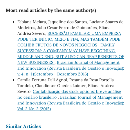
Most read articles by the same author(s)
Fabiana Melara, Jaqueline dos Santos, Luciane Soares de
Medeiros, Julio Cesar Ferro de Guimarães, Eliana
Andréa Severo,
SUCESSÃO FAMILIAR: UMA EMPRESA
PODE TER INÍCIO, MEIO E FIM, MAS TAMBÉM PODE
COLHER FRUTOS DE NOVOS NEGÓCIOS | FAMILY
SUCESSION: A COMPANY MAY HAVE BEGGINING,
MIDDLE AND END, BUT ALSO CAN REAP BENEFITS OF
NEW BUSINESSES
,
Brazilian Journal of Management
and Innovation (Revista Brasileira de Gestão e Inovação):
v. 4, n. 1 (Setembro - Dezembro 2016)
Camila Fortuna Dall Agnol, Rosana da Rosa Portella
Tondolo, Claudionor Guedes Laimer, Eliana Andrea
Severo,
Contabilização das stock options: breve análise
no cenário brasileiro
,
Brazilian Journal of Management
and Innovation (Revista Brasileira de Gestão e Inovação):
Vol. 2 No. 2 (2015)
Similar Articles