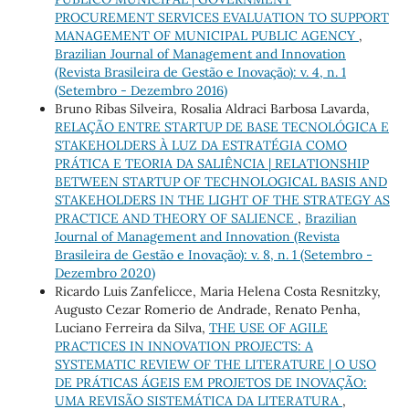
PROCUREMENT SERVICES EVALUATION TO SUPPORT
MANAGEMENT OF MUNICIPAL PUBLIC AGENCY
,
Brazilian Journal of Management and Innovation
(Revista Brasileira de Gestão e Inovação): v. 4, n. 1
(Setembro - Dezembro 2016)
Bruno Ribas Silveira, Rosalia Aldraci Barbosa Lavarda,
RELAÇÃO ENTRE STARTUP DE BASE TECNOLÓGICA E
STAKEHOLDERS À LUZ DA ESTRATÉGIA COMO
PRÁTICA E TEORIA DA SALIÊNCIA | RELATIONSHIP
BETWEEN STARTUP OF TECHNOLOGICAL BASIS AND
STAKEHOLDERS IN THE LIGHT OF THE STRATEGY AS
PRACTICE AND THEORY OF SALIENCE
,
Brazilian
Journal of Management and Innovation (Revista
Brasileira de Gestão e Inovação): v. 8, n. 1 (Setembro -
Dezembro 2020)
Ricardo Luis Zanfelicce, Maria Helena Costa Resnitzky,
Augusto Cezar Romerio de Andrade, Renato Penha,
Luciano Ferreira da Silva,
THE USE OF AGILE
PRACTICES IN INNOVATION PROJECTS: A
SYSTEMATIC REVIEW OF THE LITERATURE | O USO
DE PRÁTICAS ÁGEIS EM PROJETOS DE INOVAÇÃO:
UMA REVISÃO SISTEMÁTICA DA LITERATURA
,