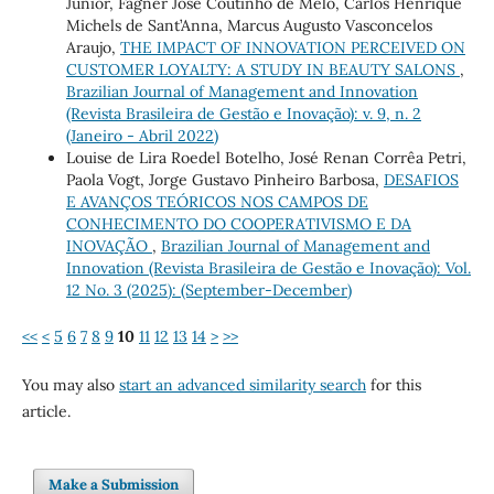
Junior, Fagner José Coutinho de Melo, Carlos Henrique
Michels de Sant’Anna, Marcus Augusto Vasconcelos
Araujo,
THE IMPACT OF INNOVATION PERCEIVED ON
CUSTOMER LOYALTY: A STUDY IN BEAUTY SALONS
,
Brazilian Journal of Management and Innovation
(Revista Brasileira de Gestão e Inovação): v. 9, n. 2
(Janeiro - Abril 2022)
Louise de Lira Roedel Botelho, José Renan Corrêa Petri,
Paola Vogt, Jorge Gustavo Pinheiro Barbosa,
DESAFIOS
E AVANÇOS TEÓRICOS NOS CAMPOS DE
CONHECIMENTO DO COOPERATIVISMO E DA
INOVAÇÃO
,
Brazilian Journal of Management and
Innovation (Revista Brasileira de Gestão e Inovação): Vol.
12 No. 3 (2025): (September-December)
<<
<
5
6
7
8
9
10
11
12
13
14
>
>>
You may also
start an advanced similarity search
for this
article.
Make a Submission