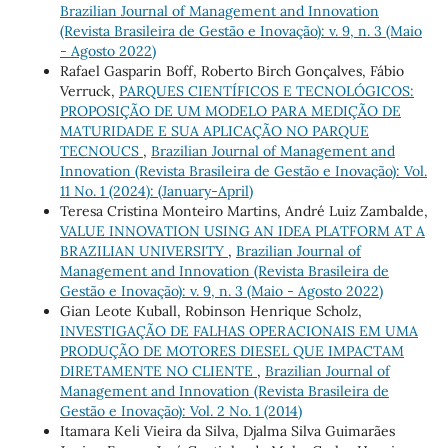
Brazilian Journal of Management and Innovation
(Revista Brasileira de Gestão e Inovação): v. 9, n. 3 (Maio
- Agosto 2022)
Rafael Gasparin Boff, Roberto Birch Gonçalves, Fábio
Verruck,
PARQUES CIENTÍFICOS E TECNOLÓGICOS:
PROPOSIÇÃO DE UM MODELO PARA MEDIÇÃO DE
MATURIDADE E SUA APLICAÇÃO NO PARQUE
TECNOUCS
,
Brazilian Journal of Management and
Innovation (Revista Brasileira de Gestão e Inovação): Vol.
11 No. 1 (2024): (January-April)
Teresa Cristina Monteiro Martins, André Luiz Zambalde,
VALUE INNOVATION USING AN IDEA PLATFORM AT A
BRAZILIAN UNIVERSITY
,
Brazilian Journal of
Management and Innovation (Revista Brasileira de
Gestão e Inovação): v. 9, n. 3 (Maio - Agosto 2022)
Gian Leote Kuball, Robinson Henrique Scholz,
INVESTIGAÇÃO DE FALHAS OPERACIONAIS EM UMA
PRODUÇÃO DE MOTORES DIESEL QUE IMPACTAM
DIRETAMENTE NO CLIENTE
,
Brazilian Journal of
Management and Innovation (Revista Brasileira de
Gestão e Inovação): Vol. 2 No. 1 (2014)
Itamara Keli Vieira da Silva, Djalma Silva Guimarães