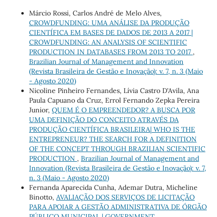
Márcio Rossi, Carlos André de Melo Alves,
CROWDFUNDING: UMA ANÁLISE DA PRODUÇÃO
CIENTÍFICA EM BASES DE DADOS DE 2013 A 2017 |
CROWDFUNDING: AN ANALYSIS OF SCIENTIFIC
PRODUCTION IN DATABASES FROM 2013 TO 2017
,
Brazilian Journal of Management and Innovation
(Revista Brasileira de Gestão e Inovação): v. 7, n. 3 (Maio
- Agosto 2020)
Nicoline Pinheiro Fernandes, Lívia Castro D'Avila, Ana
Paula Capuano da Cruz, Errol Fernando Zepka Pereira
Junior,
QUEM É O EMPREENDEDOR? A BUSCA POR
UMA DEFINIÇÃO DO CONCEITO ATRAVÉS DA
PRODUÇÃO CIENTÍFICA BRASILEIRA| WHO IS THE
ENTREPRENEUR? THE SEARCH FOR A DEFINITION
OF THE CONCEPT THROUGH BRAZILIAN SCIENTIFIC
PRODUCTION
,
Brazilian Journal of Management and
Innovation (Revista Brasileira de Gestão e Inovação): v. 7,
n. 3 (Maio - Agosto 2020)
Fernanda Aparecida Cunha, Ademar Dutra, Micheline
Binotto,
AVALIAÇÃO DOS SERVIÇOS DE LICITAÇÃO
PARA APOIAR A GESTÃO ADMINISTRATIVA DE ÓRGÃO
PÚBLICO MUNICIPAL | GOVERNMENT