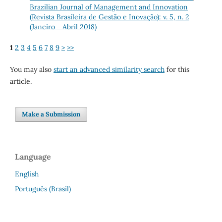
Brazilian Journal of Management and Innovation
(Revista Brasileira de Gestão e Inovação): v. 5, n. 2
(Janeiro - Abril 2018)
1
2
3
4
5
6
7
8
9
>
>>
You may also
start an advanced similarity search
for this
article.
Make a Submission
Language
English
Português (Brasil)