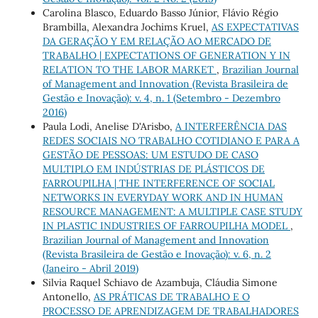
Carolina Blasco, Eduardo Basso Júnior, Flávio Régio
Brambilla, Alexandra Jochims Kruel,
AS EXPECTATIVAS
DA GERAÇÃO Y EM RELAÇÃO AO MERCADO DE
TRABALHO | EXPECTATIONS OF GENERATION Y IN
RELATION TO THE LABOR MARKET
,
Brazilian Journal
of Management and Innovation (Revista Brasileira de
Gestão e Inovação): v. 4, n. 1 (Setembro - Dezembro
2016)
Paula Lodi, Anelise D'Arisbo,
A INTERFERÊNCIA DAS
REDES SOCIAIS NO TRABALHO COTIDIANO E PARA A
GESTÃO DE PESSOAS: UM ESTUDO DE CASO
MULTIPLO EM INDÚSTRIAS DE PLÁSTICOS DE
FARROUPILHA | THE INTERFERENCE OF SOCIAL
NETWORKS IN EVERYDAY WORK AND IN HUMAN
RESOURCE MANAGEMENT: A MULTIPLE CASE STUDY
IN PLASTIC INDUSTRIES OF FARROUPILHA MODEL
,
Brazilian Journal of Management and Innovation
(Revista Brasileira de Gestão e Inovação): v. 6, n. 2
(Janeiro - Abril 2019)
Silvia Raquel Schiavo de Azambuja, Cláudia Simone
Antonello,
AS PRÁTICAS DE TRABALHO E O
PROCESSO DE APRENDIZAGEM DE TRABALHADORES