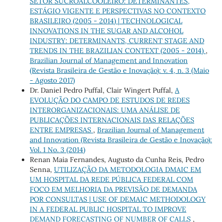
SETOR SUCROALCOOLEIRO: DETERMINANTES,
ESTÁGIO VIGENTE E PERSPECTIVAS NO CONTEXTO
BRASILEIRO (2005 - 2014) | TECHNOLOGICAL
INNOVATIONS IN THE SUGAR AND ALCOHOL
INDUSTRY: DETERMINANTS, CURRENT STAGE AND
TRENDS IN THE BRAZILIAN CONTEXT (2005 - 2014)
,
Brazilian Journal of Management and Innovation
(Revista Brasileira de Gestão e Inovação): v. 4, n. 3 (Maio
- Agosto 2017)
Dr. Daniel Pedro Puffal, Clair Wingert Puffal,
A
EVOLUÇÃO DO CAMPO DE ESTUDOS DE REDES
INTERORGANIZACIONAIS: UMA ANÁLISE DE
PUBLICAÇÕES INTERNACIONAIS DAS RELAÇÕES
ENTRE EMPRESAS
,
Brazilian Journal of Management
and Innovation (Revista Brasileira de Gestão e Inovação):
Vol. 1 No. 3 (2014)
Renan Maia Fernandes, Augusto da Cunha Reis, Pedro
Senna,
UTILIZAÇÃO DA METODOLOGIA DMAIC EM
UM HOSPITAL DA REDE PÚBLICA FEDERAL COM
FOCO EM MELHORIA DA PREVISÃO DE DEMANDA
POR CONSULTAS | USE OF DEMAIC METHODOLOGY
IN A FEDERAL PUBLIC HOSPITAL TO IMPROVE
DEMAND FORECASTING OF NUMBER OF CALLS
,