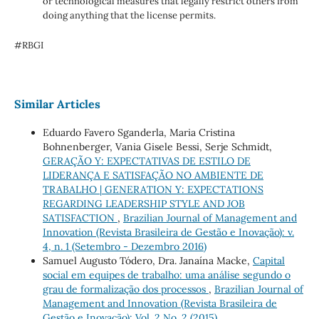
or technological measures that legally restrict others from
doing anything that the license permits.
#RBGI
Similar Articles
Eduardo Favero Sganderla, Maria Cristina
Bohnenberger, Vania Gisele Bessi, Serje Schmidt,
GERAÇÃO Y: EXPECTATIVAS DE ESTILO DE
LIDERANÇA E SATISFAÇÃO NO AMBIENTE DE
TRABALHO | GENERATION Y: EXPECTATIONS
REGARDING LEADERSHIP STYLE AND JOB
SATISFACTION
,
Brazilian Journal of Management and
Innovation (Revista Brasileira de Gestão e Inovação): v.
4, n. 1 (Setembro - Dezembro 2016)
Samuel Augusto Tódero, Dra. Janaína Macke,
Capital
social em equipes de trabalho: uma análise segundo o
grau de formalização dos processos
,
Brazilian Journal of
Management and Innovation (Revista Brasileira de
Gestão e Inovação): Vol. 2 No. 2 (2015)