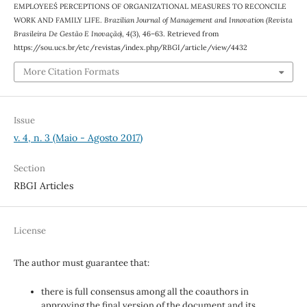
EMPLOYEES´ PERCEPTIONS OF ORGANIZATIONAL MEASURES TO RECONCILE
WORK AND FAMILY LIFE.
Brazilian Journal of Management and Innovation (Revista
Brasileira De Gestão E Inovação)
,
4
(3), 46–63. Retrieved from
https://sou.ucs.br/etc/revistas/index.php/RBGI/article/view/4432
More Citation Formats
Issue
v. 4, n. 3 (Maio - Agosto 2017)
Section
RBGI Articles
License
The author must guarantee that:
there is full consensus among all the coauthors in
approving the final version of the document and its