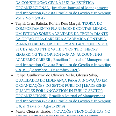
DA CONSTRUÇÃO CIVIL À LUZ DA ESTÉTICA
ORGANIZACIONAL
,
Brazilian Journal of Management
and Innovation (Revista Brasileira de Gestão e Inovação):
Vol. 2 No. 1 (2014)
Tayná Cruz Batista, Ronan Reis Marçal,
TEORIA DO
COMPORTAMENTO PLANEJADO E CONTABILIDADE:
UM ESTUDO SOBRE A VALIDADE DA TEORIA DIANTE
DA OPÇÃO PELA CARREIRA ACADÊMICA CONTÁBIL |
PLANNED BEHAVIOR THEORY AND ACCOUNTING: A
STUDY ABOUT THE VALIDITY OF THE THEORY
REGARDING THE OPTION FOR AN ACCOUNTING
ACADEMIC CAREER
,
Brazilian Journal of Management
and Innovation (Revista Brasileira de Gestão e Inovação):
v. 8, n. 1 (Setembro - Dezembro 2020)
Felipe Guilherme de Oliveira Melo, Glessia Silva,
QUALIDADES DE LIDERANÇA PARA A INOVAÇÃO EM
ORGANIZAÇÕES DO SETOR PÚBLICO | LEADERSHIP
QUALITIES FOR INNOVATION IN PUBLIC SECTOR
ORGANIZATIONS
,
Brazilian Journal of Management
and Innovation (Revista Brasileira de Gestão e Inovação):
v. 6, n. 3 (Maio - Agosto 2019)
Marta Cleia Andrade,
INOVAÇÕES TECNOLÓGICAS NO