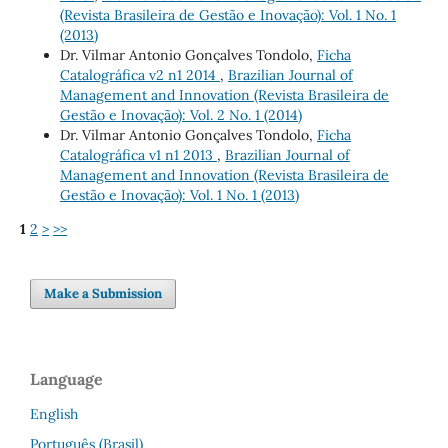
(Revista Brasileira de Gestão e Inovação): Vol. 1 No. 1
(2013)
Dr. Vilmar Antonio Gonçalves Tondolo,
Ficha
Catalográfica v2 n1 2014
,
Brazilian Journal of
Management and Innovation (Revista Brasileira de
Gestão e Inovação): Vol. 2 No. 1 (2014)
Dr. Vilmar Antonio Gonçalves Tondolo,
Ficha
Catalográfica v1 n1 2013
,
Brazilian Journal of
Management and Innovation (Revista Brasileira de
Gestão e Inovação): Vol. 1 No. 1 (2013)
1
2
>
>>
Make a Submission
Language
English
Português (Brasil)