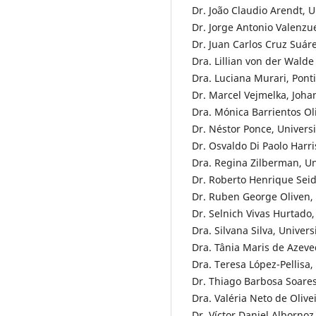
Dr. João Claudio Arendt, 
Dr. Jorge Antonio Valenzu
Dr. Juan Carlos Cruz Suár
Dra. Lillian von der Wal
Dra. Luciana Murari, Ponti
Dr. Marcel Vejmelka, Joh
Dra. Mónica Barrientos Ol
Dr. Néstor Ponce, Univers
Dr. Osvaldo Di Paolo Harr
Dra. Regina Zilberman, Un
Dr. Roberto Henrique Seid
Dr. Ruben George Oliven, 
Dr. Selnich Vivas Hurtado
Dra. Silvana Silva, Univer
Dra. Tânia Maris de Azeve
Dra. Teresa López-Pellis
Dr. Thiago Barbosa Soares
Dra. Valéria Neto de Olive
Dr. Víctor Daniel Alborno