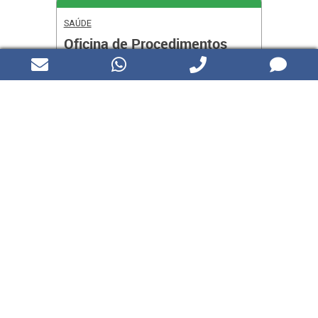
SAÚDE
Oficina de Procedimentos
Fundamentais de
Enfermagem | 5ª Edição
Período:
21 a 28 de agosto de 2026.
Caxias do Sul
Inscrições abertas
Disponível para alunos de Currículo R
SAIBA MAIS
ENGENHARIAS E TECNOLOGIAS