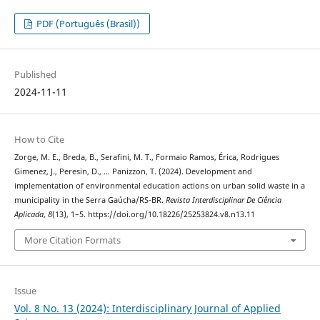
PDF (Português (Brasil))
Published
2024-11-11
How to Cite
Zorge, M. E., Breda, B., Serafini, M. T., Formaio Ramos, Érica, Rodrigues
Gimenez, J., Peresin, D., … Panizzon, T. (2024). Development and
implementation of environmental education actions on urban solid waste in a
municipality in the Serra Gaúcha/RS-BR.
Revista Interdisciplinar De Ciência
Aplicada
,
8
(13), 1–5. https://doi.org/10.18226/25253824.v8.n13.11
More Citation Formats
Issue
Vol. 8 No. 13 (2024): Interdisciplinary Journal of Applied