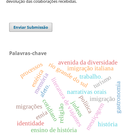
devolução das colaborações recebidas.
Enviar Submissão
Palavras-chave
avenida da diversidade
processos
rio grande do sul
imigração italiana
estética
memória
trabalho.
turismo
literatura de viajantes
gastronomia
afeto.
narrativas orais
política
imigração
cotidiano
judeus
mestiçagem
migrações
religião
etnia
identidade
história
ensino de história