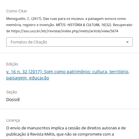
Como Citar
Meneguello, C. (2017). Das ruas para os museus: a paisagem sonora como
memória, registro e invenção.
MÉTIS: HISTÓRIA & CULTURA
,
16
(32). Recuperado
de https://sou.ucs.br/etc/revistas/index.php/metis/article/view/5674
Fomatos de Citação
Edição
v. 16 n. 32 (2017): Som como patrimônio: cultura, território,
paisagem, educação
Seção
Dossiê
Licença
O envio de manuscritos implica a cessão de direitos autorais e de
publicação à Revista Métis, que não se compromete com a