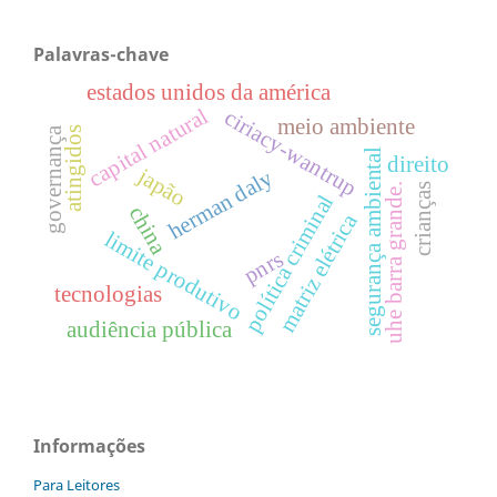
Palavras-chave
estados unidos da américa
capital natural
ciriacy-wantrup
meio ambiente
governança
atingidos
segurança ambiental
direito
japão
herman daly
crianças
uhe barra grande.
política criminal
china
matriz elétrica
limite produtivo
pnrs
tecnologias
audiência pública
Informações
Para Leitores