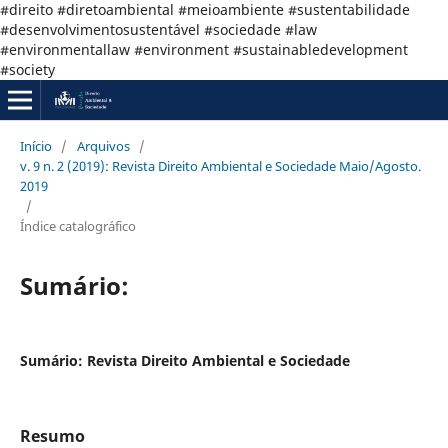
#direito #diretoambiental #meioambiente #sustentabilidade
#desenvolvimentosustentável #sociedade #law
#environmentallaw #environment #sustainabledevelopment
#society
Início
/
Arquivos
/
v. 9 n. 2 (2019): Revista Direito Ambiental e Sociedade Maio/Agosto.
2019
/
Índice catalográfico
Sumário:
Sumário: Revista Direito Ambiental e Sociedade
Resumo