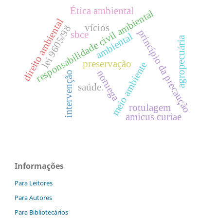
Ética ambiental
responsabilidade civil ambiental
direito ambiental
vícios
lei 9605/98
princípio da precaução
sbce
ambiental
agropecuária
preservação
meio ambiente
noruega
intervenção
saúde.
rotulagem
amicus curiae
Informações
Para Leitores
Para Autores
Para Bibliotecários