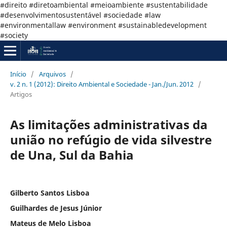
#direito #diretoambiental #meioambiente #sustentabilidade
#desenvolvimentosustentável #sociedade #law
#environmentallaw #environment #sustainabledevelopment
#society
Início
/
Arquivos
/
v. 2 n. 1 (2012): Direito Ambiental e Sociedade - Jan./Jun. 2012
/
Artigos
As limitações administrativas da
união no refúgio de vida silvestre
de Una, Sul da Bahia
Gilberto Santos Lisboa
Guilhardes de Jesus Júnior
Mateus de Melo Lisboa