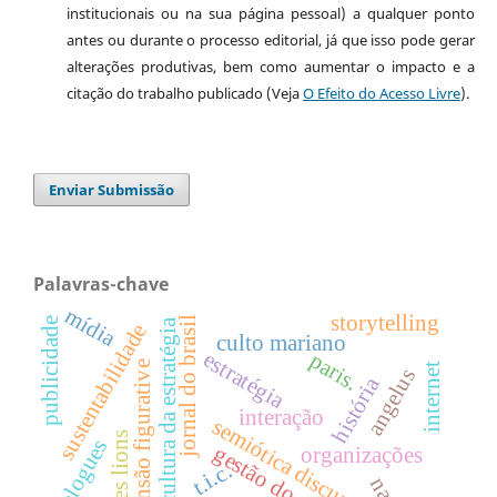
institucionais ou na sua página pessoal) a qualquer ponto
antes ou durante o processo editorial, já que isso pode gerar
alterações produtivas, bem como aumentar o impacto e a
citação do trabalho publicado (Veja
O Efeito do Acesso Livre
).
Enviar Submissão
Palavras-chave
mídia
storytelling
jornal do brasil
publicidade
cultura da estratégia
sustentabilidade
culto mariano
estratégia
paris.
dimensão figurative
internet
angelus
história
interação
semiótica discursiva
cannes lions
blogues
gestão do saber
organizações
t.i.c.