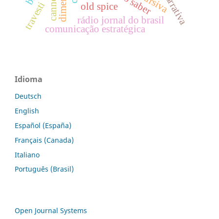
narrativa
travesti
old spice
rádio jornal do brasil
comunicação estratégica
Idioma
Deutsch
English
Español (España)
Français (Canada)
Italiano
Português (Brasil)
Open Journal Systems