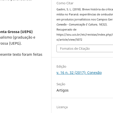
Como Citar
Gadini, S. L. (2018). Breve história da crític
mídia no Paraná: experiências de ombud
em produtos jornalísticos nos Campos Gera
Conexão - Comunicação E Cultura
,
16
(32).
Recuperado de
onta Grossa (UEPG)
https://sou.ucs.br/etc/revistas/index.php
rnalismo (graduação e
o/article/view/5072
rossa (UEPG).
Fomatos de Citação
esente texto foram feitas
Edição
v. 16 n. 32 (2017): Conexão
Seção
Artigos
Licença