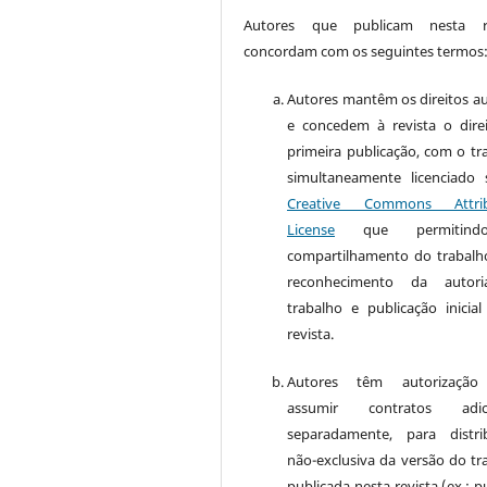
Autores que publicam nesta re
concordam com os seguintes termos
Autores mantêm os direitos au
e concedem à revista o dire
primeira publicação, com o tr
simultaneamente licenciado
Creative Commons Attrib
License
que permitin
compartilhamento do trabal
reconhecimento da autor
trabalho e publicação inicial
revista.
Autores têm autorização
assumir contratos adici
separadamente, para distri
não-exclusiva da versão do tr
publicada nesta revista (ex.: p