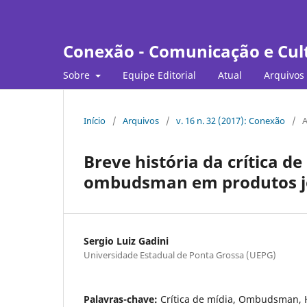
Conexão - Comunicação e Cul
Sobre
Equipe Editorial
Atual
Arquivos
Início
/
Arquivos
/
v. 16 n. 32 (2017): Conexão
/
A
Breve história da crítica d
ombudsman em produtos jo
Sergio Luiz Gadini
Universidade Estadual de Ponta Grossa (UEPG)
Palavras-chave:
Crítica de mídia, Ombudsman, H