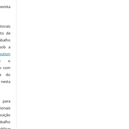
vista
:
torais
ito de
abalho
 sob a
ution
do o
ho com
ia do
 nesta
 para
onais
buição
abalho
ublicar