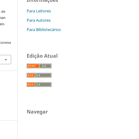
Para Leitores
a de
sman
Para Autores
is.
Para Bibliotecários
/conexa
Edição Atual
Navegar