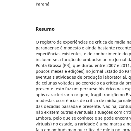
Paraná.
Resumo
O registro de experiências de crítica de mídia na
paranaense é modesto e ainda bastante recente
experiências existentes, e de conhecimento do p
incluem-se a função de ombudsman no Jornal d
Ponta Grossa (PR), que durou entre 2007 e 201
poucos meses e edições) no jornal Estado do Pa
eventuais atividades de produção laboratorial, 
de colunas voltadas ao exercício da crítica da pr
presente texto faz um percurso histórico nas exp
após caracterizar a origem, frágil tradição no Br
modestas ocorrências de crítica de mídia jornalí
das décadas passada e presente. Não há, contu
não existem outras eventuais situações com crític
Embora, pelo que se conhece e se pode encontra
virtuais) no estado, a raridade é uma marca ai
fala em ombudsman ou crítica de mídia no jorn