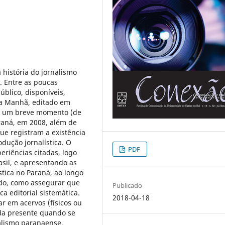
 história do jornalismo
. Entre as poucas
úblico, disponíveis,
a Manhã, editado em
1, um breve momento (de
raná, em 2008, além de
que registram a existência
odução jornalística. O
PDF
eriências citadas, logo
asil, e apresentando as
stica no Paraná, ao longo
do, como assegurar que
Publicado
a editorial sistemática.
2018-04-18
r em acervos (físicos ou
nda presente quando se
alismo paranaense.