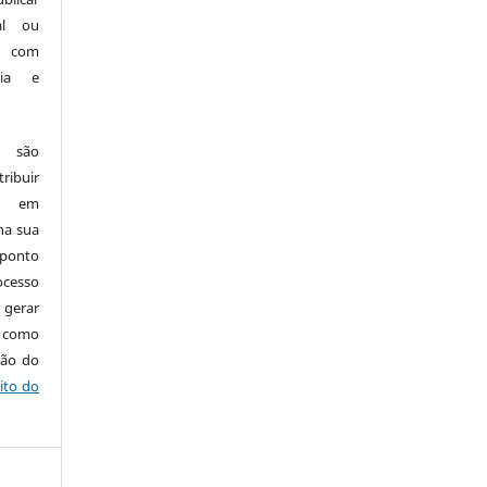
nal ou
, com
ria e
e são
ribuir
.: em
 na sua
 ponto
cesso
 gerar
m como
ção do
ito do