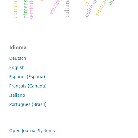
culto mariano
estratégia
t.i.c.
Idioma
Deutsch
English
Español (España)
Français (Canada)
Italiano
Português (Brasil)
Open Journal Systems