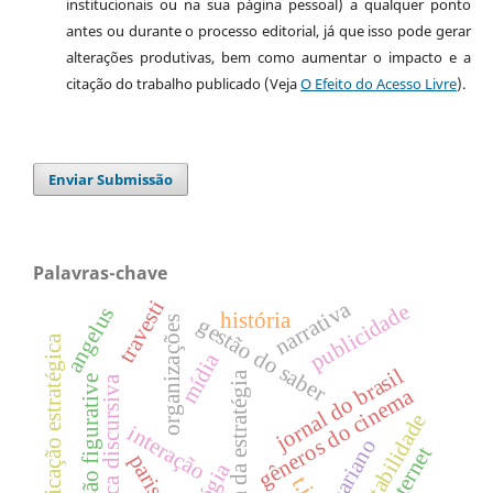
institucionais ou na sua página pessoal) a qualquer ponto
antes ou durante o processo editorial, já que isso pode gerar
alterações produtivas, bem como aumentar o impacto e a
citação do trabalho publicado (Veja
O Efeito do Acesso Livre
).
Enviar Submissão
Palavras-chave
travesti
narrativa
publicidade
angelus
história
gestão do saber
organizações
comunicação estratégica
mídia
jornal do brasil
cultura da estratégia
dimensão figurative
semiótica discursiva
gêneros do cinema
sustentabilidade
interação
internet
paris.