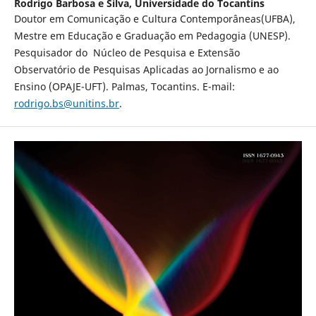
Rodrigo Barbosa e Silva,
Universidade do Tocantins
Doutor em Comunicação e Cultura Contemporâneas(UFBA),
Mestre em Educação e Graduação em Pedagogia (UNESP).
Pesquisador do Núcleo de Pesquisa e Extensão
Observatório de Pesquisas Aplicadas ao Jornalismo e ao
Ensino (OPAJE-UFT). Palmas, Tocantins. E-mail:
rodrigo.bs@unitins.br
.